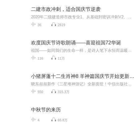
二建市政冲刺，适合国庆节逆袭
2020年二级建造师市政专业1、从基础到密训冲刺V2、从精华课程到超压密押V3、0基础同步更新v4、持续更新到2020年考试V5、只要你跟着学让你一次稳拿证V6、渠道超压压题，超压三页纸等独家绝密压题!
36
2619
欢度国庆节诗歌朗诵——喜迎祖国72华诞
祖国——如同我们的生命一样，是诗人笔下永恒而温暖的主题。在祖国72周年华诞来临之际，特创建这个诗歌朗诵专辑，诵读经典爱国篇章，和大家一起歌颂祖国，向国庆的献礼！祝愿伟大的祖国繁荣富强，祝愿大家国庆节快乐，度过平安快乐的黄金周假期！
116
11万
小猪屏蓬十二生肖神8 羊神篇国庆节开始更新啦！
晓东叔叔新作《三星堆神游记》全新面世！中信出版社出版！京东当当淘宝均有售！点蓝色字收听——《小猪屏蓬爆笑日记2024》《小猪屏蓬爆笑日记2》《小猪屏蓬爆笑日记1》让你笑得喘不上气！《我进故宫当富翁——小猪屏蓬故宫财商笔记》教你成为大富翁！《小...
550
315.3万
中秋节的来历
4
65.8万