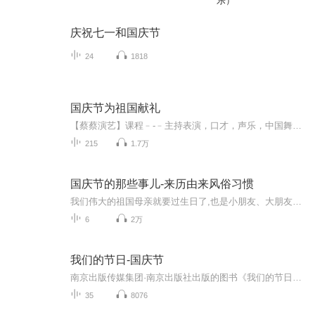
乐）
庆祝七一和国庆节
24
1818
国庆节为祖国献礼
【蔡蔡演艺】课程﹣-﹣主持表演，口才，声乐，中国舞，民族舞。独特的小舞台，专业的录音棚，每一位同学都能成为优秀的小明星。独特的教学模式，轻松上课，快乐学习！知名主持人，舞蹈家，高级教师任职授课！江南总校：河沟街42号三楼 18545856430江北分校...
215
1.7万
国庆节的那些事儿-来历由来风俗习惯
我们伟大的祖国母亲就要过生日了,也是小朋友、大朋友们最喜欢的“国庆小长假”或说“黄金周”还有说”国庆7天乐”的，说法真是不一而足。那么“国庆节”是怎么来的？自古以来国庆节怎么庆贺？新中国国庆节的来历，以及新中国国庆节的庆贺方式又有哪些呢？ ...
6
2万
我们的节日-国庆节
南京出版传媒集团·南京出版社出版的图书《我们的节日》通过对中国节日文化和节日意义进行深度的挖掘，面向青少年群体构建独具特色的栏目内容，以此丰富春节、元宵节、清明节、端午节、七夕节、中秋节、重阳节等传统节日；六一节、教师节、国庆节等新兴节日的文化内涵和表现形式。促进青少年形成新的节日习俗，提升节日仪式感、认同感。音频作品由金陵朗读者联盟志愿者朗诵，南京音像出版社、金陵图书馆联合制作。
35
8076