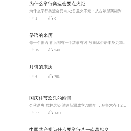
为什么举行奥运会要点火炬
为什么举行奥运会要点火炬 圣火不熄：从古希腊药罐到现代奥运的千年传承奥运圣火点燃那一刻，全世界目光聚焦的不仅是体育盛事，更是一场跨越三千年的中医式"气血运行"仪式。这团火焰从不是简单的火炬传递，而是暗合中医"天人相应"理论的活态呈现——如同...
1
0
俗语的来历
每一个俗语 背后都有一个故事有时 故事比俗语本身更加精彩因为它是文化的记录 是历史的精华人生百味 尽在俗语之中只言片语 皆是岁月沉淀知其所然 更知其所以然清婉之音 朗读有趣的俗语故事有空来听 收获珍贵的心灵启迪我们一起走进俗语的世界
15
940
月饼的来历
6
753
国庆佳节欢乐的瞬间
金秋送爽 层林尽染 适逢新疆成立70周年 ，乌鲁木齐于2025年9月23日迎来党中央和习大大带领的慰问团。新疆各族群众欢欣鼓舞，热烈欢迎。
27
1311
中国共产党为什么要举行八一南昌起义