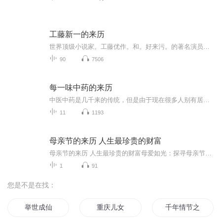
工藤新一的来历
世界顶级小说家。工藤优作。和。好来污。的著名演员。工藤有希子。名侦探柯南。也就是。工藤新一。变小后的样子。工藤新一是高中名侦探。在某一天。和小兰约会的时候。看见。两位黑衣男子。赛庚。一位。走私枪支的人。进行交易。工藤新一。目睹了。现场的...
90
7506
每一味中药的来历
中医中药是几千来的传统，但是由于现在很多人别有居心，搞的最亲民的中医变得如此的远离大众，这是不正常的。中医从中药开始吧，传承下去。
11
1193
母亲节的来历 人生最珍贵的财富
母亲节的来历 人生最珍贵的财富母爱如光：探寻母亲节的文化密码与人生最珍贵的财富一溯源：母亲节的历史长河二传承：母亲节的文化内涵三探寻：人生最珍贵的财富四升华：母爱永恒，感恩常在母爱，是人生最珍贵的财富，它如同一颗永不熄灭的恒星，照亮我们的...
1
91
您是不是在找：
举世成仙
重庆儿女
千年情节之三生三