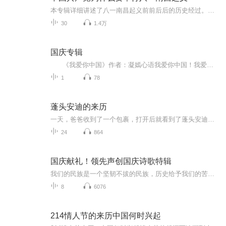
本专辑详细讲述了八一南昌起义前前后后的历史经过。八一南昌起义是1927年8月1日，中共联合国民党左派，打响了武装反抗国民党反动派的第一枪，揭开了中国共产党独立领导武装斗争和创建革命军队的序幕。1927年8月1日，中国共产党领导部分国民革命军在江西省...
30
1.4万
国庆专辑
《我爱你中国》作者：凝嫣心语我爱你中国！我爱你春天蓬勃的秧苗；我爱你秋日金黄的硕果。我爱你中国！我爱你青松气质，我爱你红梅品格！我爱你家乡的甜蔗好像乳汁滋润着我的心窝。我爱你中国，我要把最美的歌儿献给你，我的母亲我的祖国。我爱你中国，我爱...
1
78
蓬头安迪的来历
一天，爸爸收到了一个包裹，打开后就看到了蓬头安迪。爸爸把和蓬头安分开了五十多年的蓬头安迪带回了家，让他住在娃娃屋。娃娃们都很欢迎蓬头安迪，大家一起开心地跳起了舞。蓬头安迪和蓬头安还回忆起了很久以前发生的故事。蓬头安迪和蓬头安一样，热情、...
24
864
国庆献礼！领先声创国庆诗歌特辑
我们的民族是一个坚韧不拔的民族，历史给予我们的苦难都变成了闪着金光的勋章！我们的国家是一个龙腾虎跃的国家，那条巨龙正以不可阻挡之势崛起于神奇的东方！------------------------------------------------值此祖国70周年华诞之际，领先声创以诗歌向祖国献礼！用我们的声音、用我们的热血、用我们的灵魂诵读经典爱国篇章，歌颂我们的祖国！永远繁荣富强！
8
6076
214情人节的来历中国何时兴起