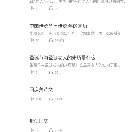
214情人节来历，中国何时兴起情人节的起源可追溯到古罗马时期。据说，在当时，罗马皇帝克劳狄乌斯二世为了让男子能够毫无牵挂地走上战场，废除了婚姻制度。然而，一位名叫瓦伦丁的神父却违背了皇帝的旨意，秘密地为相爱的年轻人举行婚礼。当这一行为被发现...
1
28
中国传统节日传说 年的来历
小朋友们，你们喜欢过年吗？你知道我们为什么要过年吗？ 元宵节为什么要赏花灯、吃元宵呢？ 清明节是怎么来的？ 腊八节我们为什么要吃腊八粥？…… 这些中国传统节日都有很多美丽的传说。《中国传统节日的传说》由精灵袋鼠妈妈主编，专业主播立体演绎，让...
10
13.6万
圣诞节与圣诞老人的来历是什么
圣诞节与圣诞老人的来历是什么圣诞老人的红袍子里，藏着多少不为人知的秘密？每到十二月，总有个穿红衣服的白胡子老头在商场里冲你傻笑。但你有没有想过，这位圣诞老人的原型可能是个穿绿袍子、骑着山羊的北欧邪神？今天我们就来扒一扒这位全球顶流IP的逆...
1
35
国庆美诗文
108
4173
刑法国庆
26
1.7万