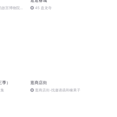
逛逛春城
门的故宫博物院匾
45 盘龙寺
三季）
逛商店街
三集
逛商店街-找邀请函和橡果子