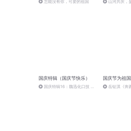
怎能没有你，可爱的祖国
山河共庆，
国庆特辑（国庆节快乐）
国庆节为祖国
国庆特辑16：魏迅化口技 二
岳钲淇《奔
胡 东方红+一般唱法和原生态