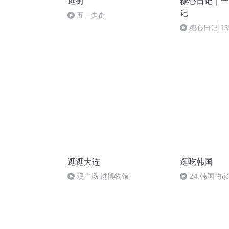
逛街
糖心日记｜一
记
五一走街
糖心日记|1
记
逛逛大连
逛吃韩国
观广场 进博物馆
24.韩国的