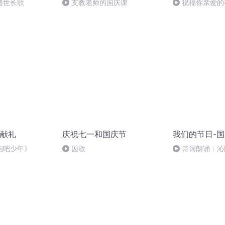
盛世长歌
支教老师的国庆课
祝福你亲爱的
献礼
庆祝七一和国庆节
我们的节日-
跑吧少年》
囚歌
诗词朗诵：沁
读者：张继军