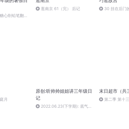
年级的暑假日
逛南京
巧逛故宫
逛南京 61（完） 后记
30 挂在后
额
3糖心削铅笔翻车
原创:听帅帅姐姐讲三年级日
末日超市（共
记
家庭月
第二季 第十
2022.06.23(下学期): 底气不
足&快点长大