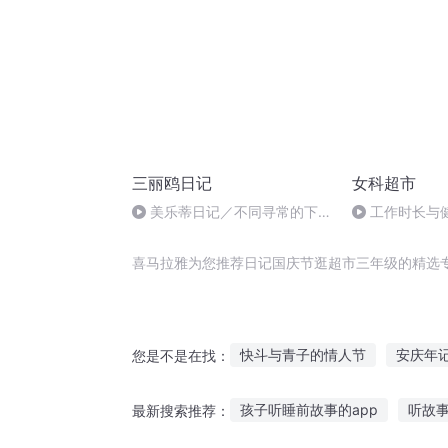
三丽鸥日记
女科超市
美乐蒂日记／不同寻常的下雨
工作时长与
天／
性衰老如何管
喜马拉雅为您推荐日记国庆节逛超市三年级的精选
快斗与青子的情人节
安庆年
您是不是在找：
小神仙逍遥逛都市
异能重生
孩子听睡前故事的app
听故
最新搜索推荐：
那年那月那时节
千年情节之