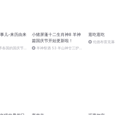
事儿-来历由来
小猪屏蓬十二生肖神8 羊神
逛吃逛吃
篇国庆节开始更新啦！
伦德布雷克瀑
拉与夏日治愈风
世界各国的国庆节-
羊神祭酒 53 羊山神廿三护祭
事儿
坛 敬天地白泽做祭酒（4）