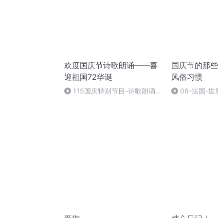
欢度国庆节诗歌朗诵——喜
国庆节的那些
迎祖国72华诞
风俗习惯
115国庆特别节目-诗歌朗诵-
06-法国-
中国梦
国庆节的那些