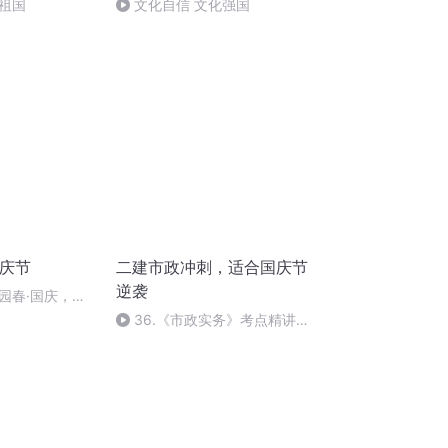
祖国
文化自信 文化强国
国庆节
二建市政冲刺，适合国庆节
逆袭
园春·国庆，朗
36.《市政实务》考点精讲第
36节课_2020926212025