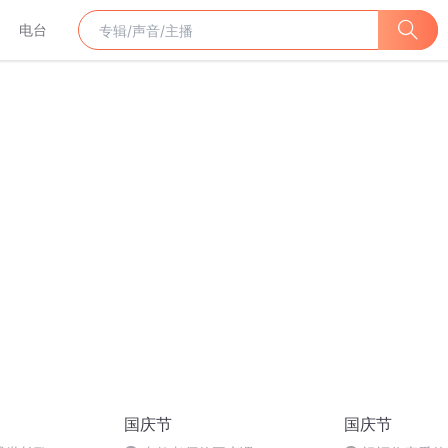
电台
国庆节
国庆节