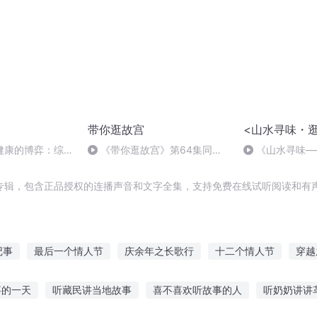
带你逛故宫
<山水寻味・
健康的博弈：综合
《带你逛故宫》第64集同仁
《山水寻味—
理预防？
堂的宫廷渊源
亮烤肉 三原
专辑，包含正品授权的连播声音和文字全集，支持免费在线试听阅读和有声
记事
最后一个情人节
庆余年之长歌行
十二个情人节
穿越
西门庆
带着蝙蝠逛都市
武修逛都市
神界剑圣逛异界
嘉庆
事的一天
听藏民讲当地故事
喜不喜欢听故事的人
听奶奶讲讲
三生三世
庆云传奇
大庆皇太子