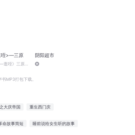
逛咥>—三原
阴阳超市
—逛咥》三原焦
书MP3打包下载。
之大庆帝国
重生西门庆
皇帝
神逛天下
重庆儿女
一人有庆
革命故事简短
睡前说给女生听的故事