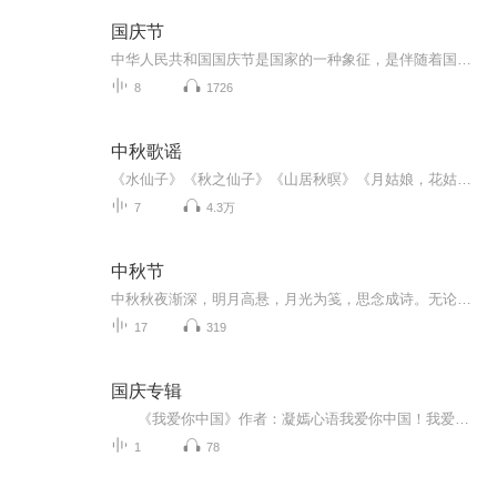
国庆节
中华人民共和国国庆节是国家的一种象征，是伴随着国家的出现而出现的。让我们用诗歌朗诵歌颂祖国的繁荣富强，国泰民安。
8
1726
中秋歌谣
《水仙子》《秋之仙子》《山居秋暝》《月姑娘，花姑娘》《月儿圆圆》《秋风吹吹》
7
4.3万
中秋节
中秋秋夜渐深，明月高悬，月光为笺，思念成诗。无论天涯咫尺，此刻共沐清辉，团圆与守望，都化作心底最暖的灯火。
17
319
国庆专辑
《我爱你中国》作者：凝嫣心语我爱你中国！我爱你春天蓬勃的秧苗；我爱你秋日金黄的硕果。我爱你中国！我爱你青松气质，我爱你红梅品格！我爱你家乡的甜蔗好像乳汁滋润着我的心窝。我爱你中国，我要把最美的歌儿献给你，我的母亲我的祖国。我爱你中国，我爱...
1
78