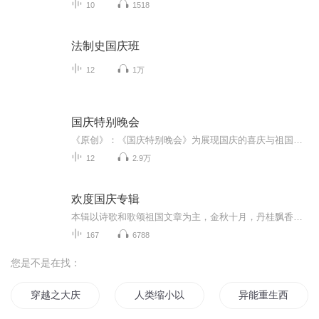
10
1518
法制史国庆班
12
1万
国庆特别晚会
《原创》：《国庆特别晚会》为展现国庆的喜庆与祖国的深情我将以具体的场景切入从清晨升旗的庄严到街头巷尾的欢庆到历史与当下的交融，用优美的笔触传递对祖国的热爱与自豪！用诗歌和情感美文形式，歌颂祖国的繁荣富强，祝人民幸福安康！
12
2.9万
欢度国庆专辑
本辑以诗歌和歌颂祖国文章为主，金秋十月，丹桂飘香，在这个充满丰收喜悦的季节里，我们满怀激动和自豪，迎来了中华人民共和国76周年华诞。这不仅是一个庄重的纪念日，更是全体中华儿女共同欢庆的盛大的节日，承载着深厚的民族情感和历史意义.
167
6788
您是不是在找：
穿越之大庆帝国
人类缩小以后
异能重生西门庆