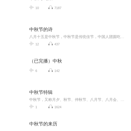
10
7187
中秋节的诗
八月十五是中秋节，中秋节是传统佳节，中国人团圆吃月饼的日子，这个节日自古就有，所以留下了不少关于中秋节的诗
12
437
（已完播）中秋
6
142
中秋节特辑
中秋节，又称月夕、秋节、仲秋节、八月节、八月会、追月节、玩月节、拜月节、女儿节或团圆节，是流行于中国众多民族与汉字文化圈诸国的传统文化节日，时在农历八月十五；因其恰值三秋之半，故名，也有些地方将中秋节定在八月十六。[1-2] 中秋节始于唐朝...
1
1624
中秋节的来历