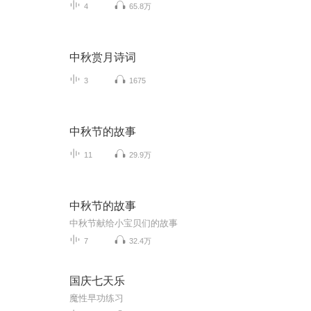
4
65.8万
中秋赏月诗词
3
1675
中秋节的故事
11
29.9万
中秋节的故事
中秋节献给小宝贝们的故事
7
32.4万
国庆七天乐
魔性早功练习