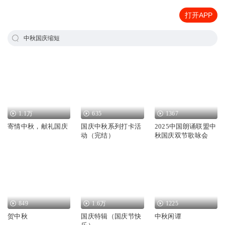
打开APP
中秋国庆缩短
1.1万
635
1367
寄情中秋，献礼国庆
国庆中秋系列打卡活
2025中国朗诵联盟中
动（完结）
秋国庆双节歌咏会
849
1.6万
1225
贺中秋
国庆特辑（国庆节快
中秋闲谭