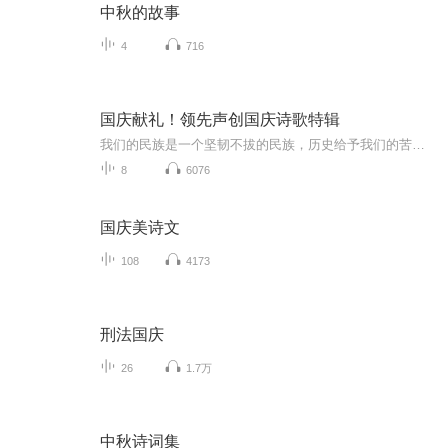
中秋的故事
4
716
国庆献礼！领先声创国庆诗歌特辑
我们的民族是一个坚韧不拔的民族，历史给予我们的苦难都变成了闪着金光的勋章！我们的国家是一个龙腾虎跃的国家，那条巨龙正以不可阻挡之势崛起于神奇的东方！------------------------------------------------值此祖国70周年华诞之际，领先声创以诗歌向祖国献礼！用我们的声音、用我们的热血、用我们的灵魂诵读经典爱国篇章，歌颂我们的祖国！永远繁荣富强！
8
6076
国庆美诗文
108
4173
刑法国庆
26
1.7万
中秋诗词集