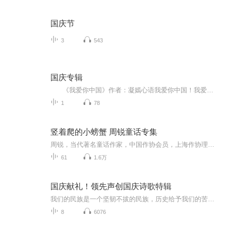
国庆节
3
543
国庆专辑
《我爱你中国》作者：凝嫣心语我爱你中国！我爱你春天蓬勃的秧苗；我爱你秋日金黄的硕果。我爱你中国！我爱你青松气质，我爱你红梅品格！我爱你家乡的甜蔗好像乳汁滋润着我的心窝。我爱你中国，我要把最美的歌儿献给你，我的母亲我的祖国。我爱你中国，我爱...
1
78
竖着爬的小螃蟹 周锐童话专集
周锐，当代著名童话作家，中国作协会员，上海作协理事。已出版作品300余种，代表作有《大个子老鼠小个子猫》《中国兔子德国草》《鸡毛鸭和鸭毛鸡》《肚皮上的塞子》等。其作品获奖100余次，包括全国优秀儿童文学奖、陈伯吹儿童文学奖、冰心儿童文学新作奖...
61
1.6万
国庆献礼！领先声创国庆诗歌特辑
我们的民族是一个坚韧不拔的民族，历史给予我们的苦难都变成了闪着金光的勋章！我们的国家是一个龙腾虎跃的国家，那条巨龙正以不可阻挡之势崛起于神奇的东方！------------------------------------------------值此祖国70周年华诞之际，领先声创以诗歌向祖国献礼！用我们的声音、用我们的热血、用我们的灵魂诵读经典爱国篇章，歌颂我们的祖国！永远繁荣富强！
8
6076