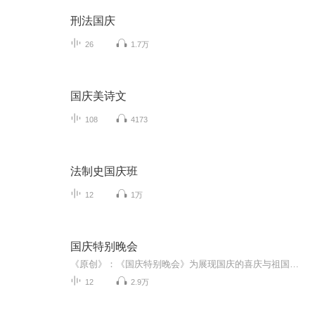
刑法国庆
26
1.7万
国庆美诗文
108
4173
法制史国庆班
12
1万
国庆特别晚会
《原创》：《国庆特别晚会》为展现国庆的喜庆与祖国的深情我将以具体的场景切入从清晨升旗的庄严到街头巷尾的欢庆到历史与当下的交融，用优美的笔触传递对祖国的热爱与自豪！用诗歌和情感美文形式，歌颂祖国的繁荣富强，祝人民幸福安康！
12
2.9万