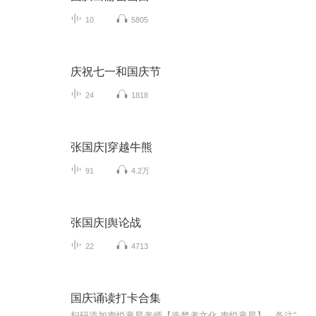
10
5805
庆祝七一和国庆节
24
1818
张国庆|穿越牛熊
91
4.2万
张国庆|舆论战
22
4713
国庆诵读打卡合集
扫码添加声悦童星老师【造梦者文化-声悦童星】，备注“诵读打卡”报名，已添加好友的，直接发送“诵读打卡”报名，报名成功后进入社群。