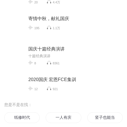
20
4.4万
寄情中秋，献礼国庆
195
1.1万
国庆十篇经典演讲
十篇经典演讲
8
8361
2020国庆 宏恩FCE集训
12
921
您是不是在找：
纸修时代
一人有庆
竖子也能当书生