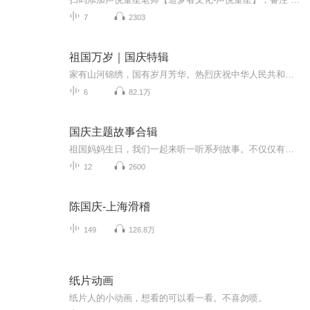
7
2303
祖国万岁｜国庆特辑
家有山河锦绣，国有岁月芳华。热烈庆祝中华人民共和国成立73周年！
6
82.1万
国庆主题故事合辑
祖国妈妈生日，我们一起来听一听系列故事。不仅仅有《我的祖国》，还有红军故事，也有关于战争的故事，让大家体会到和平年代的不易。
12
2600
陈国庆-上海滑稽
149
126.8万
纸片动画
纸片人的小动画，想看的可以看一看。不喜勿喷。