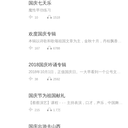
国庆七天乐
魔性早功练习
10
1518
欢度国庆专辑
本辑以诗歌和歌颂祖国文章为主，金秋十月，丹桂飘香，在这个充满丰收喜悦的季节里，我们满怀激动和自豪，迎来了中华人民共和国76周年华诞。这不仅是一个庄重的纪念日，更是全体中华儿女共同欢庆的盛大的节日，承载着深厚的民族情感和历史意义.
167
6788
2018国庆吟诵专辑
2018年10月1日，正值国庆日。一大早看到一个公号文章，正是文天祥的《己卯十月一日至燕越五日罹狴犴有感而赋》。当然，彼十一非当今的十一。不过数字的巧合还是让人感触，今天拿来读一读，体味一番历史英杰的民族情怀，恰也当时。 根据诗题来看，这组诗是写于十月一日至十月五日之间，是文天祥被俘之后所作，这些诗作不仅有凛凛正气，更也能看的到他百端交集的复杂情感。另一首于右任先生的《望大陆》，微信公号有称《望乡》，一句“山之上国之殇”荡气回肠，一并兴起拿来读了一读。仓促间多有瑕疵...
38
2592
国庆节为祖国献礼
【蔡蔡演艺】课程﹣-﹣主持表演，口才，声乐，中国舞，民族舞。独特的小舞台，专业的录音棚，每一位同学都能成为优秀的小明星。独特的教学模式，轻松上课，快乐学习！知名主持人，舞蹈家，高级教师任职授课！江南总校：河沟街42号三楼 18545856430江北分校...
215
1.7万
国庆出游去山西