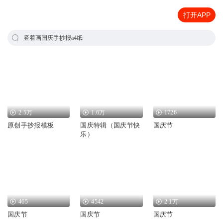
打开APP
竖着画国庆手抄报a4纸
2.5万
1.6万
1726
原创手抄报模板
国庆特辑（国庆节快
国庆节
乐）
465
4542
2.1万
国庆节
国庆节
国庆节