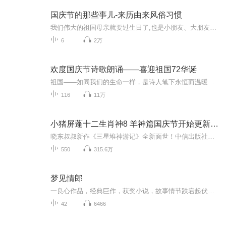
国庆节的那些事儿-来历由来风俗习惯
我们伟大的祖国母亲就要过生日了,也是小朋友、大朋友们最喜欢的“国庆小长假”或说“黄金周”还有说”国庆7天乐”的，说法真是不一而足。那么“国庆节”是怎么来的？自古以来国庆节怎么庆贺？新中国国庆节的来历，以及新中国国庆节的庆贺方式又有哪些呢？ ...
6
2万
欢度国庆节诗歌朗诵——喜迎祖国72华诞
祖国——如同我们的生命一样，是诗人笔下永恒而温暖的主题。在祖国72周年华诞来临之际，特创建这个诗歌朗诵专辑，诵读经典爱国篇章，和大家一起歌颂祖国，向国庆的献礼！祝愿伟大的祖国繁荣富强，祝愿大家国庆节快乐，度过平安快乐的黄金周假期！
116
11万
小猪屏蓬十二生肖神8 羊神篇国庆节开始更新啦！
晓东叔叔新作《三星堆神游记》全新面世！中信出版社出版！京东当当淘宝均有售！点蓝色字收听——《小猪屏蓬爆笑日记2024》《小猪屏蓬爆笑日记2》《小猪屏蓬爆笑日记1》让你笑得喘不上气！《我进故宫当富翁——小猪屏蓬故宫财商笔记》教你成为大富翁！《小...
550
315.6万
梦见情郎
一良心作品，经典巨作，获奖小说，故事情节跌宕起伏，转折紧扣人心弦。请大家多多支持，电动提建议，我们将推出更多的优秀作品，满足您的耳朵，震撼您的心灵。一良心作品，经典巨作，获奖小说，故事情节跌宕起伏，转折紧扣人心弦。请大家多多支持，电动提建议，我们将推出更多的优秀作品，满足您的耳朵，震撼您的心灵。
42
6466