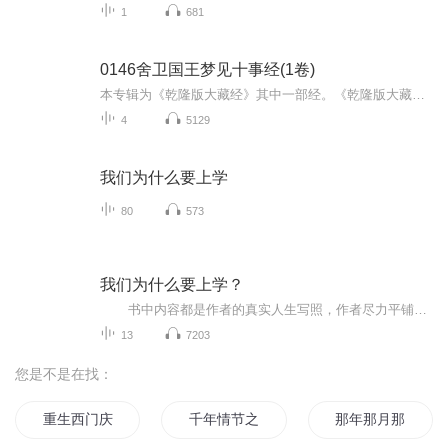
1
681
0146舍卫国王梦见十事经(1卷)
本专辑为《乾隆版大藏经》其中一部经。《乾隆版大藏经》为清代官刻汉文大藏经，是在明朝《永乐北藏》基础上编较而成的，全藏共分正藏和续藏两类。正藏共485函，以千字文编号，从“天”至“漆”，分为大乘五大部经、五大部外重单译经、小乘《阿含经》及重单...
4
5129
我们为什么要上学
80
573
我们为什么要上学？
书中内容都是作者的真实人生写照，作者尽力平铺直叙，丝毫没有加以粉饰。作品描述了主人公无法选择的童年艰苦生活，但通过自己好学上进的精神、坚忍不拔的独立性格、卓尔不凡的开拓勇气，由一个黑人奴隶成长为受人敬仰的著名政治家的成长历程。书中不仅有艰难创业的历程，更有信仰、理念、思想的碰撞，充满智慧和启迪。 这是一部从奴隶到著名政治家、教育家的苦难与辉煌的成长史；也是一部艰苦卓绝、成就非凡的创业实录；更是一座弘扬个人自立自强精神的不朽丰碑。 作者介绍...
13
7203
您是不是在找：
重生西门庆
千年情节之三生三世
那年那月那时节