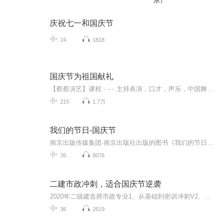
乐）
庆祝七一和国庆节
24
1818
国庆节为祖国献礼
【蔡蔡演艺】课程﹣-﹣主持表演，口才，声乐，中国舞，民族舞。独特的小舞台，专业的录音棚，每一位同学都能成为优秀的小明星。独特的教学模式，轻松上课，快乐学习！知名主持人，舞蹈家，高级教师任职授课！江南总校：河沟街42号三楼 18545856430江北分校...
215
1.7万
我们的节日-国庆节
南京出版传媒集团·南京出版社出版的图书《我们的节日》通过对中国节日文化和节日意义进行深度的挖掘，面向青少年群体构建独具特色的栏目内容，以此丰富春节、元宵节、清明节、端午节、七夕节、中秋节、重阳节等传统节日；六一节、教师节、国庆节等新兴节日的文化内涵和表现形式。促进青少年形成新的节日习俗，提升节日仪式感、认同感。音频作品由金陵朗读者联盟志愿者朗诵，南京音像出版社、金陵图书馆联合制作。
35
8076
二建市政冲刺，适合国庆节逆袭
2020年二级建造师市政专业1、从基础到密训冲刺V2、从精华课程到超压密押V3、0基础同步更新v4、持续更新到2020年考试V5、只要你跟着学让你一次稳拿证V6、渠道超压压题，超压三页纸等独家绝密压题!
36
2619