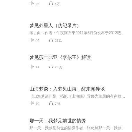
26
4万
梦见外星人（伪纪录片）
考古向～作者：午夜阿布于2011年6月份发布于2012吧的科幻文学，以对话体伪纪录片的形式，通过和外星人“胖帅哥”的问答，对社会各种现象、宗教、哲学、宇宙、中医、股市等等话题进行了讨论，沉浸感和真实感很强的优秀作品
44
2111
梦见莎士比亚《李尔王》解读
41
2.5万
山海梦谈：入梦见山海，醒来闻异谈
《山海梦谈》是一档以《山海经》异兽为主题的有声故事节目。主持人“长生”以第一人称视角亲历异兽世界，每期聚焦一只山精野怪，讲透它的来由、寓意、历史典故，并照见现代生活的映照。不是神话猎奇，是古老灵魂与当代心灵的对话。
10
745
那一天，我梦见前世的情缘
那一天，我梦见前世的情缘作者：张悠然那一天，我梦见自己云游四海，忽遇前世的情缘那一天，我看见你那熟悉又亲切迷人的笑脸，我平静的心瞬间如海浪翻卷那一刻，我的心被你的目光浸染的无际无边，瞬间滚烫如火焰山那一夜，我把你深邃的眼眸久久的凝视，只...