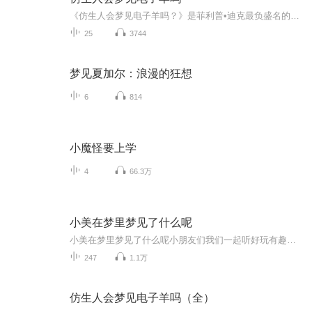
《仿生人会梦见电子羊吗？》是菲利普•迪克最负盛名的作品，小说描述了从一天早晨到第二天早晨的二十多个小时，主人公里克•德卡德为了赏金追杀几个仿生人的过程，历经无数变故，狗血共桃花一色，阴谋与暴力齐飞。小说里的人类受到地球辐射尘的影响，相貌...
25
3744
梦见夏加尔：浪漫的狂想
6
814
小魔怪要上学
4
66.3万
小美在梦里梦见了什么呢
小美在梦里梦见了什么呢小朋友们我们一起听好玩有趣的故事吧
247
1.1万
仿生人会梦见电子羊吗（全）