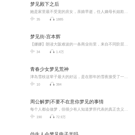
梦见殿下之后
她是家里最不受宠的庶女，亲娘早逝，任人嫡母长姐欺凌他是脾气古怪，生性阴郁的的皇子，被皇上厌弃，人人可欺本是八竿子打不到一块去的两个人却因为长姐的悔婚被牢牢地绑在了一起这样薄情的男子，又该如何想与？直到订亲之后她夜夜都会做一个梦，梦里是她...
35
1885
梦见街-宫本辉
【娜娜】朗读大阪难波的一条商业街里，来自不同阶层，怀抱不同憧憬的男女，因为命运的机缘，交叉相逢之时，擦碰出宛如花火闪耀的光亮，短暂却令人难忘。摆香烟摊的老太婆、落拓无计的文艺青年、计划私奔的小情侣、回头的肉铺老板、恋者、欢场女子……不同...
34
1.4万
青春少女梦见荒神
津岛雪枝这辈子最大的好运，是在那年的雪夜接受了一个醉汉的好友申请。而作为她的兄长，某绷带精觉得自己这辈子最后悔的事就是在离家出走那天晚上，出于恶趣味而没有把幼妹打包带走。某绷带精：谁要拿一个蛞蝓做妹夫啊！？分手，立刻分手！某黑帽子：说得...
10
384
周公解梦|不要不在意你梦见的事情
每个人都会做梦，但很少有人知道梦所代表的真正含义。更不明白那其实是一种预兆，提示着即将发生在我们身上的事情，究竟是福还是祸！ 就像地震之前，猫狗行为会出现异常；洪涝的前几天，蚂蚁会不眠不休的搬家一样，每当生活发生重大变化之前，梦其实都在为...
190
72.9万
仿生人会梦见电子羊吗