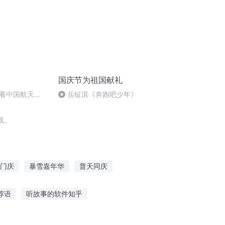
国庆节为祖国献礼
看中国航天
岳钲淇《奔跑吧少年》
载。
门庆
暴雪嘉年华
普天同庆
暴雪世界
重生西门庆
庆云传奇
荐语
听故事的软件知乎
听恐龙机甲的故事视频