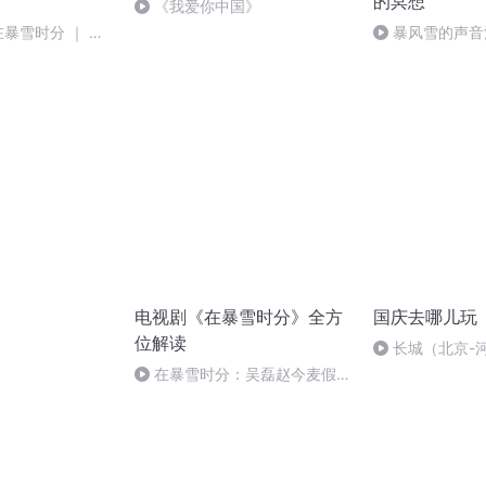
的冥想
《我爱你中国》
在暴雪时分 ｜ 墨
暴风雪的声音
精品
电视剧《在暴雪时分》全方
国庆去哪儿玩
位解读
）
长城（北京-
在暴雪时分：吴磊赵今麦假戏
真做？一个细节暴露内心，两人
都陷进去了！