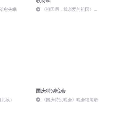
歌特辑
治愈失眠
《祖国啊，我亲爱的祖国》温
婉
国庆特别晚会
河北段）
《国庆特别晚会》晚会结尾语