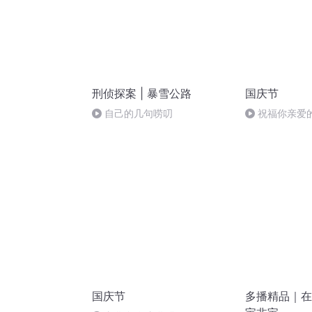
刑侦探案 | 暴雪公路
国庆节
自己的几句唠叨
祝福你亲爱
国庆节
多播精品｜在