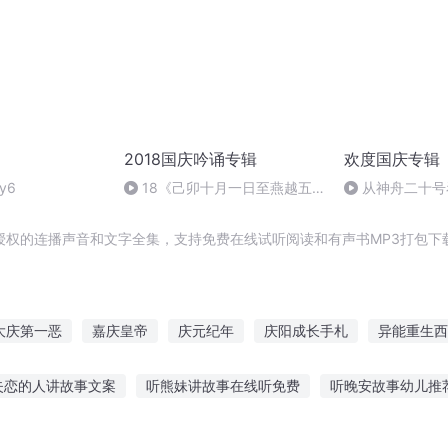
2018国庆吟诵专辑
欢度国庆专辑
y6
18《己卯十月一日至燕越五
从神舟二十号
日罹狴犴有感而赋》组律18首
的“隐形实力”
文天祥 自由吟诵
授权的连播声音和文字全集，支持免费在线试听阅读和有声书MP3打包下
大庆第一恶
嘉庆皇帝
庆元纪年
庆阳成长手札
异能重生西
安庆年记事
庆余年之长歌行
暴雪之全能玩家
一人有庆
失恋的人讲故事文案
听熊妹讲故事在线听免费
听晚安故事幼儿推
妙虾球故事在线听
听故事睡觉的害处
听学校的恐怖故事小说