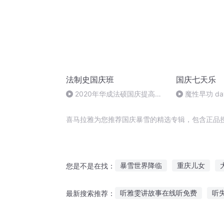
法制史国庆班
国庆七天乐
2020年华成法硕国庆提高班
魔性早功 da
法制史马志冰 (12)
喜马拉雅为您推荐国庆暴雪的精选专辑，包含正品
暴雪世界降临
重庆儿女
您是不是在找：
大庆皇太子
重生之西门庆
听雅雯讲故事在线听免费
听
最新搜索推荐：
暴雪三队
穿越之大庆帝国
听睡前故事完整版在线听
奇