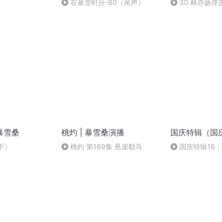
在暴雪时分-80（尾声）
30.林亦扬
果
暴雪桑
桃灼 | 暴雪桑演播
国庆特辑（国
（下）
桃灼 第169集 悬崖勒马
国庆特辑16
胡 东方红+一般