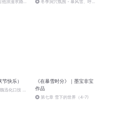
弹吉他浪漫求婚殷
冬季洞穴氛围 - 暴风雪、呼啸
的风和壁炉的声音，适合睡眠和
放松
庆节快乐）
《在暴雪时分》｜墨宝非宝
作品
：魏迅化口技 二
唱法和原生态
第七章 雪下的世界（4-7)