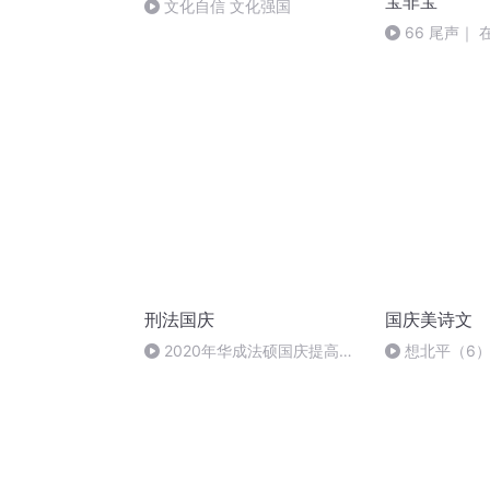
宝非宝
文化自信 文化强国
66 尾声｜ 
宝非宝 ｜多播
刑法国庆
国庆美诗文
2020年华成法硕国庆提高班
想北平（6
刑法陈 (26)