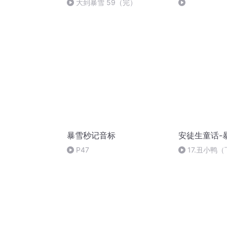
大到暴雪 59（完）
暴雪秒记音标
安徒生童话-
P47
17.丑小鸭