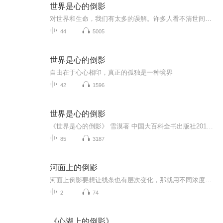
世界是心的倒影
对世界和生命，我们有太多的误解。许多人看不清世间的真相，认假成真，执幻为实，被忽生忽灭的现象所迷惑，因而产生诸多欲望和烦恼。殊不知，世上本无事，庸人自扰之。当我们用智慧将外界的诱惑拒于心灵之外的时候，心的大海就平静下来了。
44
5005
世界是心的倒影
自由在于心心相印，真正的孤独是一种境界
42
1596
世界是心的倒影
《世界是心的倒影》 雪漠著 中国大百科全书出版社2018年4月雪漠：一剂智慧的良药序言本书对于那些时时为痛苦所困的人，有着别的书不能替代的妙用。在我们整个群体都陷入热恼和焦虑的当下，它无疑是一剂智慧的良药。佛经有偈如是说：“若人欲了知，三世一切佛，应观法界性，一切唯心造。”这便是本书智慧的最初源头。但说归说，做归做，有时“理”上的明白，并不能代表“事”上的把握。于是，本书就有了它存在的意义和价值。本书就是对佛教出世间智慧的最形象的一种世间法表述，它既是智慧的眼光和角度，也有许多的跟现实生活密切结合的方法。它既能改变我们的“心”，也能改变我们的“行”，进而就能改变我们的“命”。许多人，就是因为“心”的无明，才有了“行”的愚痴，终而有了“命”的多难和夭折。正如我的长篇小说《猎原》中说的那样：“心明了，路就开了。”也正是由于心的升华和智慧的显发，许多原本陷入困厄的人，才实现了超越，成为我们眼中的成功人士。我们可以从许多响亮的名字中找到这类的启发。如乔布斯的成功，就得益于禅。而禅，就是大手印体系中的实相大手印。在禅的观照下，连那死亡的阴影，也没能罩住乔布斯的创造智慧，我们才有了能够在当下欣赏苹果系列的那份快乐。所以，我常说：“命由心造。”你的命，是你心的倒影；你眼中的世界，也是你心的倒影。你有什么样的心，就有什么样的命；你有什么样的心，也就有什么样的世界。当你的心由小变大时，你的世界才会由小变大。没有心的改变，绝不会有命的改变。所以，你也可以将本书称为“造命之方”。在我的身边，依本书智慧而改变命运者，有很多。其中，有患绝症者，有重度抑郁者，有亲人死后痛不欲生者，有对现实绝望而厌世者……他们大多在接触了我的作品后，由心的改变，从而实现了命的升华。于是，有朋友希望我能够将那种能变心变命的智慧通俗化、非宗教化，专门出这样一本能够让不一定有宗教信仰的人也能离苦得乐的小书。2018年5月 《世界是心的倒影》繁体版 雪漠著 台湾有愿文化出版本书的智慧源于传统的大手印，笔者是香巴噶举大手印的传承者。在《光明大手印: 实修心髓》（中央编译出版社）中，我专门介绍过香巴噶举奶格五金法。其圆满次第中，有一种“三支法”，它表达的，就是本书的智慧：“上师道胜解一切显现即是上师，于此得决定见；胜解上师即是自心，于此得决定见；胜解自心性即是空性，于此得决定见”；“本尊道胜解一切显现都是本尊佛父佛母，显而无自性”；“胜解一切所显、所闻都是自心，而自心性即是空性，得决定见”；“如幻道决知一切显念皆是自心，决知自心即是幻化。推究六根与其所对六尘之自性，则见其自性空，空而能显，显不异空，显无自性，即如幻化。断除执著分别，于显空无执中入深禅定”。2012年9月 《世界是心的倒影》 雪漠著 海南出版社出版本书的内容，是对这一古老智慧的通俗化表述和阐发，它远离名相，直指人心，有着穿透人心的力量。要知道，执著是痛苦的来源，没有执著便没有痛苦。但许多时候，我们执著的，其实仅仅是一个概念和幻影。要知道，我们眼前的一切，终究会消失。无数的物质、无数的财富、无数的人、无数的纠葛，都会随着岁月之水的冲刷消失于无迹，都会像破灭的水泡那样消失于亘古的暗夜。我们的过去，我们的现在，我们的将来，都会成为记忆。而我们的记忆，也正被一种叫遗忘的大口吞噬着。我们能勉强留下来的，是相似于梦幻那点儿记忆。许多时候，我们的记忆和当下对那记忆的解读，决定着我们的当下和未来。我们能把握的，只有自己的心。我们的心，决定着当下。我们能把握的，只有当下。2016年7月 《世界是心的倒影》 雪漠著 海南出版社出版因为岁月和万物的变化本质，我们的一切，都免不了“生老病死”，所以，世界的本质是苦的，这便是佛教“有漏皆苦”的含义。也正因为人生是苦的，我们才需要一种能让我们“乐”的精神，这便是佛教的世间法意义。当我们实现了这一点时，我们就能从苦中解脱出来，进入清净之乐，从而实现出世间意义上的自由。世间法的乐是有条件的，出世间的乐是无条件的。后者的乐，其实只是发现真相后的破执和超越。那真相，便是本书的内容，关于它，在我的《无死的金刚心》中，也有非常形象的表述，有兴趣的朋友可以一阅。当我们真正读懂了此书，并能生起妙用时，就真的能“离苦得乐”了。是为序。
85
3187
河面上的倒影
河面上倒影要想让线条也有层次变化，那就用不同浓度的墨色加以交错，这样从细节着眼，步步为营从而你的画面就会更耐看些。只注意大的对比关系，往往，画面上的形态之间衔接会显得生硬，缺乏顺畅，这样的画面给人的感觉就是诸侯割据，各自为阵的分裂局面，...
2
74
《心湖上的倒影》