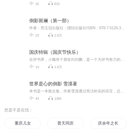
16
815
倒影斑斓（第一部）
作者：邢玉冠出版社：团结出版社ISBN：978-7-5126-3873-0【内容简介】此作品讲述了高三男生吴顶，因同桌女生何俊而被牵连进一系列惊心动魄的事件中，最终在各方的配合下，粉碎了境内外敌人的阴谋。吴顶和同伴们也在碰撞中逐渐成熟。该书情节跌宕，结构缜密...
23
2.6万
国庆特辑（国庆节快乐）
在评书界，小魏有个朋友叫刘鹏，是一个为评书努力的小伙子。在2021年国庆期间，他想弄个特辑，便烦劳我给他录个爱国题材的评书小段儿。这种事情，不是特殊情况，小魏一般不会拒绝，也就给其录了一个《鲁迅踢鬼》，等他传完，我再传到我的专辑里。另外，小...
14
1.6万
世界是心的倒影 雪漠著
本书是一本散文集，作家雪漠通过简洁朴实的语言，总结多年观察生活、品味人生、感悟心灵的经历，希望改变人们的心，改变人们的行，进而改变人们的命。对于追求更深层次人生目标的读者来说，世界就是心的倒影，本书带来了集大成的哲学智慧，是一本现代人必...
43
1384
您是不是在找：
重庆儿女
普天同庆
庆余年之长歌行