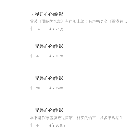
世界是心的倒影
雪漠《佛陀的智慧》有声版上线！有声书更名《雪漠解读<金刚经>》，沉浸式音乐伴听，让修习与生活无缝衔接，专辑更新中，欢迎订阅购买！***************本书是著名灵性作家雪漠专门针对现代人而写的心灵随笔集。雪漠的观点源于传统的大手印智慧，同时对这一古老智慧做了通俗化的表述和阐发，直指人心，有着穿透人心的力量。雪漠在书中为现代人提供了许多与现实生活密切结合的生活方法，这些方法既能改变我们的“心”，也能改变我们的“行”，进而改变我们的“命”。对于那些时时为痛苦所困，以及陷入热恼和焦虑的人，本书无疑是一剂智慧的良药。
14
2.9万
世界是心的倒影
44
1570
世界是心的倒影
28
1200
世界是心的倒影
本书是作家雪漠透过简洁、朴实的语言，及多年观察生活、品味人生、感悟心灵后所写的一本心行书。文中讲述的修行方法既能改变人们的“心”，也能改变人们的“行”，进而能改变人们的“命”。对于追求更深层次人生的读者来说，本书带来了集大成的哲学智慧，是一本现代人必读的书籍。
44
70.9万