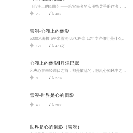
《心湖上的倒影》——给实修者的实用指导手册作者：（英）丹津·巴默著叶可文 译 郑振煌审订《雪洞》传奇女主丹津·巴默的演讲开示，风格朴实生动，如老友灯下对谈，如奶奶慈祥叮咛，更如觉者大开法筵……
26
4065
雪洞-心湖上的倒影
5000米海拔 6平米雪洞-35ºC严寒 12年专注修行是什么让一位美丽的伦敦少女变成灵性修行者
127
47.4万
心湖上的倒影‖丹津巴默
凡夫心在未经调伏之前，都是散乱的；散乱心如风中之烛火，无法呈现稳定的事物形象。因此，若想见到事物的实相，必先安定其心，方可观照真切。安心法门甚多，要诀在远离愦闹，择一静处，系心于所缘境。儒家言定静安虑得，有如佛家止观之道。止观成就，则定深慧现。智者之所以能摄人，在于其心常处三昧，心清净故身语清净，诚则灵，灵则感应道交。
9
2707
雪漠-世界是心的倒影
43
2883
世界是心的倒影（雪漠）