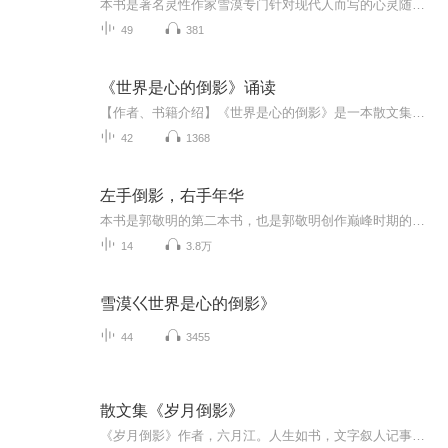
本书是著名灵性作家雪漠专门针对现代人而写的心灵随笔集。本书远离名相，直指人心，有着穿透人心的力量，为现代人提供了许多跟现实生活密切结合的方法。这些方法既能改变我们的“心”，也能改变我们的“行”，进而能改变我们的“命”。本书对于那些时时为...
49
381
《世界是心的倒影》诵读
【作者、书籍介绍】《世界是心的倒影》是一本散文集，作家雪漠通过简洁、朴实的语言 ，希望改变人们的“心”，改变人们的“行”，进而改变人们的“命”。本书带来了集大成的哲学智慧，是一本现代人必读的书籍。【主播介绍】刚刚踏上心灵探索之路，正在寻找...
42
1368
左手倒影，右手年华
本书是郭敬明的第二本书，也是郭敬明创作巅峰时期的最佳作品，一本有关校园与青春的散文集，是寻觅他的青春轨迹里不可错失的一环。作者用肆意挥洒、收放自如的文字筑成一条道路，让读者进入他清澈的内心生活，阅读一个敏感的少年的心路历程，对人生、社会...
14
3.8万
雪漠巜世界是心的倒影》
44
3455
散文集《岁月倒影》
《岁月倒影》作者，六月江。人生如书，文字叙人记事成书，优者可为史。此书作者六月江，本名姜德耀，金融银行行业资深专家。出版了两本小说，《岁月倒影》是一本散文集，是姜德耀自己的难忘之人之事之理。从书中，我们可以看到一个时代的风貌，体味一代人...