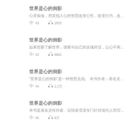
世界是心的倒影
心灵瑜伽，用直指人心的智慧改变心性，改变行为，改变人生。自由在于“心心相印"，真正的孤独是一种境界。
43
1879
世界是心的倒影
如果想要了解世界，便要与自己的灵魂对话，让心不再被无常左右。这是雪漠的一种智慧见地，更是他送给所有迷茫者的礼物。雪漠的观点源于传统的大手印智慧，同时对这一古老智慧做了通俗化的表述和阐发，直指人心，有着穿透人心的力量。为现代人提供了许多与现实生活密切结合的生活方法，这些方法既能改变我们的“心”，也能改变我们的“行”，进而改变我们的“命”。对于那些时时为痛苦所困，以及陷入热恼和焦虑的人，本书无疑是一剂智慧的良药。世上本无事，庸人自扰之。本书远离名相，直指人心，有着穿透人心的力量，...
33
8865
世界是心的倒影
“世界是心的倒影”是一种智慧见地。 本书作者：著名灵性作家雪漠 （藏传佛教香巴噶举传承者，先后闭关二十年修炼大手印，得到证悟 ） 本书 对于时时为痛苦所困、陷入热脑和焦虑的现代人，是一剂智慧的良药。既是智慧的眼光和角度，也有许多跟现实生活密切...
44
1.1万
世界是心的倒影
本书是著名灵性作家、证悟者雪漠专门针对现代人而写的心灵随笔集。本书源于传统的大手印智慧，同时对这一古老智慧作了通俗化的阐发，远离名相，直指人心，有着穿透人心的力量。雪漠以证悟者的智慧，为现代人提供了许多跟现实生活密切结合的方法。这些方法既能改变我们的“心”，也能改变我们的“行”，进而能改变我们的“命”。本书对于那些时时为痛苦所困的人，无疑是以及智慧的良药。
45
8万