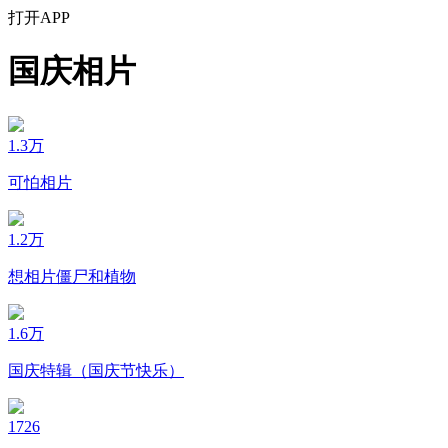
打开APP
国庆相片
1.3万
可怕相片
1.2万
想相片僵尸和植物
1.6万
国庆特辑（国庆节快乐）
1726