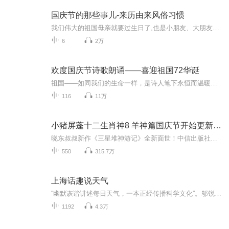
国庆节的那些事儿-来历由来风俗习惯
我们伟大的祖国母亲就要过生日了,也是小朋友、大朋友们最喜欢的“国庆小长假”或说“黄金周”还有说”国庆7天乐”的，说法真是不一而足。那么“国庆节”是怎么来的？自古以来国庆节怎么庆贺？新中国国庆节的来历，以及新中国国庆节的庆贺方式又有哪些呢？ ...
6
2万
欢度国庆节诗歌朗诵——喜迎祖国72华诞
祖国——如同我们的生命一样，是诗人笔下永恒而温暖的主题。在祖国72周年华诞来临之际，特创建这个诗歌朗诵专辑，诵读经典爱国篇章，和大家一起歌颂祖国，向国庆的献礼！祝愿伟大的祖国繁荣富强，祝愿大家国庆节快乐，度过平安快乐的黄金周假期！
116
11万
小猪屏蓬十二生肖神8 羊神篇国庆节开始更新啦！
晓东叔叔新作《三星堆神游记》全新面世！中信出版社出版！京东当当淘宝均有售！点蓝色字收听——《小猪屏蓬爆笑日记2024》《小猪屏蓬爆笑日记2》《小猪屏蓬爆笑日记1》让你笑得喘不上气！《我进故宫当富翁——小猪屏蓬故宫财商笔记》教你成为大富翁！《小...
550
315.7万
上海话趣说天气
“幽默诙谐讲述每日天气，一本正经传播科学文化”。邬锐博士是上海市气象局首席服务官、气象高级工程师、超过25年天气预报经验、上海交大兼职教授、复旦和上戏的特约研究员、国家二级心理咨询师。《上海话讲天气》的内容涵盖华东、全国以及全球天气气候热...
1192
4.3万