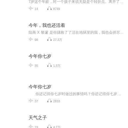
7岁这个年龄，对一个孩子来说无疑是个转折点。离开了以游戏为主的幼儿园，跨进了以学习为主的校门；摆脱了阿姨的整日庇护，开始了相对独立的崭新生活……他们会碰到一些什么新鲜事儿？他们的脑子里会闪起一些什么怪效果？面对孩子呈现的种种题目，做家长的又该想些什么？做些什么？小说真实地记录了一个小学一年级生一年来的所作所为，同时记录了孩子家长的所思所想。作品情感细腻真挚，思考深进新奇，文长自然幽默，不只孩子读来妙趣横生，家长读来也将深受启迪。...
14
8749
今年，我也还活着
陆商 X 黎邃 是你拯救了了活在地狱里的我，我也会拼尽一切给你生的希望。虐心且虐狗，值得来感受！！
98
27.3万
今年你七岁
35
1.3万
今年你七岁
你还记得你七岁时做过的事情吗？你还记得你七岁时父母、亲人对你的教育和陪伴吗？刘健屏老师的《今年你七岁》，就描绘了一个父亲是如何爱孩子的，描绘了他在陪伴孩子的成长中所产生的一种焦虑中的父爱。 书中说：人都是从童年走过来的...
37
2833
天气之子
19
4.7万