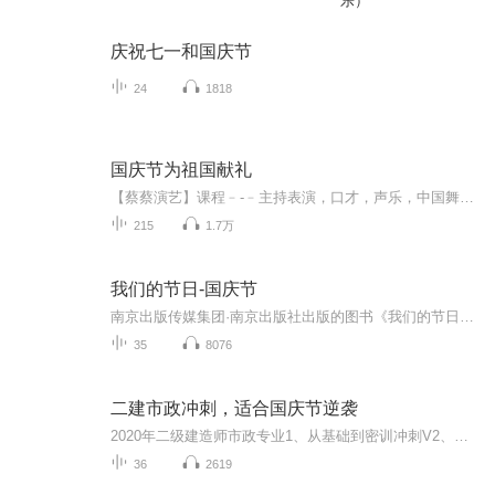
乐）
庆祝七一和国庆节
24
1818
国庆节为祖国献礼
【蔡蔡演艺】课程﹣-﹣主持表演，口才，声乐，中国舞，民族舞。独特的小舞台，专业的录音棚，每一位同学都能成为优秀的小明星。独特的教学模式，轻松上课，快乐学习！知名主持人，舞蹈家，高级教师任职授课！江南总校：河沟街42号三楼 18545856430江北分校...
215
1.7万
我们的节日-国庆节
南京出版传媒集团·南京出版社出版的图书《我们的节日》通过对中国节日文化和节日意义进行深度的挖掘，面向青少年群体构建独具特色的栏目内容，以此丰富春节、元宵节、清明节、端午节、七夕节、中秋节、重阳节等传统节日；六一节、教师节、国庆节等新兴节日的文化内涵和表现形式。促进青少年形成新的节日习俗，提升节日仪式感、认同感。音频作品由金陵朗读者联盟志愿者朗诵，南京音像出版社、金陵图书馆联合制作。
35
8076
二建市政冲刺，适合国庆节逆袭
2020年二级建造师市政专业1、从基础到密训冲刺V2、从精华课程到超压密押V3、0基础同步更新v4、持续更新到2020年考试V5、只要你跟着学让你一次稳拿证V6、渠道超压压题，超压三页纸等独家绝密压题!
36
2619