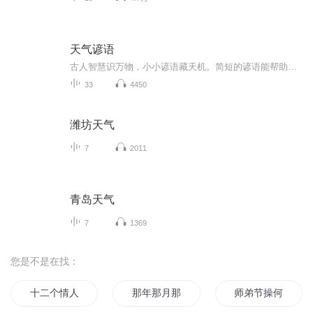
天气谚语
古人智慧识万物，小小谚语藏天机。简短的谚语能帮助人们提前预测天气变化。
33
4450
潍坊天气
7
2011
青岛天气
7
1369
您是不是在找：
十二个情人节
那年那月那时节
师弟节操何在