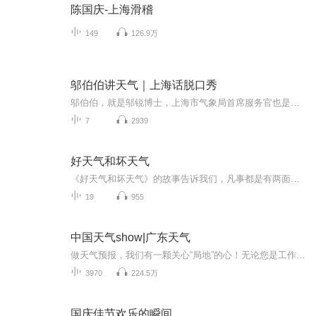
陈国庆-上海滑稽
149
126.9万
邬伯伯讲天气｜上海话脱口秀
邬伯伯，就是邬锐博士，上海市气象局首席服务官也是上海戏剧学院Performance Studies博士、国家二级心理咨询师邬伯伯用正宗上海话吐槽上海天气，太有戏了有听头有噱头，开心好玩还涨姿势，适合全家老小一起分享……
7
2939
好天气和坏天气
《好天气和坏天气》的故事告诉我们，凡事都是有两面性的，有好的一面，也有坏的一面，如果我们总是盯着事情坏的一面，那么我们就不会快乐。如果我们变化一下看问题的角度，把着眼点盯着事物好的一面看，那我们的烦恼就会减少很多。
19
955
中国天气show|广东天气
做天气预报，我们有一颗关心“局地”的心！无论您是工作生活在广东，还是出差旅游在广东，我们用更精准的落地、更精细的服务，为您的出行撑起一片艳阳天。
3970
224.5万
国庆佳节欢乐的瞬间