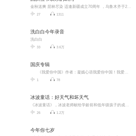
金秋送爽 层林尽染 适逢新疆成立70周年 ，乌鲁木齐于2025年9月23日迎来党中央和习大大带领的慰问团。新疆各族群众欢欣鼓舞，热烈欢迎。
27
1311
洗白白今年录音
洗白白
33
3.6万
国庆专辑
《我爱你中国》作者：凝嫣心语我爱你中国！我爱你春天蓬勃的秧苗；我爱你秋日金黄的硕果。我爱你中国！我爱你青松气质，我爱你红梅品格！我爱你家乡的甜蔗好像乳汁滋润着我的心窝。我爱你中国，我要把最美的歌儿献给你，我的母亲我的祖国。我爱你中国，我爱...
1
78
冰波童话：好天气和坏天气
《冰波童话》，冰波老师献给学龄前和低年级孩子的成长礼物《好天气和坏天气》精选二三十篇童话，涵盖爱、善良、互助、感恩等主题，并分别以冰波入选统编小学语文教材的作品为书名，旨在打造名家经典与课本作家之意。贴近教学要求，集知识性、艺术性、实用性于一身，被编入小学语文教材中。这些作品或呼唤亲情，或充满智慧，或体味友情，或感受成长，或温暖感人，或幽默风趣，从多个方面带给孩子爱与温情的启迪以及心灵与智慧的成长。...
26
1.2万
今年你七岁