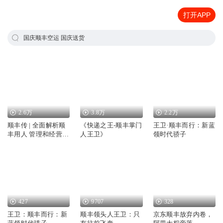
打开APP
国庆顺丰空运 国庆送货
2.6万
3.8万
2.2万
顺丰传 | 全面解析顺
《快递之王-顺丰掌门
王卫·顺丰而行：新蓝
丰用人 管理和经营哲
人王卫》
领时代骄子
学
427
9707
328
王卫：顺丰而行：新
顺丰领头人王卫：只
京东顺丰放弃内卷，