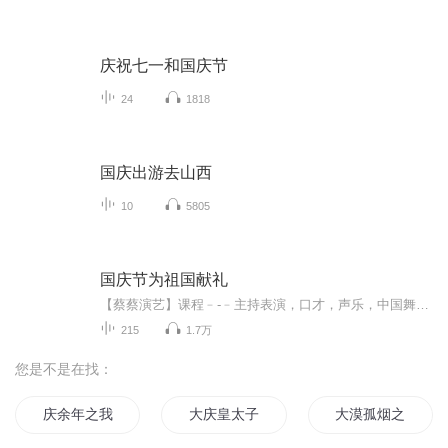
庆祝七一和国庆节
24
1818
国庆出游去山西
10
5805
国庆节为祖国献礼
【蔡蔡演艺】课程﹣-﹣主持表演，口才，声乐，中国舞，民族舞。独特的小舞台，专业的录音棚，每一位同学都能成为优秀的小明星。独特的教学模式，轻松上课，快乐学习！知名主持人，舞蹈家，高级教师任职授课！江南总校：河沟街42号三楼 18545856430江北分校...
215
1.7万
您是不是在找：
庆余年之我叫王启年
大庆皇太子
大漠孤烟之庆丰城