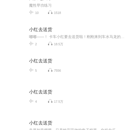
魔性早功练习
10
1518
小红去送货
嘟嘟——！ 卡车小红要去送货啦！刚刚来到车水马龙的大城市，看到那么多比自己速度快、能力强的“车前辈”，他觉得自己又小又没用。小红能重拾信心，顺利完成任务吗？
2
18.5万
小红去送货
5
7556
小红去送货
4
17.5万
小红去送货