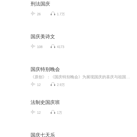
刑法国庆
26
1.7万
国庆美诗文
108
4173
国庆特别晚会
《原创》：《国庆特别晚会》为展现国庆的喜庆与祖国的深情我将以具体的场景切入从清晨升旗的庄严到街头巷尾的欢庆到历史与当下的交融，用优美的笔触传递对祖国的热爱与自豪！用诗歌和情感美文形式，歌颂祖国的繁荣富强，祝人民幸福安康！
12
2.9万
法制史国庆班
12
1万
国庆七天乐