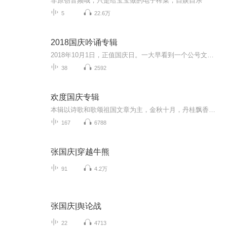
非原创音频哦，只是给宝宝做的电子榨菜，自娱自乐
5
22.6万
2018国庆吟诵专辑
2018年10月1日，正值国庆日。一大早看到一个公号文章，正是文天祥的《己卯十月一日至燕越五日罹狴犴有感而赋》。当然，彼十一非当今的十一。不过数字的巧合还是让人感触，今天拿来读一读，体味一番历史英杰的民族情怀，恰也当时。 根据诗题来看，这组诗是写于十月一日至十月五日之间，是文天祥被俘之后所作，这些诗作不仅有凛凛正气，更也能看的到他百端交集的复杂情感。另一首于右任先生的《望大陆》，微信公号有称《望乡》，一句“山之上国之殇”荡气回肠，一并兴起拿来读了一读。仓促间多有瑕疵...
38
2592
欢度国庆专辑
本辑以诗歌和歌颂祖国文章为主，金秋十月，丹桂飘香，在这个充满丰收喜悦的季节里，我们满怀激动和自豪，迎来了中华人民共和国76周年华诞。这不仅是一个庄重的纪念日，更是全体中华儿女共同欢庆的盛大的节日，承载着深厚的民族情感和历史意义.
167
6788
张国庆|穿越牛熊
91
4.2万
张国庆|舆论战
22
4713