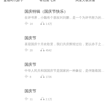
蓝领时代骄子
有往前飞奔
阿里大权旁落
国庆特辑（国庆节快乐）
在评书界，小魏有个朋友叫刘鹏，是一个为评书努力的小伙子。在2021年国庆期间，他想弄个特辑，便烦劳我给他录个爱国题材的评书小段儿。这种事情，不是特殊情况，小魏一般不会拒绝，也就给其录了一个《鲁迅踢鬼》，等他传完，我再传到我的专辑里。另外，小...
14
1.6万
国庆节
喜迎国庆十月欢歌里，我们共庆辉煌过往，更以赤子之心，向未来书写滚烫的誓言——这盛世，值得我们以热爱相拥。
20
4542
国庆节
中华人民共和国国庆节是国家的一种象征，是伴随着国家的出现而出现的。让我们用诗歌朗诵歌颂祖国的繁荣富强，国泰民安。
8
1726
国庆节
11
2.1万