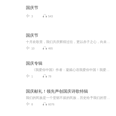
国庆节
3
543
国庆节
十月欢歌里，我们共庆辉煌过往，更以赤子之心，向未来书写滚烫的誓言——这盛世，值得我们以热爱相拥。
10
465
国庆专辑
《我爱你中国》作者：凝嫣心语我爱你中国！我爱你春天蓬勃的秧苗；我爱你秋日金黄的硕果。我爱你中国！我爱你青松气质，我爱你红梅品格！我爱你家乡的甜蔗好像乳汁滋润着我的心窝。我爱你中国，我要把最美的歌儿献给你，我的母亲我的祖国。我爱你中国，我爱...
1
78
国庆献礼！领先声创国庆诗歌特辑
我们的民族是一个坚韧不拔的民族，历史给予我们的苦难都变成了闪着金光的勋章！我们的国家是一个龙腾虎跃的国家，那条巨龙正以不可阻挡之势崛起于神奇的东方！------------------------------------------------值此祖国70周年华诞之际，领先声创以诗歌向祖国献礼！用我们的声音、用我们的热血、用我们的灵魂诵读经典爱国篇章，歌颂我们的祖国！永远繁荣富强！
8
6076