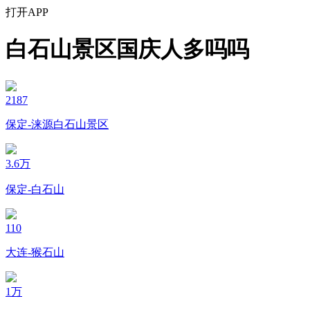
打开APP
白石山景区国庆人多吗吗
2187
保定-涞源白石山景区
3.6万
保定-白石山
110
大连-猴石山
1万