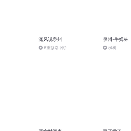
潇风说泉州
泉州-牛姆林
6重修洛阳桥
枫树