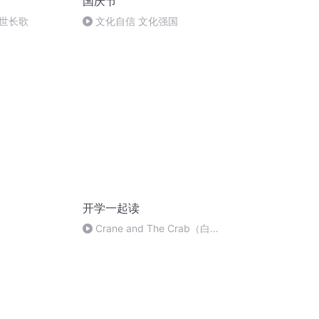
国庆节
世长歌
文化自信 文化强国
开学一起读
Crane and The Crab（白鹤
与螃蟹）