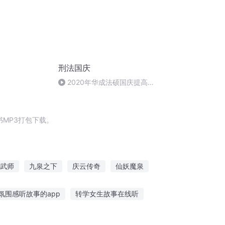
刑法国庆
2020年华成法硕国庆提高班
刑法陈 (26)
MP3打包下载。
武师
九泉之下
庆云传奇
仙妖魔泉
一
穿越之大庆帝国
里表双生
氛围感听故事的app
转学女生故事在线听
童听故事睡前长篇阅读
有酒有故事你愿听