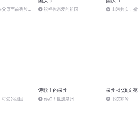
国庆节
国庆节
在父母面前丢脸
祝福你亲爱的祖国
山河共庆，盛
诗歌里的泉州
泉州-北溪文苑
，可爱的祖国
你好！世遗泉州
书院寒吟