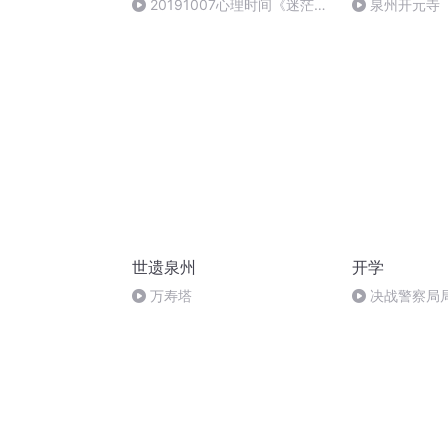
20191007心理时间《迷茫与
泉州开元寺
身份认同 （二）》主持 南艺 嘉
宾 刘铁征
世遗泉州
开学
万寿塔
决战警察局