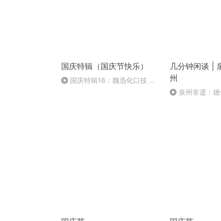
国庆特辑（国庆节快乐）
几分钟闲谈 |
州
国庆特辑16：魏迅化口技 二
胡 东方红+一般唱法和原生态
泉州非遗：德