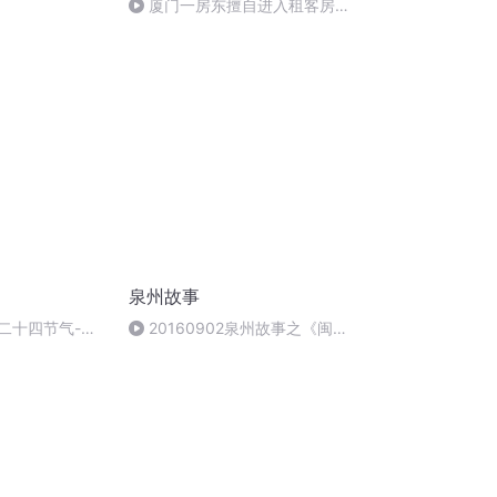
厦门一房东擅自进入租客房间
被判书面道歉并赔偿
泉州故事
7（二十四节气-立
20160902泉州故事之《闽南
俗语-黑孩仔买酱油 看没》