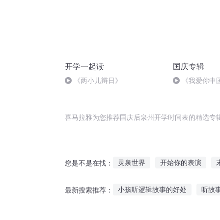
开学一起读
国庆专辑
《两小儿辩日》
《我爱你中
喜马拉雅为您推荐国庆后泉州开学时间表的精选专
灵泉世界
开始你的表演
您是不是在找：
重庆儿女
为人师表
帝泉
小孩听逻辑故事的好处
听故
最新搜索推荐：
我有一口仙人泉
听妈妈讲军人的故事
大卫讲