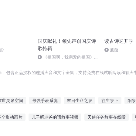
国庆献礼！领先声创国庆诗
读古诗迎开学
歌特辑
国》
蒹葭
《祖国啊，我亲爱的祖国》温
婉
辑，包含正品授权的连播声音和文字全集，支持免费在线试听阅读和有声书
末世灵泉空间
最强手表系统
末日生命之泉
往生泉下
阳泉
传奇
九泉一梦
一人有庆
异时空之万世师表
男神他表里不
事全集动画片
儿子听老爸的话故事视频
天使任务故事在线听
故事在线听
指尖的故事可以听吗
孩子听故事素材视频下载
儿