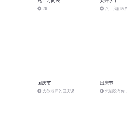
死亡时间表
要开学了
26
八、我们没
（完结）
国庆节
国庆节
支教老师的国庆课
怎能没有你