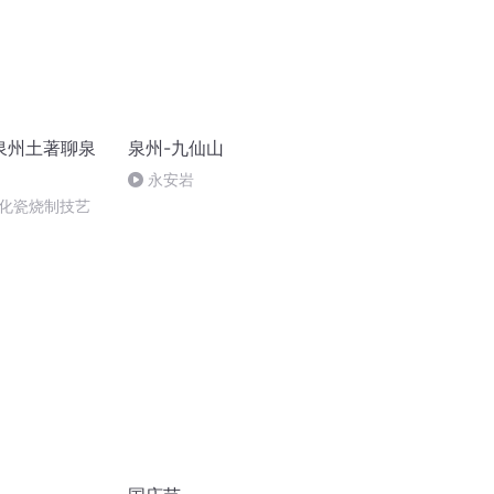
 泉州土著聊泉
泉州-九仙山
永安岩
化瓷烧制技艺