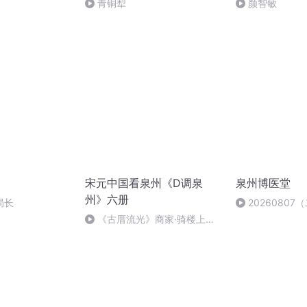
青铜犁
颜智敏
宋元中国看泉州《D调泉
泉州博医堂
州》六册
局长
2026080
秋）
《古厝流光》商家·骑楼上连
贯的音符（下）.m4a