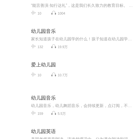
“能言善演·知行达礼”，这是我们长久致力的教育目标。 我们努力把艺术教育和素质教育成功对接，我们用心把专业 教育和大众教育完美融合。 从1996年——创业之初，我们曾把口才教师拟作为“医生”、 “教练”和“导演”，并以此作为我们自己的工作方向和行业标准： 有那么多母语发音不准、口语表达不清的孩子需要“医生”； 有那么多天资聪慧的孩子如果经过专业“教练”的调教，就会举止 出众、仪态高雅；“孩子们都是天生的演员”，我们就是“导演”， 挖掘他们的天分，为孩子们在人生的舞台上有更多的精彩！ 就是我们现在做的，未来要做的，并且一直要做的事业！ 我们可能更了解孩子！我们可能找到了教育的真谛！我们知道 孩子需要什么，我们了解家长需要什么，我们也清楚能为社会奉献 什么！艺术是美好的，教育是高尚的，在我们这里你会看到孩子们 快乐地改变和提高。 如今，我们已经有了“全景纷呈教学法”、“习惯矫正教学法”、 “一气呵成教学法”；有了“艺素融合教育方略”；有了五大运作 体系；有了这套幼儿园专用系列教材；有了父母教育能力训练系列 教材；有了上至东北下至江南的上百家分校，将来我们还会有…… 为了孩子我们一直在努力！ 欢迎来亲自体验，并真诚相邀 —— 与我们同行！
10
1004
幼儿园音乐
家长知道孩子在幼儿园学的什么！孩子知道在幼儿园学的什么！天赋宝贝先人一步！
132
19.9万
爱上幼儿园
10
10.7万
幼儿园音乐
幼儿园音乐，幼儿舞蹈音乐，会持续更新，点订阅，不迷路。音乐中以歌曲为主，也有少部分儿歌。适合0-6岁小朋友编舞，再大一点的孩子就不适合了。也可以用于幼儿园课程中使用。欢迎幼教专业的宝宝们关注！
159
5.5万
幼儿园英语