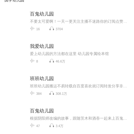
国学幼儿园
百鬼幼儿园
不要太可爱啊！一天一更关注主播不迷路你的订阅点赞收藏评论是我创作的动力
16
3704
我爱幼儿园
爱上幼儿园的方法都在这里 幼儿园专属绘本馆
8
46.6万
班班幼儿园
班班幼儿园搬运不易转载自百度喜欢就订阅转发分享非原创
384
308.1万
百鬼幼儿园
根据阴阳师改编的故事，跟随茨木和酒吞一起来上百鬼幼儿园吧！（目前已停更）
47
3.4万