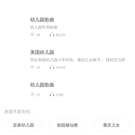
幼儿园歌曲
幼儿园常用歌曲
45
83.3万
美国幼儿园
同步美国幼儿园小学内容。微信公众账号： 辣妈宝贝群，群主维多利亚微信号：vicsai3
22
24.9万
幼儿园歌曲
27
5799
您是不是在找：
皇家幼儿园
校园修仙教师
重庆儿女