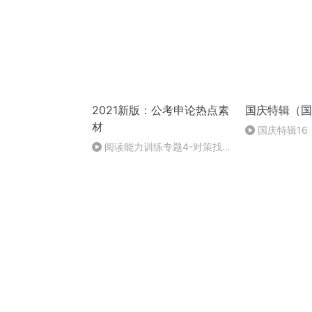
2021新版：公考申论热点素
国庆特辑（国
材
国庆特辑16
胡 东方红+一
阅读能力训练专题4-对策找
寻1-5