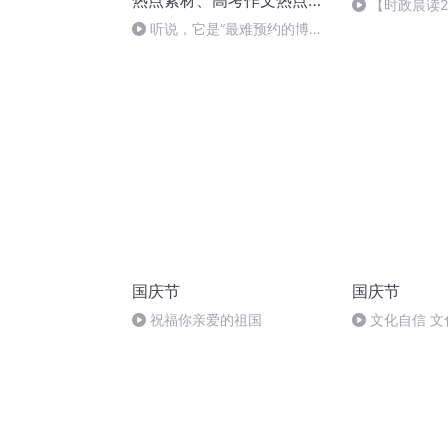
热点素材、高考作文热点素
【时政晨读2
材
研究
听说，它是“最难预约的博物
馆”
国庆节
国庆节
祝福你亲爱的祖国
文化自信 文