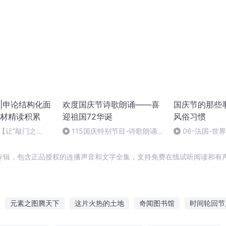
|申论结构化面
欢度国庆节诗歌朗诵——喜
国庆节的那些
材精读积累
迎祖国72华诞
风俗习惯
3【让“敲门之
115国庆特别节目-诗歌朗诵-
06-法国-世
点】原文+结构分
中国梦
国庆节的那些事
专辑，包含正品授权的连播声音和文字全集，支持免费在线试听阅读和有声
元素之图腾天下
这片火热的土地
奇闻图书馆
时间轮回节
连接热点开始
一人有庆
元素使节
穿越之大庆帝国
点亮星