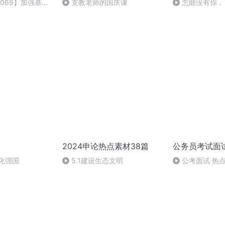
069】加强基础
支教老师的国庆课
怎能没有你，
2024申论热点素材38篇
公务员考试面
化强国
5.1建设生态文明
公考面试 热点
代步车如何才能驶