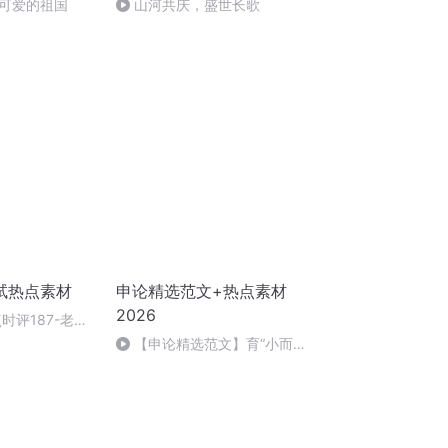
可爱的祖国
山河共庆，盛世长歌
试热点素材
申论精选范文+热点素材
2026
时评187-老年
出“灰色地带”
【申论精选范文】育“小而
美”业态，绘乡村提质增效新图
景