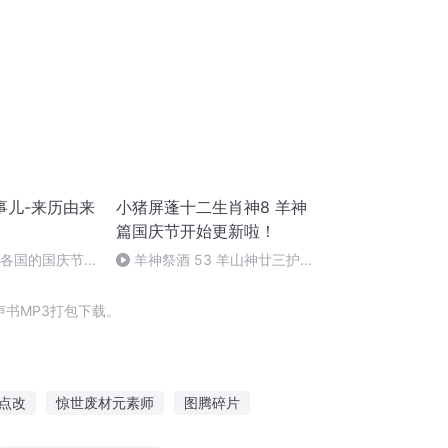
事儿-来历由来
小猪屏蓬十二生肖神8 羊神
篇国庆节开始更新啦！
界各国的国庆节-
羊神祭酒 53 羊山神廿三护祭
儿
坛 敬天地白泽做祭酒（4）
书MP3打包下载。
点改
惊世废材元素师
图腾碎片
图
我在港片世界加点成神
题素片言