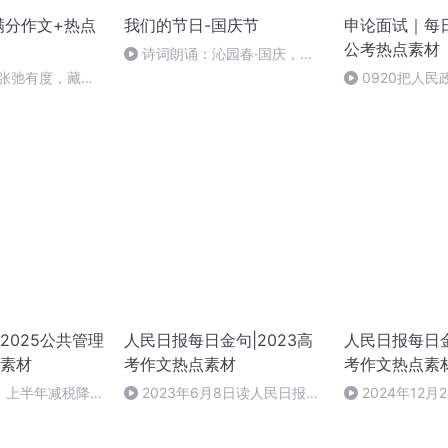
满分作文+热点
我们的节日-国庆节
申论面试｜每日
公考热点素材
诗词朗诵：沁园春·国庆，朗
读者：张继军
《张弛有度，藏巧
0920把人
把人民政协事业
人民政协成立七
2025公共管理
人民日报每日金句|2023高
人民日报每日金
素材
考作文热点素材
考作文热点素
】上半年减税降费
2023年6月8日读人民日报金
2024年12
句|保持童真
金句|同舟共济