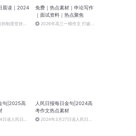
晨读｜2024
免费｜热点素材｜申论写作
｜面试资料｜热点聚焦
民政协制度坚持好
2026年高三一模作文 打破代
发展好——庆祝
际壁垒，让智慧与勇气共生
十五周年
句|2025高
人民日报每日金句|2024高
材
考作文热点素材
月24日读人民日报
2024年3月27日读人民日报|
奋斗