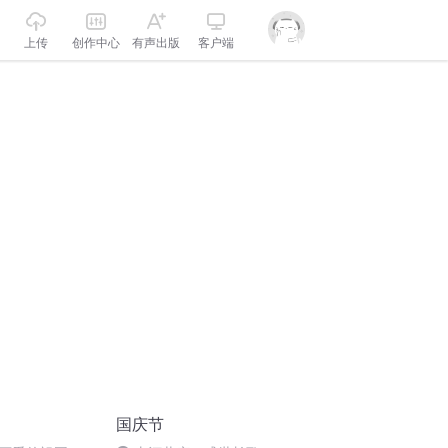
上传
创作中心
有声出版
客户端
国庆节