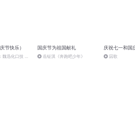
庆节快乐）
国庆节为祖国献礼
庆祝七一和国
：魏迅化口技 二
岳钲淇《奔跑吧少年》
囚歌
般唱法和原生态