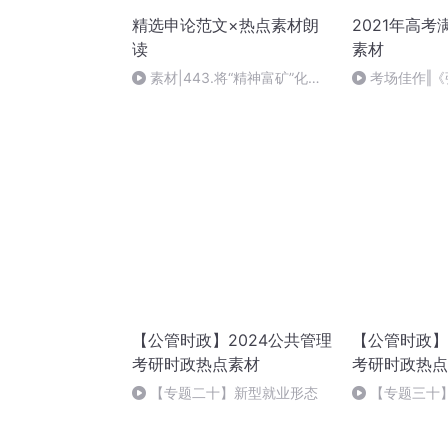
精选申论范文×热点素材朗
2021年高考
读
素材
素材|443.将“精神富矿”化为
考场佳作‖
奋进力量
于拙》
【公管时政】2024公共管理
【公管时政】
考研时政热点素材
考研时政热点
【专题二十】新型就业形态
【专题三十
数据公布