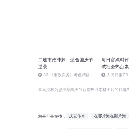
二建市政冲刺，适合国庆节
每日官媒时评
逆袭
试社会热点素
36.《市政实务》考点精讲第
人民日报7.
36节课_2020926212025
声”化作共赢鼓
析
喜马拉雅为您推荐国庆节新闻热点素材图片的精选
庆云传奇
在哪片海在那片海
您是不是在找：
大庆皇太子
重庆儿女
从