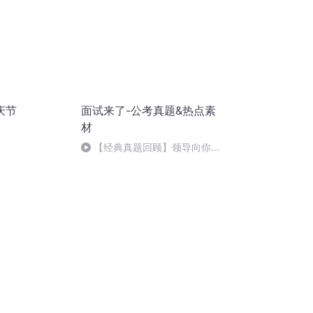
庆节
面试来了-公考真题&热点素
材
【经典真题回顾】领导向你了
解其他同事的情况，要怎样应对
呢？