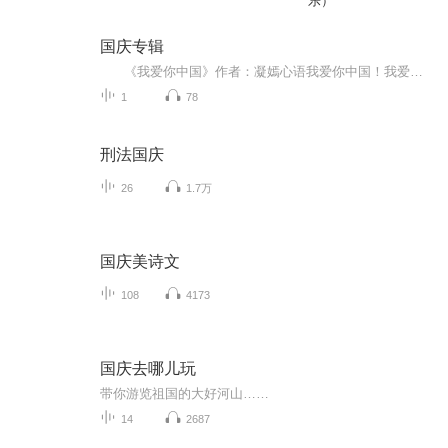
乐）
国庆专辑
《我爱你中国》作者：凝嫣心语我爱你中国！我爱你春天蓬勃的秧苗；我爱你秋日金黄的硕果。我爱你中国！我爱你青松气质，我爱你红梅品格！我爱你家乡的甜蔗好像乳汁滋润着我的心窝。我爱你中国，我要把最美的歌儿献给你，我的母亲我的祖国。我爱你中国，我爱...
1
78
刑法国庆
26
1.7万
国庆美诗文
108
4173
国庆去哪儿玩
带你游览祖国的大好河山……
14
2687