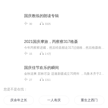
国庆教练的朗读专辑
30
3325
2021国庆摩旅，丙察察317格聂
今年丙察察进藏，然后经昌都走317过德格，然后格聂南线，最后沙溪古镇收尾。
15
2.4万
国庆佳节欢乐的瞬间
金秋送爽 层林尽染 适逢新疆成立70周年 ，乌鲁木齐于2025年9月23日迎来党中央和习大大带领的慰问团。新疆各族群众欢欣鼓舞，热烈欢迎。
27
1311
您是不是在找：
庆余年之长歌行
一人有庆
重生之西门庆