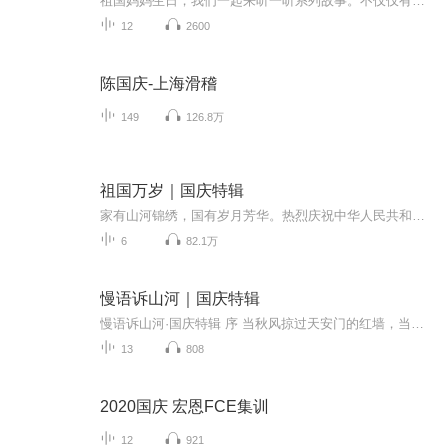
祖国妈妈生日，我们一起来听一听系列故事。不仅仅有《我的祖国》，还有红军故事，也有关于战争的故事，让大家体会到和平年代的不易。
12
2600
陈国庆-上海滑稽
149
126.8万
祖国万岁｜国庆特辑
家有山河锦绣，国有岁月芳华。热烈庆祝中华人民共和国成立73周年！
6
82.1万
慢语诉山河｜国庆特辑
慢语诉山河·国庆特辑 序 当秋风掠过天安门的红墙，当桂香漫过万里长江的碧波，我总愿慢下脚步，以声为笔，轻轻描摹这山河的模样。 不必追赶喧嚣的潮，也无需堆砌华丽的词——这一辑里，每一段朗诵都是心底的低语：是对着塞北草原的星子说“国泰”，是向着...
13
808
2020国庆 宏恩FCE集训
12
921