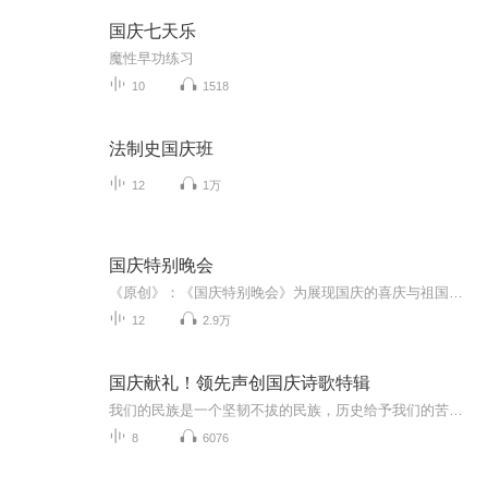
国庆七天乐
魔性早功练习
10
1518
法制史国庆班
12
1万
国庆特别晚会
《原创》：《国庆特别晚会》为展现国庆的喜庆与祖国的深情我将以具体的场景切入从清晨升旗的庄严到街头巷尾的欢庆到历史与当下的交融，用优美的笔触传递对祖国的热爱与自豪！用诗歌和情感美文形式，歌颂祖国的繁荣富强，祝人民幸福安康！
12
2.9万
国庆献礼！领先声创国庆诗歌特辑
我们的民族是一个坚韧不拔的民族，历史给予我们的苦难都变成了闪着金光的勋章！我们的国家是一个龙腾虎跃的国家，那条巨龙正以不可阻挡之势崛起于神奇的东方！------------------------------------------------值此祖国70周年华诞之际，领先声创以诗歌向祖国献礼！用我们的声音、用我们的热血、用我们的灵魂诵读经典爱国篇章，歌颂我们的祖国！永远繁荣富强！
8
6076