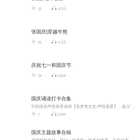
22
4713
张国庆|穿越牛熊
91
4.2万
庆祝七一和国庆节
24
1818
国庆诵读打卡合集
扫码添加声悦童星老师【造梦者文化-声悦童星】，备注“诵读打卡”报名，已添加好友的，直接发送“诵读打卡”报名，报名成功后进入社群。
7
2303
国庆主题故事合辑