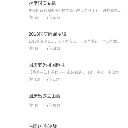
欢度国庆专辑
本辑以诗歌和歌颂祖国文章为主，金秋十月，丹桂飘香，在这个充满丰收喜悦的季节里，我们满怀激动和自豪，迎来了中华人民共和国76周年华诞。这不仅是一个庄重的纪念日，更是全体中华儿女共同欢庆的盛大的节日，承载着深厚的民族情感和历史意义.
167
6788
2018国庆吟诵专辑
2018年10月1日，正值国庆日。一大早看到一个公号文章，正是文天祥的《己卯十月一日至燕越五日罹狴犴有感而赋》。当然，彼十一非当今的十一。不过数字的巧合还是让人感触，今天拿来读一读，体味一番历史英杰的民族情怀，恰也当时。 根据诗题来看，这组诗是写于十月一日至十月五日之间，是文天祥被俘之后所作，这些诗作不仅有凛凛正气，更也能看的到他百端交集的复杂情感。另一首于右任先生的《望大陆》，微信公号有称《望乡》，一句“山之上国之殇”荡气回肠，一并兴起拿来读了一读。仓促间多有瑕疵...
38
2592
国庆节为祖国献礼
【蔡蔡演艺】课程﹣-﹣主持表演，口才，声乐，中国舞，民族舞。独特的小舞台，专业的录音棚，每一位同学都能成为优秀的小明星。独特的教学模式，轻松上课，快乐学习！知名主持人，舞蹈家，高级教师任职授课！江南总校：河沟街42号三楼 18545856430江北分校...
215
1.7万
国庆出游去山西
10
5805
张国庆|舆论战