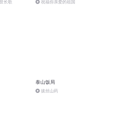
世长歌
祝福你亲爱的祖国
泰山饭局
拔丝山药