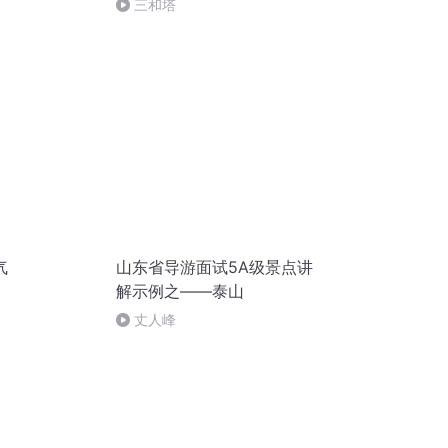
三和塔
气
山东省导游面试5A级景点讲
解示例之——泰山
丈人峰