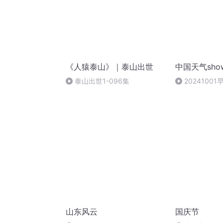
《人猿泰山》｜泰山出世
中国天气sho
泰山出世1-096集
2024100
温明显清晨注
山东风云
国庆节