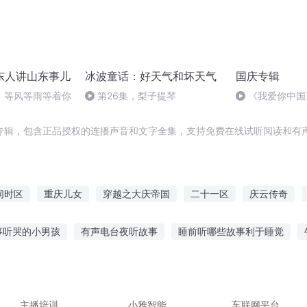
东人讲山东事儿
冰波童话：好天气和坏天气
国庆专辑
】等风等雨等着你
第26集，梨子提琴
《我爱你中国
专辑，包含正品授权的连播声音和文字全集，支持免费在线试听阅读和有声
同时区
重庆儿女
穿越之大庆帝国
二十一区
庆云传奇
红区异能
一人有庆
大庆皇太子
世界的区别对待
三元开泰
事听哭的小男孩
有声电台夜听故事
睡前听哪些故事利于睡觉
能下载听故事
夜半直播听故事在线收听
鬼故事剧情讲给朋友听
听故事图片
凯叔听东方有声故事
主播培训
小雅智能
车联网平台