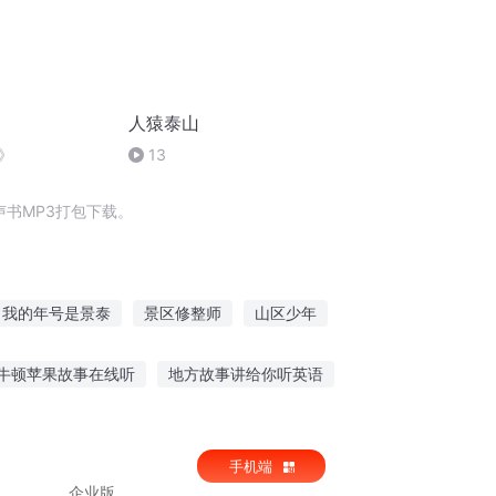
人猿泰山
》
13
书MP3打包下载。
我的年号是景泰
景区修整师
山区少年
我在泰山当神仙
神级景区建设系统
牛顿苹果故事在线听
地方故事讲给你听英语
前女友听晴天的故事
听朋友们讲故事
手机端
企业版