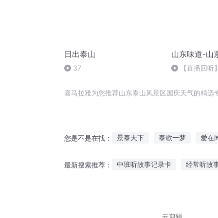
日出泰山
山东味道-山
37
【直播回听
喜马拉雅为您推荐山东泰山风景区国庆天气的精选
景泰天下
泰歌一梦
爱在
您是不是在找：
末世之无人区
二十三区
中班听故事记录卡
经常听故
最新搜索推荐：
我有一座风景区
情感欢乐故事在线听
怎样才
小袋鼠睡前听故事
狂风大雨
云剪辑