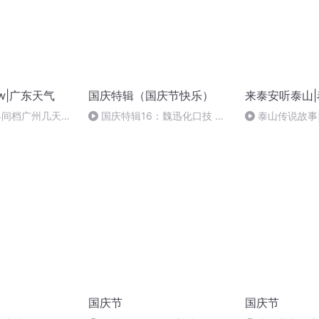
w|广东天气
国庆特辑（国庆节快乐）
来泰安听泰山
1早间档广州几天降
国庆特辑16：魏迅化口技 二
泰山传说故事
意加衣
胡 东方红+一般唱法和原生态
女
国庆节
国庆节