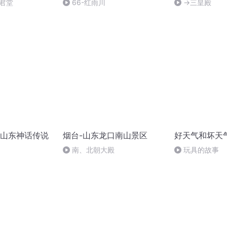
君堂
66-红雨川
→三皇殿
山东神话传说
烟台-山东龙口南山景区
好天气和坏天
南、北朝大殿
玩具的故事