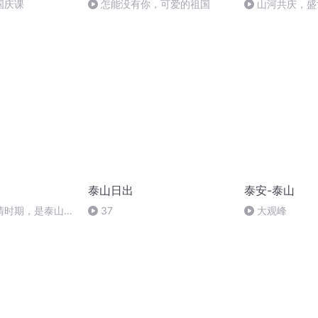
国庆课
怎能没有你，可爱的祖国
山河共庆，盛
泰山日出
泰安-泰山
清时期，是泰山决
37
大观峰
兴衰