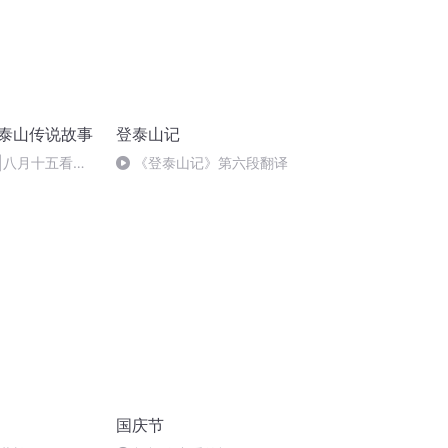
|泰山传说故事
登泰山记
|八月十五看闺
《登泰山记》第六段翻译
国庆节