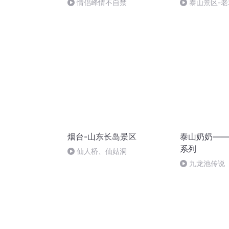
情侣峰情不自禁
泰山景区-老
烟台-山东长岛景区
泰山奶奶——
系列
仙人桥、仙姑洞
九龙池传说