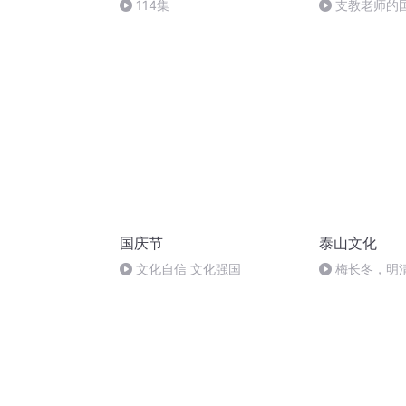
114集
支教老师的
国庆节
泰山文化
文化自信 文化强国
梅长冬，明
定了大运河的