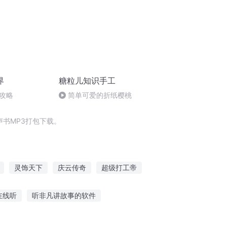
界
糖粒儿知识手工
攻略
简单可爱的折纸樱桃
书MP3打包下载。
灵饰天下
庆云传奇
超级打工帝
超级教师
外挂儿子要打工
在线听
听非凡讲故事的软件
我们的故事给你听简谱
微信听故事会