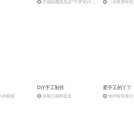
手感好颜值高还“干净”的小店
《当世界年纪
捏捏分享！
案2
DIY手工制作
爱手工的丫丫
字的视频
自制三丽鸥盲盒
快问快答第七