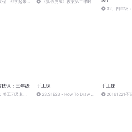
级）
教程，都学起来
《狐假虎威》教案第二课时
32、四年级
劳技课：三年级
手工课
手工课
级：美工刀及其使
23.S1E23 - How To Draw A
20161221
Hot Air
Balloon(Av972511703,P23)