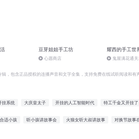
活
豆芽姐姐手工坊
耀西的手工世
心愿商店
鬼屋满花通关
专辑，包含正品授权的连播声音和文字全集，支持免费在线试听阅读和有声
开挂系统
大庆皇太子
开挂的人工智能时代
特工千金又开挂了
超级家教
超级打工系统
穿越之大庆帝国
神级打金工
女校
合适小孩
听小孩讲故事会
火狼女听大叔讲故事
对换节故事
星界
饰界主宰
事应该怎样的感情
听古代美女西施的故事
恐怖犯人故事在线听