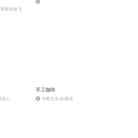
：风筝的放飞
手工咖啡
圣诞老人
冲煮方法-虹吸壶