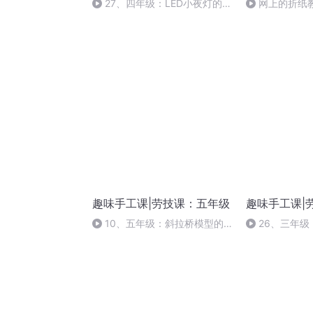
27、四年级：LED小夜灯的设
网上的折纸
计
吧！
趣味手工课|劳技课：五年级
趣味手工课|
10、五年级：斜拉桥模型的
26、三年
设计
用