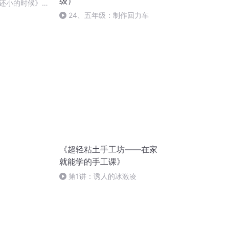
级）
还小的时候》教
24、五年级：制作回力车
《超轻粘土手工坊——在家
就能学的手工课》
第1讲：诱人的冰激凌