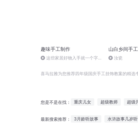
趣味手工制作
山白乡间手工
这些家居好物入手就一个字：
汝瓷
绝！
喜马拉雅为您推荐四年级国庆手工挂饰教案的精选
重庆儿女
超级教师
超级
您是不是在找：
超级全能教师
一人有庆
3月龄听故事
水浒故事几岁听
最新搜索推荐：
好想有个系统掩饰自己
坠饰
没有故事却喜欢听民谣
听故