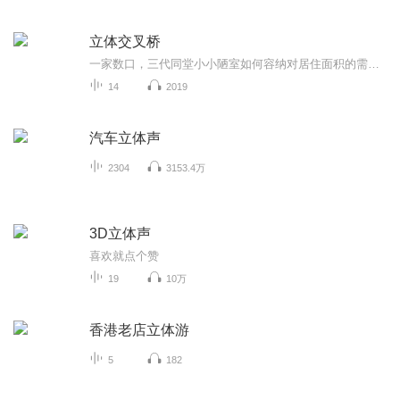
立体交叉桥
一家数口，三代同堂小小陋室如何容纳对居住面积的需求能够毁掉亲情对生存空间的攫取足以扭曲心灵虽然是上个世纪的故事仍清晰地折射出现实的身...
14
2019
汽车立体声
2304
3153.4万
3D立体声
喜欢就点个赞
19
10万
香港老店立体游
5
182