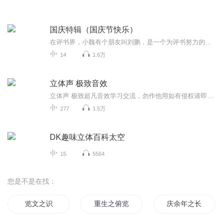
国庆特辑（国庆节快乐）
在评书界，小魏有个朋友叫刘鹏，是一个为评书努力的小伙子。在2021年国庆期间，他想弄个特辑，便烦劳我给他录个爱国题材的评书小段儿。这种事情，不是特殊情况，小魏一般不会拒绝，也就给其录了一个《鲁迅踢鬼》，等他传完，我再传到我的专辑里。另外，小...
14
1.6万
立体声 极致音效
立体声 极致超凡音效学习交流，勿作他用如有侵权请即告知删除
277
1.5万
DK趣味立体百科太空
15
5564
您是不是在找：
览文之识
重生之俯览世界
庆余年之长歌行