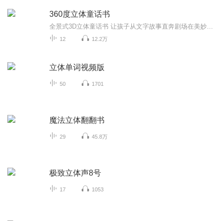
360度立体童话书
全景式3D立体童话书 让孩子从文字故事直奔剧场在美妙绝伦的童话王国里体会惊喜不断的阅读乐趣
12
12.2万
立体单词视频版
50
1701
魔法立体翻翻书
29
45.8万
极致立体声8号
17
1053