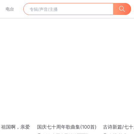
电台
丨祖国啊，亲爱
国庆七十周年歌曲集(100首)
古诗新篇/七