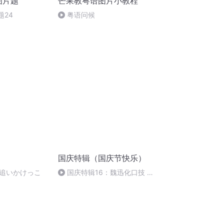
图片题
芒果教粤语图片小教程
题24
粤语问候
国庆特辑（国庆节快乐）
 追いかけっこ
国庆特辑16：魏迅化口技 二
胡 东方红+一般唱法和原生态