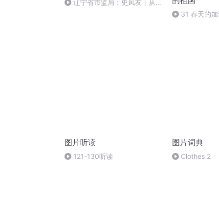
的祖国
辽宁省市监局：史凤友丨从严
治党
31 春天的
图片听读
图片词典
121-130听读
Clothes 2