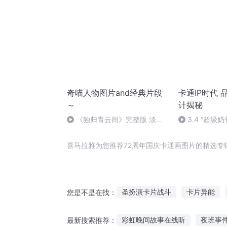
奇喵人物图片and经典片段
卡通IP时代
～
计揭秘
《独归青云间》完整版 淡淡
3.4 “超级
的刀感……
喜马拉雅为您推荐72周年国庆卡通画图片的精选专
圣扮演卡片战斗
卡片异能
您是不是在找：
通天神图
阴阳卡片
末日
彩虹晚间故事在线听
夜班事
最新搜索推荐：