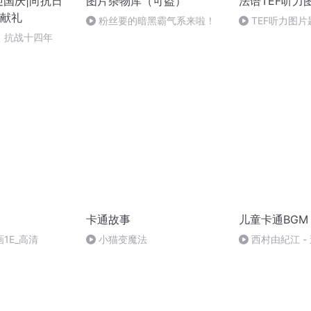
迎国庆|向抗日
图片杂物库（可盗）
法语TEF听力
献礼
粉丝要的暗黑霸气系来啦！
TEF听力图片
】抗战十四年
卡通故事
儿童卡通BGM
1E_高清
小猫变魔法
西村由紀江 -