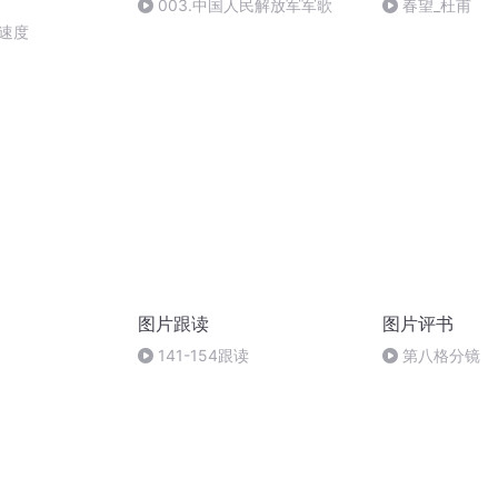
003.中国人民解放军军歌
春望_杜甫
加速度
图片跟读
图片评书
141-154跟读
第八格分镜