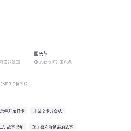
国庆节
可爱的祖国
支教老师的国庆课
MP3打包下载。
余年开始打卡
末世之卡片合成
片末日之崛起
卡通小子
超神卡片系统
生讲故事视频
孩子喜欢听破案的故事