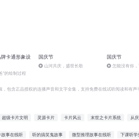
 品牌卡通形象设
国庆节
国庆节
山河共庆，盛世长歌
怎能没有你，
奶爸”的绘制过程
辑，包含正品授权的连播声音和文字全集，支持免费在线试听阅读和有声书
超级卡片文明
灵源卡片
卡片风云
末世之卡片系统
从庆
卡片系统
一片伤心画不成
末日卡片
最后一个通灵画师
卡
件故事在线听
听的搞笑鬼故事
微型推理故事在线听
下课听学