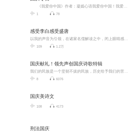
《我爱你中国》作者：凝嫣心语我爱你中国！我爱你春天蓬勃的秧苗；我爱你秋日金黄的硕果。我爱你中国！我爱你青松气质，我爱你红梅品格！我爱你家乡的甜蔗好像乳汁滋润着我的心窝。我爱你中国，我要把最美的歌儿献给你，我的母亲我的祖国。我爱你中国，我爱...
1
78
感受李白感受盛唐
以我的声音为引领，在诸家名儒解读之中，闭上眼睛感受盛唐的千姿百态吧！
109
1.2万
国庆献礼！领先声创国庆诗歌特辑
我们的民族是一个坚韧不拔的民族，历史给予我们的苦难都变成了闪着金光的勋章！我们的国家是一个龙腾虎跃的国家，那条巨龙正以不可阻挡之势崛起于神奇的东方！------------------------------------------------值此祖国70周年华诞之际，领先声创以诗歌向祖国献礼！用我们的声音、用我们的热血、用我们的灵魂诵读经典爱国篇章，歌颂我们的祖国！永远繁荣富强！
8
6076
国庆美诗文
108
4173
刑法国庆