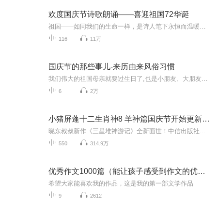
欢度国庆节诗歌朗诵——喜迎祖国72华诞
祖国——如同我们的生命一样，是诗人笔下永恒而温暖的主题。在祖国72周年华诞来临之际，特创建这个诗歌朗诵专辑，诵读经典爱国篇章，和大家一起歌颂祖国，向国庆的献礼！祝愿伟大的祖国繁荣富强，祝愿大家国庆节快乐，度过平安快乐的黄金周假期！
116
11万
国庆节的那些事儿-来历由来风俗习惯
我们伟大的祖国母亲就要过生日了,也是小朋友、大朋友们最喜欢的“国庆小长假”或说“黄金周”还有说”国庆7天乐”的，说法真是不一而足。那么“国庆节”是怎么来的？自古以来国庆节怎么庆贺？新中国国庆节的来历，以及新中国国庆节的庆贺方式又有哪些呢？ ...
6
2万
小猪屏蓬十二生肖神8 羊神篇国庆节开始更新啦！
晓东叔叔新作《三星堆神游记》全新面世！中信出版社出版！京东当当淘宝均有售！点蓝色字收听——《小猪屏蓬爆笑日记2024》《小猪屏蓬爆笑日记2》《小猪屏蓬爆笑日记1》让你笑得喘不上气！《我进故宫当富翁——小猪屏蓬故宫财商笔记》教你成为大富翁！《小...
550
314.9万
优秀作文1000篇（能让孩子感受到作文的优美之处）
希望大家能喜欢我的作品，这是我的第一部文学作品
9
2612