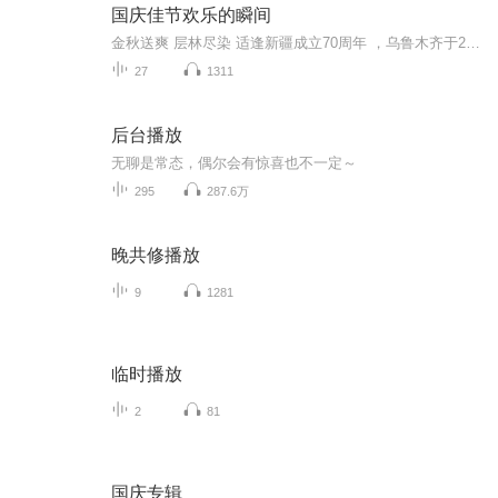
国庆佳节欢乐的瞬间
金秋送爽 层林尽染 适逢新疆成立70周年 ，乌鲁木齐于2025年9月23日迎来党中央和习大大带领的慰问团。新疆各族群众欢欣鼓舞，热烈欢迎。
27
1311
后台播放
无聊是常态，偶尔会有惊喜也不一定～
295
287.6万
晚共修播放
9
1281
临时播放
2
81
国庆专辑