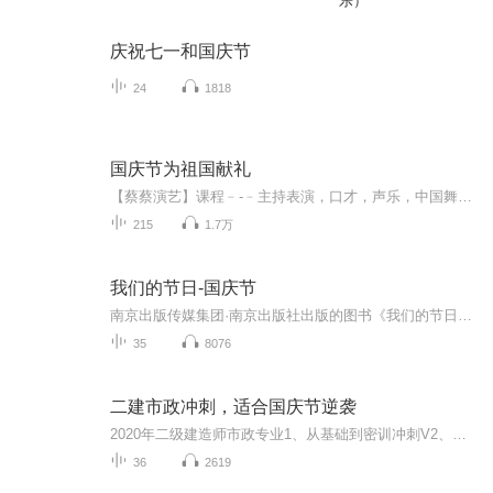
乐）
庆祝七一和国庆节
24
1818
国庆节为祖国献礼
【蔡蔡演艺】课程﹣-﹣主持表演，口才，声乐，中国舞，民族舞。独特的小舞台，专业的录音棚，每一位同学都能成为优秀的小明星。独特的教学模式，轻松上课，快乐学习！知名主持人，舞蹈家，高级教师任职授课！江南总校：河沟街42号三楼 18545856430江北分校...
215
1.7万
我们的节日-国庆节
南京出版传媒集团·南京出版社出版的图书《我们的节日》通过对中国节日文化和节日意义进行深度的挖掘，面向青少年群体构建独具特色的栏目内容，以此丰富春节、元宵节、清明节、端午节、七夕节、中秋节、重阳节等传统节日；六一节、教师节、国庆节等新兴节日的文化内涵和表现形式。促进青少年形成新的节日习俗，提升节日仪式感、认同感。音频作品由金陵朗读者联盟志愿者朗诵，南京音像出版社、金陵图书馆联合制作。
35
8076
二建市政冲刺，适合国庆节逆袭
2020年二级建造师市政专业1、从基础到密训冲刺V2、从精华课程到超压密押V3、0基础同步更新v4、持续更新到2020年考试V5、只要你跟着学让你一次稳拿证V6、渠道超压压题，超压三页纸等独家绝密压题!
36
2619