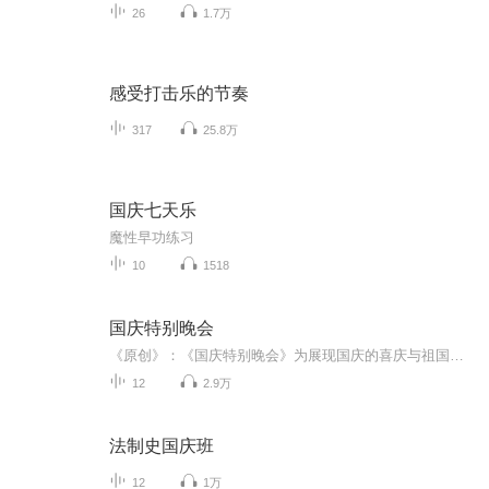
26
1.7万
感受打击乐的节奏
317
25.8万
国庆七天乐
魔性早功练习
10
1518
国庆特别晚会
《原创》：《国庆特别晚会》为展现国庆的喜庆与祖国的深情我将以具体的场景切入从清晨升旗的庄严到街头巷尾的欢庆到历史与当下的交融，用优美的笔触传递对祖国的热爱与自豪！用诗歌和情感美文形式，歌颂祖国的繁荣富强，祝人民幸福安康！
12
2.9万
法制史国庆班
12
1万