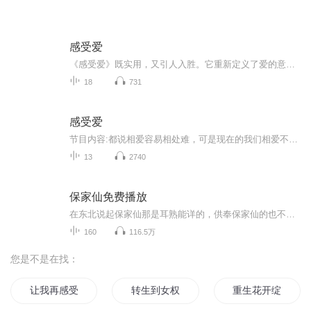
感受爱
《感受爱》既实用，又引人入胜。它重新定义了爱的意义和目的，并提供了现实的方案来帮助我们得到自己所需要的爱。珍妮·西格尔博士是拥有 40 多年从业经验的临床心理学家、关系心理学中的前沿学者。这本书，她提供了一些经过实验检验的强大工具、帮助我们...
18
731
感受爱
节目内容:都说相爱容易相处难，可是现在的我们相爱不易，相处太难。两人分开的理由五花八门，各有各的理由，也许从另外一个角度去看问题，也许两个人在一起不光有爱的能力，还需要感觉被爱的能力。希望这几个关于爱的故事能够给我们带来启发。主播介绍:作...
13
2740
保家仙免费播放
在东北说起保家仙那是耳熟能详的，供奉保家仙的也不在少数，我与保家仙的渊源要从我小时候的一次拜仙说起......
160
116.5万
您是不是在找：
让我再感受一次父爱
转生到女权世界当皇子是什么感受
重生花开绽放的季