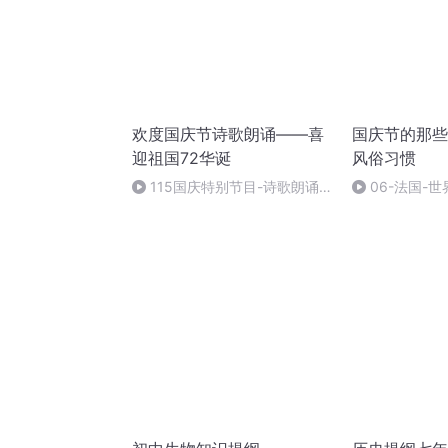
欢度国庆节诗歌朗诵——喜
国庆节的那些
迎祖国72华诞
风俗习惯
115国庆特别节目-诗歌朗诵-
06-法国-
中国梦
国庆节的那些