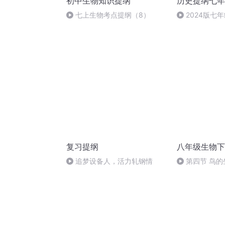
初中生物知识提纲
历史提纲七年
七上生物考点提纲（8）
2024版七
题】方法及案
复习提纲
八年级生物下
追梦设备人，活力轧钢情
第四节 鸟