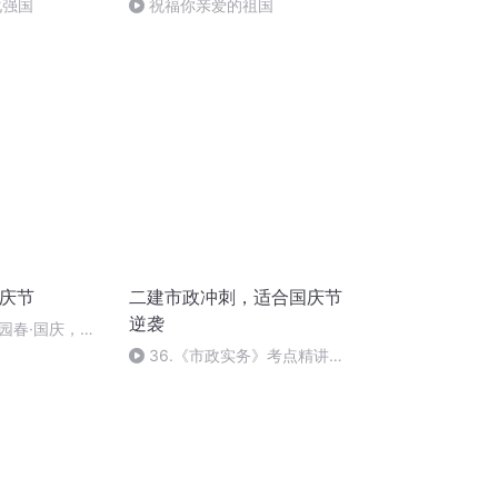
化强国
祝福你亲爱的祖国
国庆节
二建市政冲刺，适合国庆节
逆袭
园春·国庆，朗
36.《市政实务》考点精讲第
36节课_2020926212025