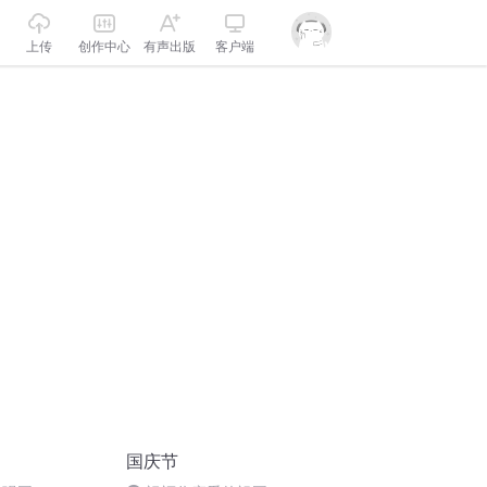
上传
创作中心
有声出版
客户端
国庆节