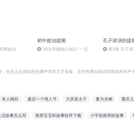
初中政治提纲
孔子讲演的提
考时事政治
36九年级核心知识 一 总
第5集 孔子
辑，包含正品授权的连播声音和文字全集，支持免费在线试听阅读和有声书
本人纲目
最后一个情人节
大庆皇太子
妻为夫纲
重庆儿
人节
武纲长存
大罗天纲
我的老妈是纲手
那年那月那时节
生活故事怎么写
推荐宝宝听故事软件下载
小宇宙推荐听故事
奇
千年情节之三生三世
事作文400
小猪跟大狼么故事听故事
边做饭边听开心故事