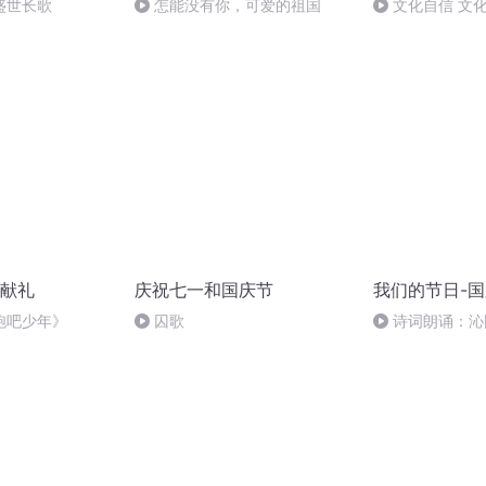
盛世长歌
怎能没有你，可爱的祖国
文化自信 文
献礼
庆祝七一和国庆节
我们的节日-
跑吧少年》
囚歌
诗词朗诵：沁
读者：张继军