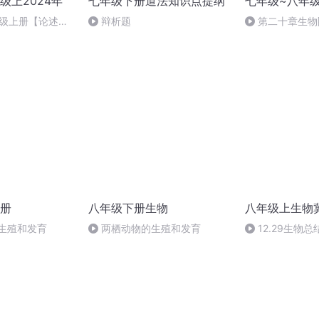
级上2024年
七年级下册道法知识点提纲
七年级~八年
年级上册【论述
辩析题
第二十章生物
例
系统~友泽圆舒
册
八年级下册生物
八年级上生物
的生殖和发育
两栖动物的生殖和发育
12.29生物总