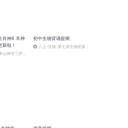
肖神8 羊神
初中生物背诵提纲
更新啦！
八上-生物-第七讲生物的多样
性及其保护
 羊山神廿三护祭
祭酒（4）