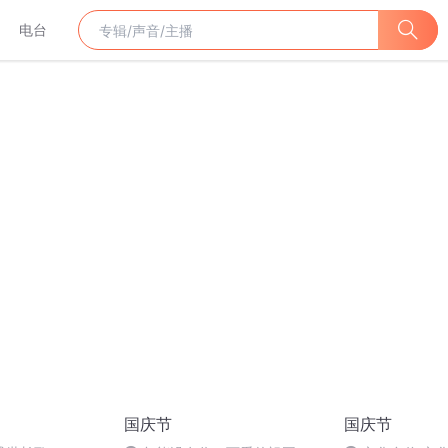
电台
国庆节
国庆节