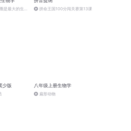
级生物学
拼音提纲
圈是最大的生态
拼命王国100分闯关赛第13课
冀少版
八年级上册生物学
结
扁形动物