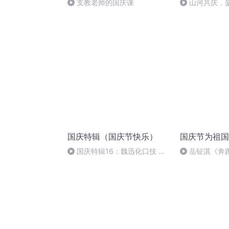
支教老师的国庆课
山河共庆，
国庆特辑（国庆节快乐）
国庆节为祖国
国庆特辑16：魏迅化口技 二
岳钲淇《奔
胡 东方红+一般唱法和原生态