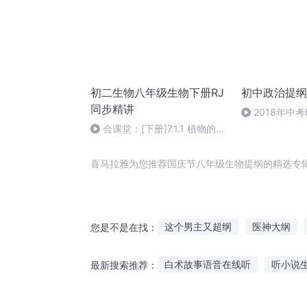
初二生物八年级生物下册RJ
初中政治提纲
同步精讲
2018年中
会课堂：[下册]7.1.1 植物的生
殖 初二生物八年级生物下册
喜马拉雅为您推荐国庆节八年级生物提纲的精选专
这个男主又超纲
医神大纲
您是不是在找：
火影之纲手是我姐
十二个情
白术故事语音在线听
听小说
最新搜索推荐：
快斗与青子的情人节
庆云传
有趣的听故事游戏
大人听的故