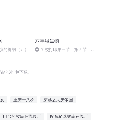
纲
六年级生物
讲演的提纲（五）
学校打印第三节，第四节，第
五节
MP3打包下载。
女
重庆十八梯
穿越之大庆帝国
超级提取
这题超纲了
听电台的故事在线收听
配音猫咪故事在线听
精彩故事大全在线听
圆圆鬼故事故事在线听