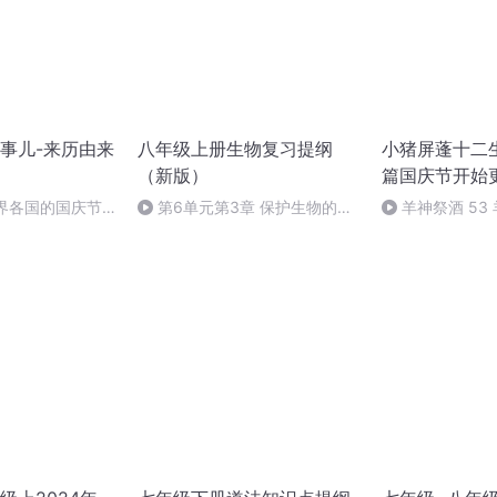
事儿-来历由来
八年级上册生物复习提纲
小猪屏蓬十二生
（新版）
篇国庆节开始
世界各国的国庆节-
第6单元第3章 保护生物的多
羊神祭酒 53
事儿
样性
坛 敬天地白泽做