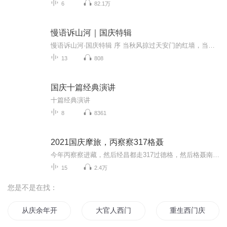
6
82.1万
慢语诉山河｜国庆特辑
慢语诉山河·国庆特辑 序 当秋风掠过天安门的红墙，当桂香漫过万里长江的碧波，我总愿慢下脚步，以声为笔，轻轻描摹这山河的模样。 不必追赶喧嚣的潮，也无需堆砌华丽的词——这一辑里，每一段朗诵都是心底的低语：是对着塞北草原的星子说“国泰”，是向着...
13
808
国庆十篇经典演讲
十篇经典演讲
8
8361
2021国庆摩旅，丙察察317格聂
今年丙察察进藏，然后经昌都走317过德格，然后格聂南线，最后沙溪古镇收尾。
15
2.4万
您是不是在找：
从庆余年开始打卡
大官人西门庆
重生西门庆