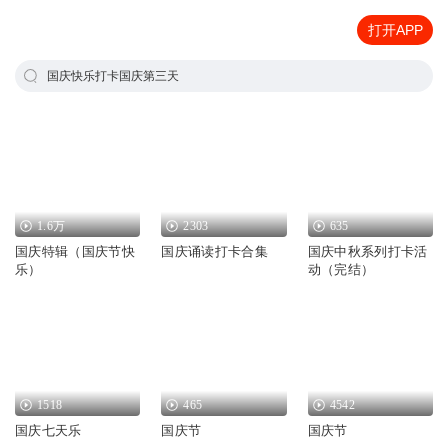
打开APP
国庆快乐打卡国庆第三天
1.6万
2303
635
国庆特辑（国庆节快
国庆诵读打卡合集
国庆中秋系列打卡活
乐）
动（完结）
1518
465
4542
国庆七天乐
国庆节
国庆节