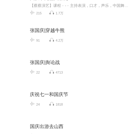
【蔡蔡演艺】课程﹣-﹣主持表演，口才，声乐，中国舞，民族舞。独特的小舞台，专业的录音棚，每一位同学都能成为优秀的小明星。独特的教学模式，轻松上课，快乐学习！知名主持人，舞蹈家，高级教师任职授课！江南总校：河沟街42号三楼 18545856430江北分校...
215
1.7万
张国庆|穿越牛熊
91
4.2万
张国庆|舆论战
22
4713
庆祝七一和国庆节
24
1818
国庆出游去山西