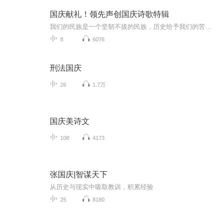
国庆献礼！领先声创国庆诗歌特辑
我们的民族是一个坚韧不拔的民族，历史给予我们的苦难都变成了闪着金光的勋章！我们的国家是一个龙腾虎跃的国家，那条巨龙正以不可阻挡之势崛起于神奇的东方！------------------------------------------------值此祖国70周年华诞之际，领先声创以诗歌向祖国献礼！用我们的声音、用我们的热血、用我们的灵魂诵读经典爱国篇章，歌颂我们的祖国！永远繁荣富强！
8
6076
刑法国庆
26
1.7万
国庆美诗文
108
4173
张国庆|智谋天下
从历史与现实中吸取教训，积累经验
25
8180