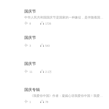
国庆节
中华人民共和国国庆节是国家的一种象征，是伴随着国家的出现而出现的。让我们用诗歌朗诵歌颂祖国的繁荣富强，国泰民安。
8
1726
国庆节
3
543
国庆节
11
2.1万
国庆专辑
《我爱你中国》作者：凝嫣心语我爱你中国！我爱你春天蓬勃的秧苗；我爱你秋日金黄的硕果。我爱你中国！我爱你青松气质，我爱你红梅品格！我爱你家乡的甜蔗好像乳汁滋润着我的心窝。我爱你中国，我要把最美的歌儿献给你，我的母亲我的祖国。我爱你中国，我爱...
1
78