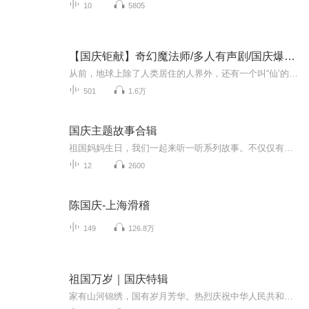
10
5805
【国庆钜献】奇幻魔法师/多人有声剧/国庆爆更七天乐
从前，地球上除了人类居住的人界外，还有一个叫“仙’的种族，居住在一个叫'地海”的异世界--也就是所谓的仙界。海内有三岛，上岛蓬菜，居神仙，中岛美蓉，居天仙，下岛源，居地仙。三岛中央，是考较群仙功力的场所--紫府。仙族族人考核升级，可以由地仙升...
501
1.6万
国庆主题故事合辑
祖国妈妈生日，我们一起来听一听系列故事。不仅仅有《我的祖国》，还有红军故事，也有关于战争的故事，让大家体会到和平年代的不易。
12
2600
陈国庆-上海滑稽
149
126.8万
祖国万岁｜国庆特辑
家有山河锦绣，国有岁月芳华。热烈庆祝中华人民共和国成立73周年！