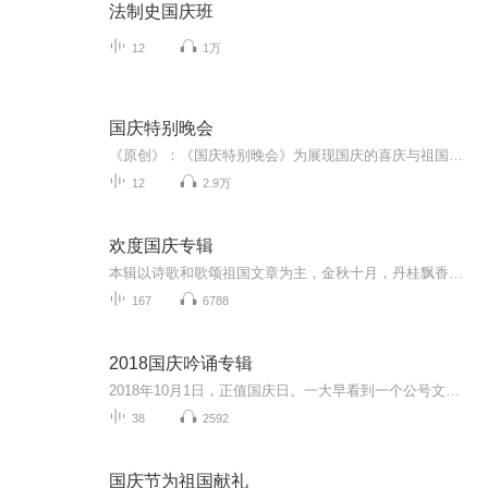
法制史国庆班
12
1万
国庆特别晚会
《原创》：《国庆特别晚会》为展现国庆的喜庆与祖国的深情我将以具体的场景切入从清晨升旗的庄严到街头巷尾的欢庆到历史与当下的交融，用优美的笔触传递对祖国的热爱与自豪！用诗歌和情感美文形式，歌颂祖国的繁荣富强，祝人民幸福安康！
12
2.9万
欢度国庆专辑
本辑以诗歌和歌颂祖国文章为主，金秋十月，丹桂飘香，在这个充满丰收喜悦的季节里，我们满怀激动和自豪，迎来了中华人民共和国76周年华诞。这不仅是一个庄重的纪念日，更是全体中华儿女共同欢庆的盛大的节日，承载着深厚的民族情感和历史意义.
167
6788
2018国庆吟诵专辑
2018年10月1日，正值国庆日。一大早看到一个公号文章，正是文天祥的《己卯十月一日至燕越五日罹狴犴有感而赋》。当然，彼十一非当今的十一。不过数字的巧合还是让人感触，今天拿来读一读，体味一番历史英杰的民族情怀，恰也当时。 根据诗题来看，这组诗是写于十月一日至十月五日之间，是文天祥被俘之后所作，这些诗作不仅有凛凛正气，更也能看的到他百端交集的复杂情感。另一首于右任先生的《望大陆》，微信公号有称《望乡》，一句“山之上国之殇”荡气回肠，一并兴起拿来读了一读。仓促间多有瑕疵...
38
2592
国庆节为祖国献礼