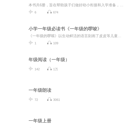
本书共6册，旨在帮助孩子们做好幼小衔接和入学准备，快速适应小学生活。每册书一个主题，帮助孩子掌握6种重要能力，如怎样做好入学准备，快速适应新学校；怎样有礼貌地和老师打招呼、建立温馨有爱的师生关系；如何一步步克服害羞，变身课堂发言小达人；培...
6
674
小学一年级必读书《一年级的啰唆》
《一年级的啰嗦》以生动鲜活的语言刻画了皮皮等儿童形象，表现了他们蓬勃向上、懵懂单纯又啼笑皆非的行为举止，反映了这个年龄段儿童特有的毛茸茸的、憨态可掬的精神样貌，及在家庭、学校教育引导下实现的精神成长。
1
109
年级阅读（一年级）
142
1万
一年级朗读
72
3061
一年级上册