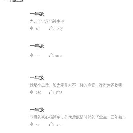
一年级上册
一年级
为儿子记录精神生活
83
1.4万
一年级
70
9864
一年级
我是小主播、给大家带来不一样的声音，谢谢大家收听
280
4726
一年级
节目的初心很简单，作为后疫情时代的毕业生，三年被迫消失的大学时光，步入社会的第一年就迎来裁员潮，我们被这场时代洪流席卷而去，慌忙的、踉跄着迈出第一步。恍然发现：我们如此平凡，又如此不平凡。所以，突发奇想，想要录制一档播客节目，记录下一同...
41
1240