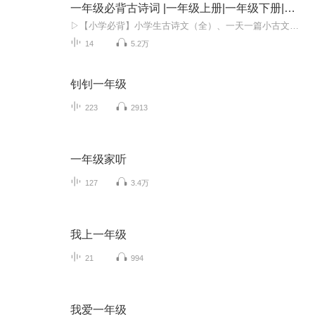
一年级必背古诗词 |一年级上册|一年级下册|古诗文
▷【小学必背】小学生古诗文（全）、一天一篇小古文（365篇）、小学生文言文（小古文100篇）、唐诗300首▷【初中小四门】生物、地理、道法、历史▷【初中古诗文】中考古诗文60篇、初中古诗文138篇（上册+下册)▷【高中必背】高中古诗文72篇、古文观止100篇...
14
5.2万
钊钊一年级
223
2913
一年级家听
127
3.4万
我上一年级
21
994
我爱一年级