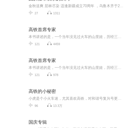
金秋送爽 层林尽染 适逢新疆成立70周年 ，乌鲁木齐于2025年9月23日迎来党中央和习大大带领的慰问团。新疆各族群众欢欣鼓舞，热烈欢迎。
27
1311
高铁首席专家
本书讲述的是，一个当年没见过火车的山里娃，历经三十余载奋斗，成长为中国高铁设计师的故事。八十年代，主人公武文杰从山村考入交通大学，学习铁路装备制造，毕业后供职于铁路工厂，凭着对事业的执着追求，借助中国铁路大发展契机，经历艰辛磨难，逐步成长为高铁行业技术领军人物，为中国高铁事业发展做出了重要贡...
121
4459
高铁首席专家
本书讲述的是，一个当年没见过火车的山里娃，历经三十余载奋斗，成长为中国高铁设计师的故事。八十年代，主人公武文杰从山村考入交通大学，学习铁路装备制造，毕业后供职于铁路工厂，凭着对事业的执着追求，借助中国铁路大发展契机，经历艰辛磨难，逐步成...
121
978
高铁的小秘密
小虎是个小火车迷，尤其喜欢高铁，对和谐号复兴号更是着迷，那我们就跟着小虎坐高铁，给我们揭秘了不起的中国高铁吧！
96
13.3万
国庆专辑