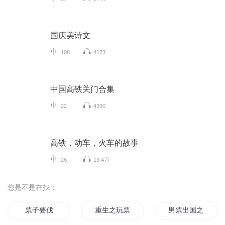
国庆美诗文
108
4173
中国高铁关门合集
22
4330
高铁，动车，火车的故事
26
13.4万
您是不是在找：
票子要伐
重生之玩票人生
男票出国之后