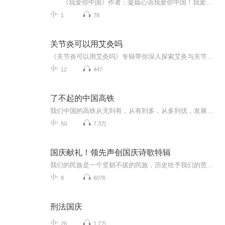
《我爱你中国》作者：凝嫣心语我爱你中国！我爱你春天蓬勃的秧苗；我爱你秋日金黄的硕果。我爱你中国！我爱你青松气质，我爱你红梅品格！我爱你家乡的甜蔗好像乳汁滋润着我的心窝。我爱你中国，我要把最美的歌儿献给你，我的母亲我的祖国。我爱你中国，我爱...
1
78
关节炎可以用艾灸吗
《关节炎可以用艾灸吗》专辑带你深入探索艾灸与关节炎的奥秘！11个音频，10个免费内容，围绕关节炎与艾灸，从不同角度为你解答。还有1个付费音频，深度解析关节炎与艾灸的内在联系，让你全面了解艾灸在关节炎治疗中的作用。快来一起探索中医艾灸的神奇魅力...
12
447
了不起的中国高铁
我们中国的高铁从无到有，从有到多，从多到优，发展迅速一起来看一看我们中国的高铁到底是什么样的吧。
50
7.3万
国庆献礼！领先声创国庆诗歌特辑
我们的民族是一个坚韧不拔的民族，历史给予我们的苦难都变成了闪着金光的勋章！我们的国家是一个龙腾虎跃的国家，那条巨龙正以不可阻挡之势崛起于神奇的东方！------------------------------------------------值此祖国70周年华诞之际，领先声创以诗歌向祖国献礼！用我们的声音、用我们的热血、用我们的灵魂诵读经典爱国篇章，歌颂我们的祖国！永远繁荣富强！
8
6076
刑法国庆
26
1.7万