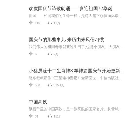
欢度国庆节诗歌朗诵——喜迎祖国72华诞
祖国——如同我们的生命一样，是诗人笔下永恒而温暖的主题。在祖国72周年华诞来临之际，特创建这个诗歌朗诵专辑，诵读经典爱国篇章，和大家一起歌颂祖国，向国庆的献礼！祝愿伟大的祖国繁荣富强，祝愿大家国庆节快乐，度过平安快乐的黄金周假期！
116
11万
国庆节的那些事儿-来历由来风俗习惯
我们伟大的祖国母亲就要过生日了,也是小朋友、大朋友们最喜欢的“国庆小长假”或说“黄金周”还有说”国庆7天乐”的，说法真是不一而足。那么“国庆节”是怎么来的？自古以来国庆节怎么庆贺？新中国国庆节的来历，以及新中国国庆节的庆贺方式又有哪些呢？ ...
6
2万
小猪屏蓬十二生肖神8 羊神篇国庆节开始更新啦！
晓东叔叔新作《三星堆神游记》全新面世！中信出版社出版！京东当当淘宝均有售！点蓝色字收听——《小猪屏蓬爆笑日记2024》《小猪屏蓬爆笑日记2》《小猪屏蓬爆笑日记1》让你笑得喘不上气！《我进故宫当富翁——小猪屏蓬故宫财商笔记》教你成为大富翁！《小...
550
315.1万
中国高铁
纵横千里的中国高铁，是一张亮眼的国家名片。从雪域高原到滨海都市，复兴号飞驰穿梭，凭借自主研发的核心技术、密织四通八达的路网，大幅压缩时空距离，不仅便利了亿万百姓出行，更拉动沿线经济发展，见证着大国基建稳步腾飞。
31
1117