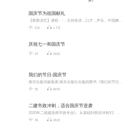
乐）
国庆节为祖国献礼
【蔡蔡演艺】课程﹣-﹣主持表演，口才，声乐，中国舞，民族舞。独特的小舞台，专业的录音棚，每一位同学都能成为优秀的小明星。独特的教学模式，轻松上课，快乐学习！知名主持人，舞蹈家，高级教师任职授课！江南总校：河沟街42号三楼 18545856430江北分校...
215
1.7万
庆祝七一和国庆节
24
1818
我们的节日-国庆节
南京出版传媒集团·南京出版社出版的图书《我们的节日》通过对中国节日文化和节日意义进行深度的挖掘，面向青少年群体构建独具特色的栏目内容，以此丰富春节、元宵节、清明节、端午节、七夕节、中秋节、重阳节等传统节日；六一节、教师节、国庆节等新兴节日的文化内涵和表现形式。促进青少年形成新的节日习俗，提升节日仪式感、认同感。音频作品由金陵朗读者联盟志愿者朗诵，南京音像出版社、金陵图书馆联合制作。
35
8076
二建市政冲刺，适合国庆节逆袭
2020年二级建造师市政专业1、从基础到密训冲刺V2、从精华课程到超压密押V3、0基础同步更新v4、持续更新到2020年考试V5、只要你跟着学让你一次稳拿证V6、渠道超压压题，超压三页纸等独家绝密压题!
36
2619