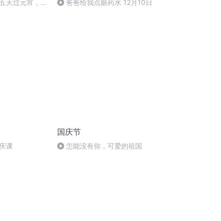
五天过元宵，看
爸爸给我点眼药水 12月10日
灯会 No.90
国庆节
庆课
怎能没有你，可爱的祖国