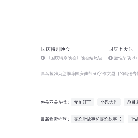
国庆特别晚会
国庆七天乐
《国庆特别晚会》晚会结尾语
魔性早功 da
喜马拉雅为您推荐国庆佳节50字作文题目的精选专
无题好了
小题大作
题目
您是不是在找：
穿越之大庆帝国
从假的超能
喜欢听故事和喜欢故事书
听
最新搜索推荐：
一人有庆
北纬50度
最佳
漫画故事在线听免费
灵异故