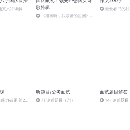
八字国庆直播
国庆献礼！领先声创国庆诗
作文200字
歌特辑
、地支六冲详解
最爱看书的我
《祖国啊，我亲爱的祖国》温
婉
课
听题目/公考面试
面试题目解答
综合能力破题 第212
71.论述题目（71）
141.论述题目