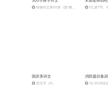
300字限字作文
木易老师四柱
状物作文第50章《脱“棉
07_第7节
衣”的“闹闹”》
国庆美诗文
消防题目集训
想北平（6）
16 2026
—229题