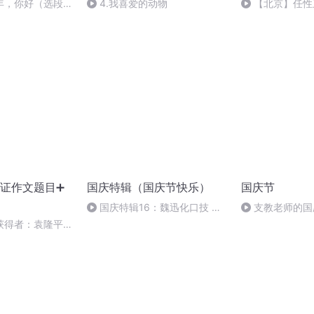
年，你好（选段）
4.我喜爱的动物
【北京】任性
最有逼格的高科技
证作文题目➕
国庆特辑（国庆节快乐）
国庆节
国庆特辑16：魏迅化口技 二
支教老师的国
胡 东方红+一般唱法和原生态
获得者：袁隆平、