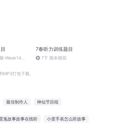
题目
7春听力训练题目
-Week14
7下 期末模拟
书MP3打包下载。
最佳制作人
神仙节目组
人生是篇命题作文
50号公路
震鬼故事故事在线听
小度手表怎么听故事
听故事的素材图片高清