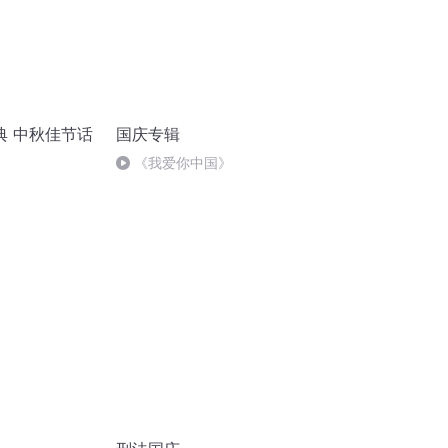
典 中秋佳节话
国庆专辑
《我爱你中国》