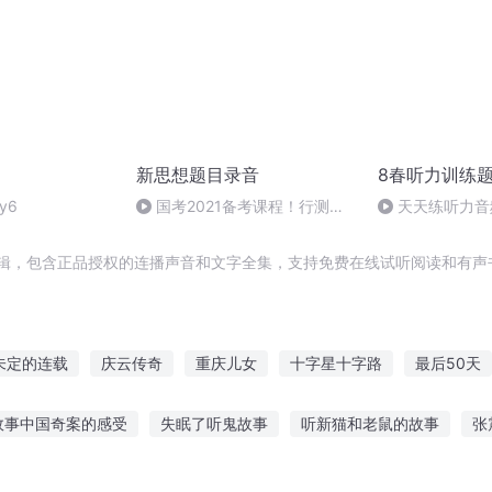
新思想题目录音
8春听力训练
y6
国考2021备考课程！行测知
天天练听力音频
识系统化讲解（一）
Day2
辑，包含正品授权的连播声音和文字全集，支持免费在线试听阅读和有声
未定的连载
庆云传奇
重庆儿女
十字星十字路
最后50天
力节目开始
从相亲节目开始的娱乐圈
作死的节奏
大庆皇太子
故事中国奇案的感受
失眠了听鬼故事
听新猫和老鼠的故事
张
炒作女王
穿越HP的50种可能
事民间怪谈在哪听
听鬼畜的栗子讲故事
宝宝躺着听故事玩具图片