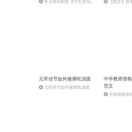
冬天寒风刺骨 大巴扎好似温
【散文】新
暖的春天
汪国真
元宵佳节如何健康吃汤圆
中学教师资格
范文
元宵佳节如何健康吃汤圆
共和国勋章
屠哟哟、于敏