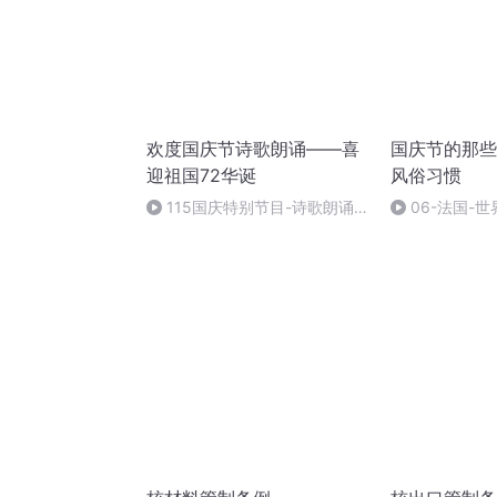
欢度国庆节诗歌朗诵——喜
国庆节的那些
迎祖国72华诞
风俗习惯
115国庆特别节目-诗歌朗诵-
06-法国-
中国梦
国庆节的那些