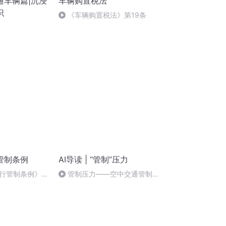
通车辆篇|沉浸
车辆购置税法
识
《车辆购置税法》第19条
管制条例
AI导读 | “管制”压力
行管制条例》第
管制压力——空中交通管制员
积极工作和快乐生活之道4