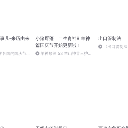
事儿-来历由来
小猪屏蓬十二生肖神8 羊神
出口管制法
篇国庆节开始更新啦！
《出口管制法
世界各国的国庆节-
羊神祭酒 53 羊山神廿三护祭
事儿
坛 敬天地白泽做祭酒（4）