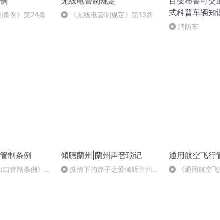
例
无线电管制规定
百变布鲁可交
式科普车辆知
制条例》第24条
《无线电管制规定》第13条
消防车
管制条例
傾聴蘭州|蘭州声音琐记
通用航空飞行
出口管制条例》第
疫情下的赤子之爱倾听兰州线
《通用航空飞
上朗诵会（一）
45条