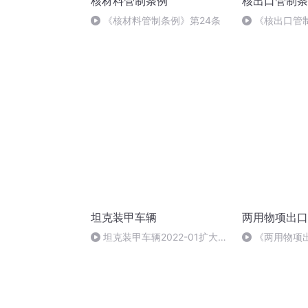
核材料管制条例
核出口管制条
《核材料管制条例》第24条
《核出口管
坦克装甲车辆
两用物项出口
坦克装甲车辆2022-01扩大地
《两用物项
缘影响力的有效手段：简析世界
50条
二手装甲车辆市场1