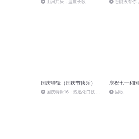
山河共庆，盛世长歌
怎能没有你
国庆特辑（国庆节快乐）
庆祝七一和国
国庆特辑16：魏迅化口技 二
囚歌
胡 东方红+一般唱法和原生态