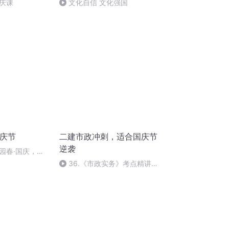
庆课
文化自信 文化强国
国庆节
二建市政冲刺，适合国庆节
逆袭
园春·国庆，朗
36.《市政实务》考点精讲第
36节课_2020926212025