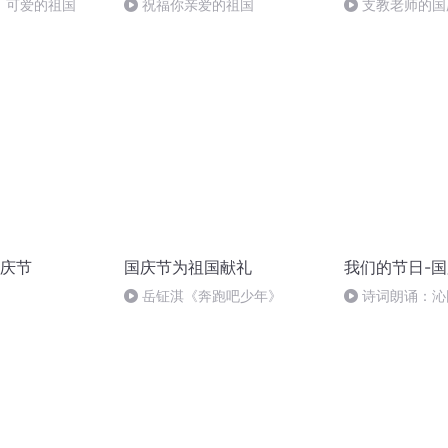
，可爱的祖国
祝福你亲爱的祖国
支教老师的国
庆节
国庆节为祖国献礼
我们的节日-
岳钲淇《奔跑吧少年》
诗词朗诵：沁
读者：张继军