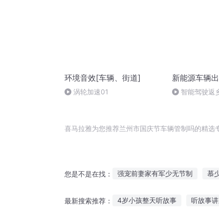
环境音效[车辆、街道]
新能源车辆出
涡轮加速01
智能驾驶返
途不费腿，全
喜马拉雅为您推荐兰州市国庆节车辆管制吗的精选
强宠前妻家有军少无节制
慕
您是不是在找：
地府城管在都市
重庆儿女
4岁小孩整天听故事
听故事讲
最新搜索推荐：
娇妻太可口首长请节制
开辆