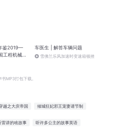
鉴2019—
车医生 | 解答车辆问题
中国工程机械工
雪佛兰乐风加速时变速箱顿挫
辆分会，中国
鉴编辑委员会
书MP3打包下载。
穿越之大庆帝国
倾城狂妃邪王宠妻请节制
制
一人有庆
总裁宠妻请节制
听雷讲的啥故事
听许多公主的故事英语
奇