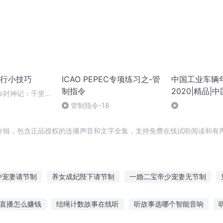
行小技巧
ICAO PEPEC专项练习之-管
中国工业车辆年
制指令
2020|精品|
乡封神记：千里归
业协会工业车
村排面直接拉满
管制指令-18
工业车辆年
编|当代文学
专辑，包含正品授权的连播声音和文字全集，支持免费在线试听阅读和有声
少宠妻请节制
养女成妃陛下请节制
一婚二宝帝少宠妻无节制
娇妻在上霸道老公请节制
管天管地
都市车手
恶魔老公请节
直播怎么赚钱
结绳计数故事在线听
听故事选哪个智能音响
火车去三国
大庆皇太子
开局一辆基地车
一辆鬼车
庆云传