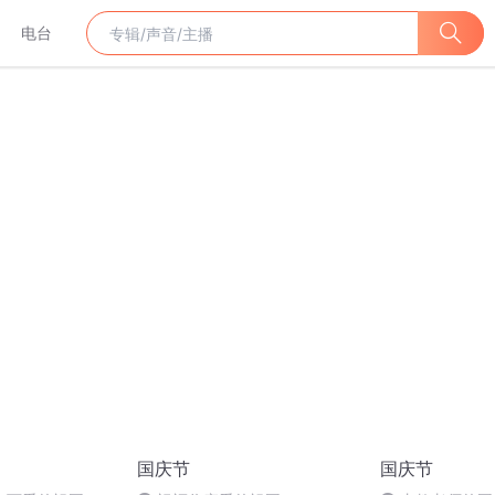
电台
国庆节
国庆节