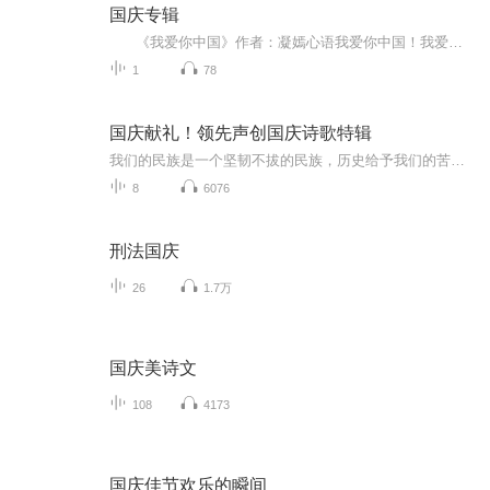
国庆专辑
《我爱你中国》作者：凝嫣心语我爱你中国！我爱你春天蓬勃的秧苗；我爱你秋日金黄的硕果。我爱你中国！我爱你青松气质，我爱你红梅品格！我爱你家乡的甜蔗好像乳汁滋润着我的心窝。我爱你中国，我要把最美的歌儿献给你，我的母亲我的祖国。我爱你中国，我爱...
1
78
国庆献礼！领先声创国庆诗歌特辑
我们的民族是一个坚韧不拔的民族，历史给予我们的苦难都变成了闪着金光的勋章！我们的国家是一个龙腾虎跃的国家，那条巨龙正以不可阻挡之势崛起于神奇的东方！------------------------------------------------值此祖国70周年华诞之际，领先声创以诗歌向祖国献礼！用我们的声音、用我们的热血、用我们的灵魂诵读经典爱国篇章，歌颂我们的祖国！永远繁荣富强！
8
6076
刑法国庆
26
1.7万
国庆美诗文
108
4173
国庆佳节欢乐的瞬间