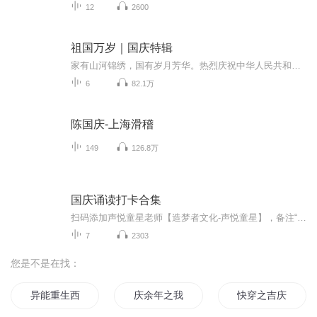
12
2600
祖国万岁｜国庆特辑
家有山河锦绣，国有岁月芳华。热烈庆祝中华人民共和国成立73周年！
6
82.1万
陈国庆-上海滑稽
149
126.8万
国庆诵读打卡合集
扫码添加声悦童星老师【造梦者文化-声悦童星】，备注“诵读打卡”报名，已添加好友的，直接发送“诵读打卡”报名，报名成功后进入社群。
7
2303
您是不是在找：
异能重生西门庆
庆余年之我叫王启年
快穿之吉庆有余