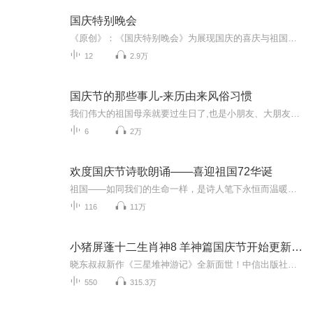
国庆特别晚会
《原创》：《国庆特别晚会》为展现国庆的喜庆与祖国的深情我将以具体的场景切入从清晨升旗的庄严到街头巷尾的欢庆到历史与当下的交融，用优美的笔触传递对祖国的热爱与自豪！用诗歌和情感美文形式，歌颂祖国的繁荣富强，祝人民幸福安康！
12
2.9万
国庆节的那些事儿-来历由来风俗习惯
我们伟大的祖国母亲就要过生日了,也是小朋友、大朋友们最喜欢的“国庆小长假”或说“黄金周”还有说”国庆7天乐”的，说法真是不一而足。那么“国庆节”是怎么来的？自古以来国庆节怎么庆贺？新中国国庆节的来历，以及新中国国庆节的庆贺方式又有哪些呢？ ...
6
2万
欢度国庆节诗歌朗诵——喜迎祖国72华诞
祖国——如同我们的生命一样，是诗人笔下永恒而温暖的主题。在祖国72周年华诞来临之际，特创建这个诗歌朗诵专辑，诵读经典爱国篇章，和大家一起歌颂祖国，向国庆的献礼！祝愿伟大的祖国繁荣富强，祝愿大家国庆节快乐，度过平安快乐的黄金周假期！
116
11万
小猪屏蓬十二生肖神8 羊神篇国庆节开始更新啦！
晓东叔叔新作《三星堆神游记》全新面世！中信出版社出版！京东当当淘宝均有售！点蓝色字收听——《小猪屏蓬爆笑日记2024》《小猪屏蓬爆笑日记2》《小猪屏蓬爆笑日记1》让你笑得喘不上气！《我进故宫当富翁——小猪屏蓬故宫财商笔记》教你成为大富翁！《小...
550
315.3万