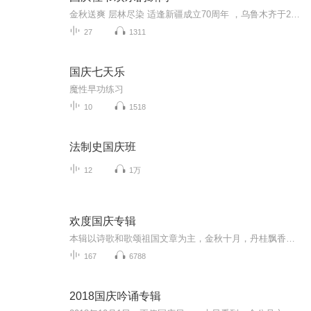
金秋送爽 层林尽染 适逢新疆成立70周年 ，乌鲁木齐于2025年9月23日迎来党中央和习大大带领的慰问团。新疆各族群众欢欣鼓舞，热烈欢迎。
27
1311
国庆七天乐
魔性早功练习
10
1518
法制史国庆班
12
1万
欢度国庆专辑
本辑以诗歌和歌颂祖国文章为主，金秋十月，丹桂飘香，在这个充满丰收喜悦的季节里，我们满怀激动和自豪，迎来了中华人民共和国76周年华诞。这不仅是一个庄重的纪念日，更是全体中华儿女共同欢庆的盛大的节日，承载着深厚的民族情感和历史意义.
167
6788
2018国庆吟诵专辑