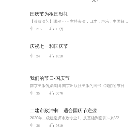
乐）
国庆节为祖国献礼
【蔡蔡演艺】课程﹣-﹣主持表演，口才，声乐，中国舞，民族舞。独特的小舞台，专业的录音棚，每一位同学都能成为优秀的小明星。独特的教学模式，轻松上课，快乐学习！知名主持人，舞蹈家，高级教师任职授课！江南总校：河沟街42号三楼 18545856430江北分校...
215
1.7万
庆祝七一和国庆节
24
1818
我们的节日-国庆节
南京出版传媒集团·南京出版社出版的图书《我们的节日》通过对中国节日文化和节日意义进行深度的挖掘，面向青少年群体构建独具特色的栏目内容，以此丰富春节、元宵节、清明节、端午节、七夕节、中秋节、重阳节等传统节日；六一节、教师节、国庆节等新兴节日的文化内涵和表现形式。促进青少年形成新的节日习俗，提升节日仪式感、认同感。音频作品由金陵朗读者联盟志愿者朗诵，南京音像出版社、金陵图书馆联合制作。
35
8076
二建市政冲刺，适合国庆节逆袭
2020年二级建造师市政专业1、从基础到密训冲刺V2、从精华课程到超压密押V3、0基础同步更新v4、持续更新到2020年考试V5、只要你跟着学让你一次稳拿证V6、渠道超压压题，超压三页纸等独家绝密压题!
36
2619