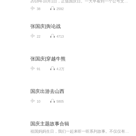
2018年10月1日，正值国庆日。一大早看到一个公号文章，正是文天祥的《己卯十月一日至燕越五日罹狴犴有感而赋》。当然，彼十一非当今的十一。不过数字的巧合还是让人感触，今天拿来读一读，体味一番历史英杰的民族情怀，恰也当时。 根据诗题来看，这组诗是写于十月一日至十月五日之间，是文天祥被俘之后所作，这些诗作不仅有凛凛正气，更也能看的到他百端交集的复杂情感。另一首于右任先生的《望大陆》，微信公号有称《望乡》，一句“山之上国之殇”荡气回肠，一并兴起拿来读了一读。仓促间多有瑕疵...
38
2592
张国庆|舆论战
22
4713
张国庆|穿越牛熊
91
4.2万
国庆出游去山西
10
5805
国庆主题故事合辑
祖国妈妈生日，我们一起来听一听系列故事。不仅仅有《我的祖国》，还有红军故事，也有关于战争的故事，让大家体会到和平年代的不易。