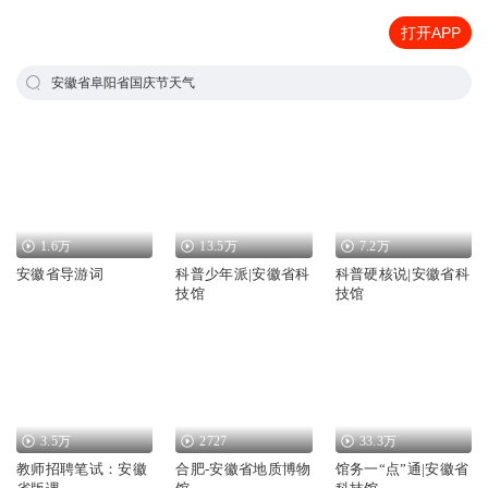
打开APP
安徽省阜阳省国庆节天气
1.6万
13.5万
7.2万
安徽省导游词
科普少年派|安徽省科
科普硬核说|安徽省科
技馆
技馆
3.5万
2727
33.3万
教师招聘笔试：安徽
合肥-安徽省地质博物
馆务一“点”通|安徽省