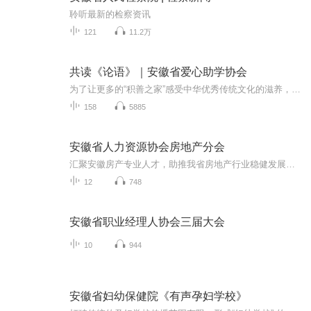
聆听最新的检察资讯
121
11.2万
共读《论语》｜安徽省爱心助学协会
为了让更多的“积善之家”感受中华优秀传统文化的滋养，安徽省爱心助学协会&张其成安徽典读会联合合肥市女企业家协会、安徽省中医药文化研究会、安徽省文化和旅游产业促进会艺术培训工作委员会、安徽省周易研究会、中国科大EMBA女子菁英俱乐部邀请您，开启...
158
5885
安徽省人力资源协会房地产分会
汇聚安徽房产专业人才，助推我省房地产行业稳健发展。8月18日下午，安徽省人力资源经理人协会房地产经理人专业委员会成立大会暨第一次会员大会在合肥祥源控股集团总部大楼盛大召开。安徽省人力资源经理人协会领导、房地产行业大咖、安徽各大房企人力资源代表和新闻媒体代表等150余人共同见证专业委员会揭牌。 建设房地产专业人才库专业委员会应时而生安徽省人力资源经理人协会房地产经理人专业委员会（简称专业委员会）是经安徽省民政厅备案，由省内从事房地产行业人力资源服务、管理和开发等工作有关...
12
748
安徽省职业经理人协会三届大会
10
944
安徽省妇幼保健院《有声孕妇学校》