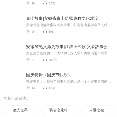
29
5.5万
青山故事|安徽省青山监狱廉政文化建设
安徽省青山监狱廉政有声故事，打造青山监狱自己的特色有声廉政文化建设，传播青山监狱廉政文化。
24
808
安徽省见义勇为故事|江淮正气歌 义者故事会
为全面贯彻党的二十大精神，深入学习贯彻习近平总书记关于见义勇为事业的重要指示精神，进一步弘扬中华传统美德，营造见义勇为社会氛围，建设人人有责、人人尽责、人人享有的社会治理共同体，推进全省见义勇为工作高质量发展，安徽省见义勇为基金会与喜马...
81
40.6万
国庆特辑（国庆节快乐）
在评书界，小魏有个朋友叫刘鹏，是一个为评书努力的小伙子。在2021年国庆期间，他想弄个特辑，便烦劳我给他录个爱国题材的评书小段儿。这种事情，不是特殊情况，小魏一般不会拒绝，也就给其录了一个《鲁迅踢鬼》，等他传完，我再传到我的专辑里。另外，小...
14
1.6万
您是不是在找：
徽光世界
骑省之龙吟
末世之徽