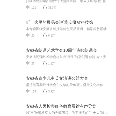
打破传统的孕妇学校传播范围有限，形成“妇幼学校” 的系列有声课程。传播备孕助孕、孕妈必听：科学坐月子类、产后修复类结合等妇幼现有的理念，打造安徽省妇幼的专属有声课程。安徽省妇幼保健院孕妇学校校长 刘娟主任课程如下：第一期：安徽省妇幼保健院...
121
31.3万
听！这里的展品会说话|安徽省科技馆
本专辑围绕安徽省科技馆特色展品展项、精彩科教活动及丰富科普资源进行音频讲解，揭秘其背后的故事。让你通过声音，打破时空限制，深入探索科学奥秘，开启一场别开生面的科普之旅。
20
8.1万
安徽省朗诵艺术学会10周年诗歌朗诵会
安徽省朗诵艺术学会将举办“庆生“诗歌朗诵会简 介：安徽省朗诵艺术学会是经过长期酝酿、筹备，并经省民政部门批准，于2010年7月24日成立的。学会发起人杨屹、许北雄、王大明、魏民、姜立安（安妮）、孙海珍、王秀琴、姜世平等分别为省文联原负责人、省语...
26
1.1万
安徽省青少儿中英文演讲公益大赛
坚持培育和践行社会主义核心价值观，坚持文化自信，适应教育与人才全球竞争力的未来，培养担当民族复兴大任的时代新人，安徽广播电视台、安徽省爱心助学协会、安徽省演讲学会联合举办“让世界聆听安徽声音——2018安徽省青少儿中英文演讲公益大赛”。值中华人民共和国建国70周年国庆之际，举国欢庆，共襄盛世，安徽广播电视台联合2018中国（合肥）少儿教育产业博览会特打造安徽省首届国庆亲子嘉年华，让孩子们用舞台展现成长的快乐、用童心激荡未来的梦想，10月4日，相约合肥滨湖国际会展中心举行...
159
3.9万
安徽省人民检察红色教育展馆有声导览
以“声”传递检察人的光辉历程，为迎接党的“二十大”献礼