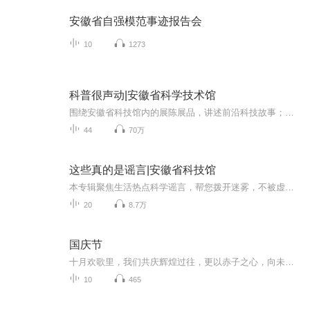
安徽省自强模范事迹报告会
10
1273
科普很声动|安徽省科学技术馆
围绕安徽省科技馆内的展陈展品，讲述前沿科技故事；回应社会热点、澄清科学谣言、普及应急科普知识。
44
70万
这些真的是谣言|安徽省科技馆
本专辑聚焦生活热点科学谣言，帮您拨开迷雾，不被虚假信息误导。同时，传播应急科普知识，在关键时刻为您提供实用指引。让科学的阳光照亮生活，远离谣言困扰！
20
8.7万
国庆节
十月欢歌里，我们共庆辉煌过往，更以赤子之心，向未来书写滚烫的誓言——这盛世，值得我们以热爱相拥。
10
465