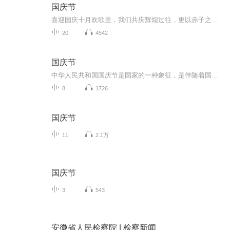
国庆节
喜迎国庆十月欢歌里，我们共庆辉煌过往，更以赤子之心，向未来书写滚烫的誓言——这盛世，值得我们以热爱相拥。
20
4542
国庆节
中华人民共和国国庆节是国家的一种象征，是伴随着国家的出现而出现的。让我们用诗歌朗诵歌颂祖国的繁荣富强，国泰民安。
8
1726
国庆节
11
2.1万
国庆节
3
543
安徽省人民检察院 | 检察新闻