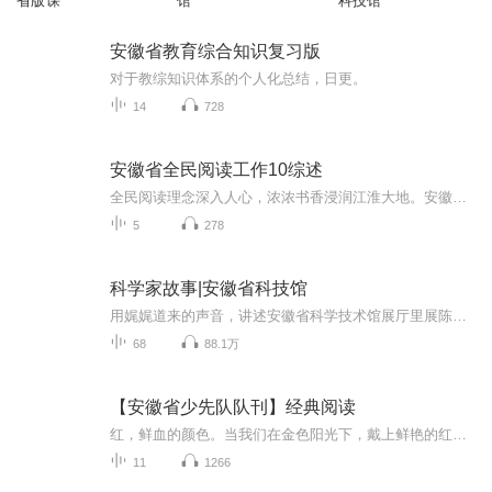
省版课
馆
科技馆
安徽省教育综合知识复习版
对于教综知识体系的个人化总结，日更。
14
728
安徽省全民阅读工作10综述
全民阅读理念深入人心，浓浓书香浸润江淮大地。安徽省全民阅读工作以习近平新时代中国特色社会主义思想为指导，以“倡导全民阅读，建设书香安徽”为主题，以重要机制建设、重大活动开展、重点群体阅读为抓手，以建立全民阅读推广服务体系为保障，突出重要...
5
278
科学家故事|安徽省科技馆
用娓娓道来的声音，讲述安徽省科学技术馆展厅里展陈的科学家故事，展现他们探索科学真理、勇攀科学高峰的精神和追求科教兴国、科学强国的爱国情怀。
68
88.1万
【安徽省少先队队刊】经典阅读
红，鲜血的颜色。当我们在金色阳光下，戴上鲜艳的红领巾，可曾知晓，它的重量？100多年前的江西安源，因丰富的煤炭资源，成为帝国主义榨取我之劳动人民血汗的据点。有很多矿工打小就跟着父辈下井做童工，小小年纪就像牛马一样劳动，饱受压迫和苦难。伟大的...
11
1266