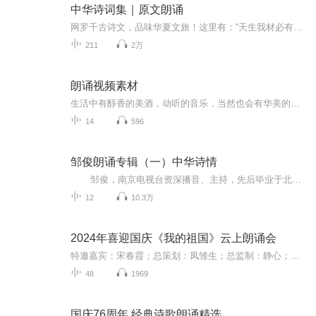
中华诗词集｜原文朗诵
网罗千古诗文，品味华夏文旅！这里有：“天生我材必有用，千金散尽还复来”的李白。有：“畅想：致君尧舜上，但使风俗淳。却是：无边落木萧萧下，不尽长江滚滚来”的杜甫。有：“明月几时有，把酒问青天。不知天上宫阙，今夕是何年”的苏东坡。有：“衣带...
211
2万
朗诵视频素材
生活中有醇香的美酒，动听的音乐，当然也会有华美的词章与抒情的诗篇。假如，你也喜欢尝试着去诵读它们，那么相信你一定能从中吸取到生命的力量。
14
596
邹俊朗诵专辑（一）中华诗情
邹俊，南京电视台资深播音、主持，先后毕业于北京广播学院播音专业、南京师范大学新闻学专业。现为南京诗词学会常务副会长、朗诵家。著作《朗诵艺术通论》，中国广播影视出版社出版发行。作者长期从事朗诵艺术的研究、创作，代表作品《天地雨花...
12
10.3万
2024年喜迎国庆《我的祖国》云上朗诵会
特邀嘉宾：宋春霞；总策划：凤雏生；总监制：静心；总导演：化虹；执行总监：莺子；主持人：静心 化虹
48
1969
国庆76周年 经典诗歌朗诵精选