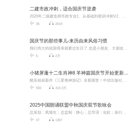
二建市政冲刺，适合国庆节逆袭
2020年二级建造师市政专业1、从基础到密训冲刺V2、从精华课程到超压密押V3、0基础同步更新v4、持续更新到2020年考试V5、只要你跟着学让你一次稳拿证V6、渠道超压压题，超压三页纸等独家绝密压题!
36
2619
国庆节的那些事儿-来历由来风俗习惯
我们伟大的祖国母亲就要过生日了,也是小朋友、大朋友们最喜欢的“国庆小长假”或说“黄金周”还有说”国庆7天乐”的，说法真是不一而足。那么“国庆节”是怎么来的？自古以来国庆节怎么庆贺？新中国国庆节的来历，以及新中国国庆节的庆贺方式又有哪些呢？ ...
6
2万
小猪屏蓬十二生肖神8 羊神篇国庆节开始更新啦！
晓东叔叔新作《三星堆神游记》全新面世！中信出版社出版！京东当当淘宝均有售！点蓝色字收听——《小猪屏蓬爆笑日记2024》《小猪屏蓬爆笑日记2》《小猪屏蓬爆笑日记1》让你笑得喘不上气！《我进故宫当富翁——小猪屏蓬故宫财商笔记》教你成为大富翁！《小...
550
315.3万
2025中国朗诵联盟中秋国庆双节歌咏会
总策划：凤雏生；总监制：静心；总导演：化虹；执行总监：莺子；执行导演：橙夏；主持人：静心、化虹、橙夏
37
1367