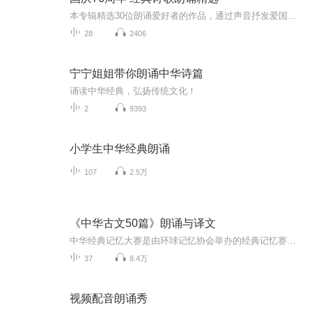
本专辑精选30位朗诵爱好者的作品，通过声音抒发爱国之情
28
2406
宁宁姐姐带你朗诵中华诗篇
诵读中华经典，弘扬传统文化！
2
9393
小学生中华经典朗诵
107
2.5万
《中华古文50篇》朗诵与译文
中华经典记忆大赛是由环球记忆协会举办的经典记忆赛事。《中华古文50篇》是该项赛事的考核篇目，也是世界记忆大师知己苏所组织的诵读训练群的指定训练篇目。知己苏老师组织的诵读记忆训练群，旨在引导学员以科学的训练，掌握高效的记忆方法，朗读背诵国学经典，传承弘扬中华文化！...
37
8.4万
视频配音朗诵秀