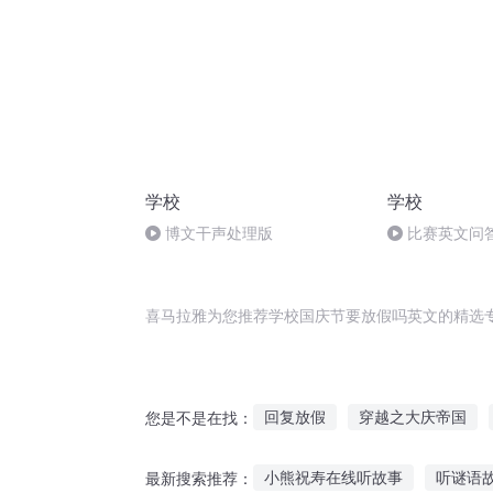
学校
学校
博文干声处理版
比赛英文问
喜马拉雅为您推荐学校国庆节要放假吗英文的精选
回复放假
穿越之大庆帝国
您是不是在找：
快斗与青子的情人节
庆余年
小熊祝寿在线听故事
听谜语
最新搜索推荐：