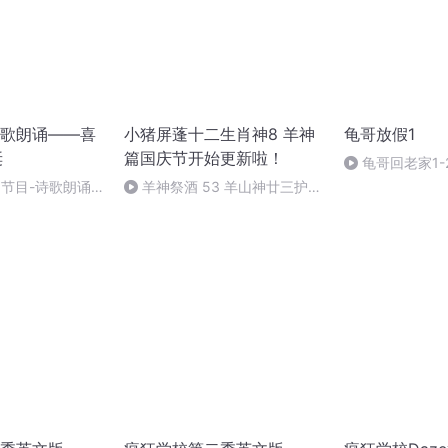
歌朗诵——喜
小猪屏蓬十二生肖神8 羊神
龟哥放假1
诞
篇国庆节开始更新啦！
龟哥回老家1-
别节目-诗歌朗诵-
羊神祭酒 53 羊山神廿三护祭
坛 敬天地白泽做祭酒（4）