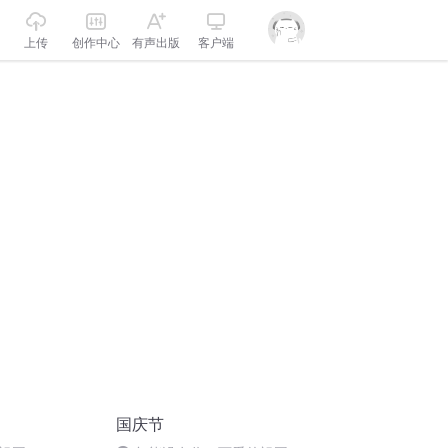
上传
创作中心
有声出版
客户端
国庆节