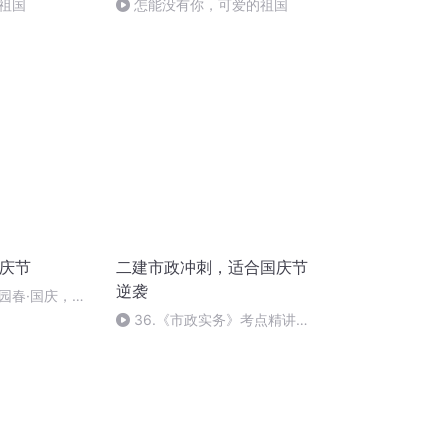
祖国
怎能没有你，可爱的祖国
国庆节
二建市政冲刺，适合国庆节
逆袭
园春·国庆，朗
36.《市政实务》考点精讲第
36节课_2020926212025