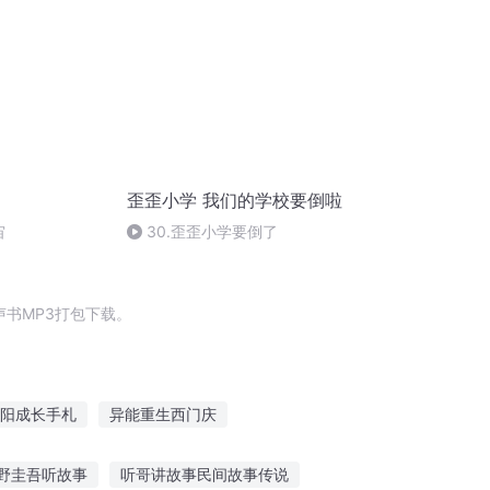
歪歪小学 我们的学校要倒啦
宙
30.歪歪小学要倒了
书MP3打包下载。
阳成长手札
异能重生西门庆
庆皇帝
安庆年记事
重生西门庆
野圭吾听故事
听哥讲故事民间故事传说