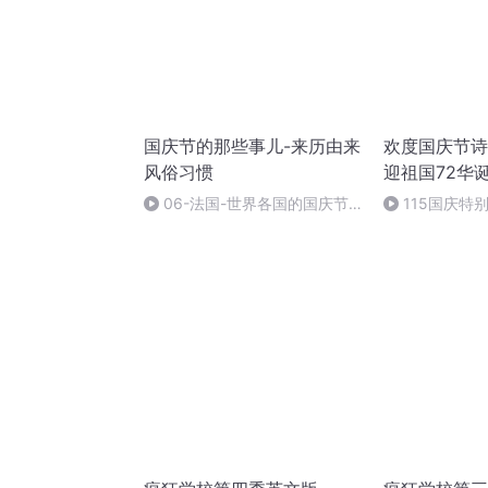
国庆节的那些事儿-来历由来
欢度国庆节诗
风俗习惯
迎祖国72华
06-法国-世界各国的国庆节-
115国庆特
国庆节的那些事儿
中国梦