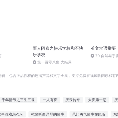
雨人阿喜之快乐学校和不快
英文常语举要
乐学校
答
70 自然与宇
第一百零八集 大结局
专辑，包含正品授权的连播声音和文字全集，支持免费在线试听阅读和有声
千年情节之三生三世
一人有庆
庆云传奇
大庆第一恶
庆
之长歌行
重庆儿女
十二个情人节
重生花开绽放的季节
嘉
故事游戏怎么玩
乾隆听西洋琴的故事
芭比勇气故事在线听
东