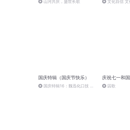
山河共庆，盛世长歌
文化自信 文
国庆特辑（国庆节快乐）
庆祝七一和国
国庆特辑16：魏迅化口技 二
囚歌
胡 东方红+一般唱法和原生态