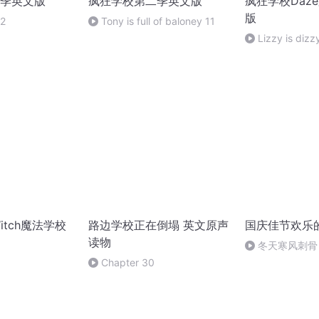
季英文版
疯狂学校第二季英文版
疯狂学校Daz
版
12
Tony is full of baloney 11
Lizzy is dizz
 Witch魔法学校
路边学校正在倒塌 英文原声
国庆佳节欢乐
读物
冬天寒风刺骨
暖的春天
Chapter 30
ch.S01e12.1080P.Netflix.Web