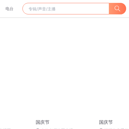
电台
国庆节
国庆节