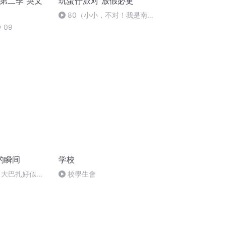
e第二季 英文
玩蛋仔派对 放假必更
80（小小，不对！我是南
瓜！）
y 09
的瞬间
学校
 大巴扎好似温
校學生會