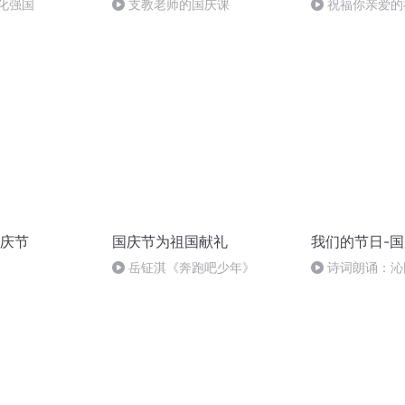
化强国
支教老师的国庆课
祝福你亲爱的
庆节
国庆节为祖国献礼
我们的节日-
岳钲淇《奔跑吧少年》
诗词朗诵：沁
读者：张继军