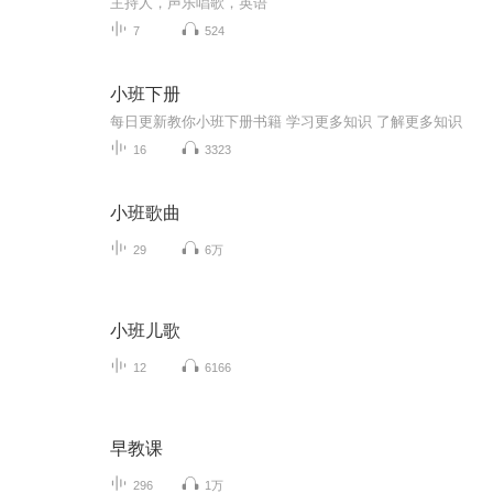
主持人，声乐唱歌，英语
7
524
小班下册
每日更新教你小班下册书籍 学习更多知识 了解更多知识
16
3323
小班歌曲
29
6万
小班儿歌
12
6166
早教课
296
1万