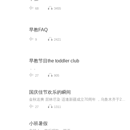
68
3455
早教FAQ
9
2421
早教节目the toddler club
，，
27
905
国庆佳节欢乐的瞬间
金秋送爽 层林尽染 适逢新疆成立70周年 ，乌鲁木齐于2025年9月23日迎来党中央和习大大带领的慰问团。新疆各族群众欢欣鼓舞，热烈欢迎。
27
1311
小班暑假