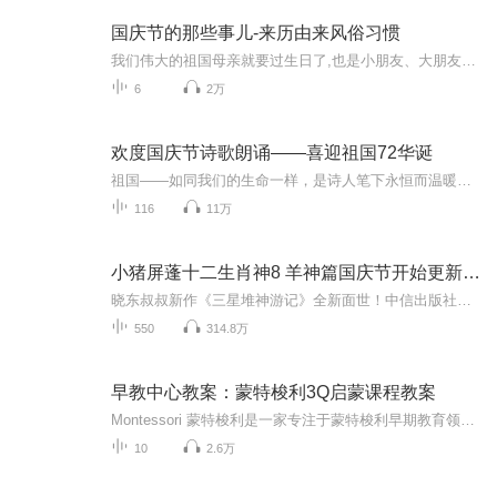
国庆节的那些事儿-来历由来风俗习惯
我们伟大的祖国母亲就要过生日了,也是小朋友、大朋友们最喜欢的“国庆小长假”或说“黄金周”还有说”国庆7天乐”的，说法真是不一而足。那么“国庆节”是怎么来的？自古以来国庆节怎么庆贺？新中国国庆节的来历，以及新中国国庆节的庆贺方式又有哪些呢？ ...
6
2万
欢度国庆节诗歌朗诵——喜迎祖国72华诞
祖国——如同我们的生命一样，是诗人笔下永恒而温暖的主题。在祖国72周年华诞来临之际，特创建这个诗歌朗诵专辑，诵读经典爱国篇章，和大家一起歌颂祖国，向国庆的献礼！祝愿伟大的祖国繁荣富强，祝愿大家国庆节快乐，度过平安快乐的黄金周假期！
116
11万
小猪屏蓬十二生肖神8 羊神篇国庆节开始更新啦！
晓东叔叔新作《三星堆神游记》全新面世！中信出版社出版！京东当当淘宝均有售！点蓝色字收听——《小猪屏蓬爆笑日记2024》《小猪屏蓬爆笑日记2》《小猪屏蓬爆笑日记1》让你笑得喘不上气！《我进故宫当富翁——小猪屏蓬故宫财商笔记》教你成为大富翁！《小...
550
314.8万
早教中心教案：蒙特梭利3Q启蒙课程教案
Montessori 蒙特梭利是一家专注于蒙特梭利早期教育领域研究与推广的专业机构，致力于帮助出生至6岁的孩子进行体能、情感、认知及社交能力的发展，帮助适龄儿童家庭获得科学专业的蒙特梭利早期教育课程与服务。由于篇幅有限，课程文字详细教案，可以到公众号 “早教学堂”，获取学习和更多早教课程教案。
10
2.6万