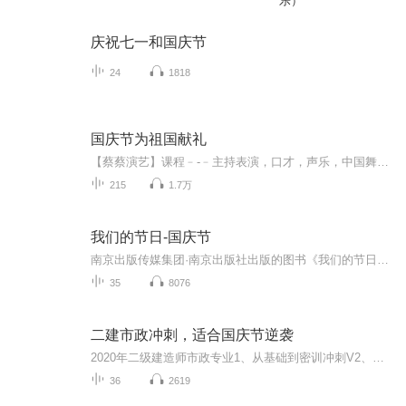
乐）
庆祝七一和国庆节
24
1818
国庆节为祖国献礼
【蔡蔡演艺】课程﹣-﹣主持表演，口才，声乐，中国舞，民族舞。独特的小舞台，专业的录音棚，每一位同学都能成为优秀的小明星。独特的教学模式，轻松上课，快乐学习！知名主持人，舞蹈家，高级教师任职授课！江南总校：河沟街42号三楼 18545856430江北分校...
215
1.7万
我们的节日-国庆节
南京出版传媒集团·南京出版社出版的图书《我们的节日》通过对中国节日文化和节日意义进行深度的挖掘，面向青少年群体构建独具特色的栏目内容，以此丰富春节、元宵节、清明节、端午节、七夕节、中秋节、重阳节等传统节日；六一节、教师节、国庆节等新兴节日的文化内涵和表现形式。促进青少年形成新的节日习俗，提升节日仪式感、认同感。音频作品由金陵朗读者联盟志愿者朗诵，南京音像出版社、金陵图书馆联合制作。
35
8076
二建市政冲刺，适合国庆节逆袭
2020年二级建造师市政专业1、从基础到密训冲刺V2、从精华课程到超压密押V3、0基础同步更新v4、持续更新到2020年考试V5、只要你跟着学让你一次稳拿证V6、渠道超压压题，超压三页纸等独家绝密压题!
36
2619