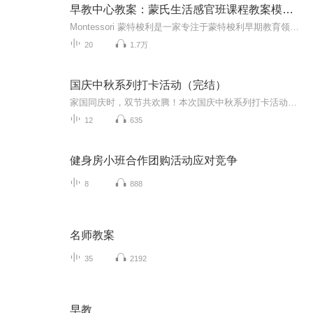
早教中心教案：蒙氏生活感官班课程教案模板范文
Montessori 蒙特梭利是一家专注于蒙特梭利早期教育领域研究与推广的专业机构，致力于帮助出生至6岁的孩子进行体能、情感、认知及社交能力的发展，帮助适龄儿童家庭获得科学专业的蒙特梭利早期教育课程与服务。由于篇幅有限，课程文字详细教案，可以到公众号 “早教学堂”，获取学习和更多早教课程教案。
20
1.7万
国庆中秋系列打卡活动（完结）
家国同庆时，双节共欢腾！本次国庆中秋系列打卡活动，邀你每日解锁多元演播精彩：以诗歌为笔，歌颂祖国山河壮阔与时代华章；清晨用温暖早安问候开启元气一天，深夜以温柔晚安声语卸下疲惫；更有风趣幽默的单口相声逗趣生活，经典耐品的评书细说古今故事。...
12
635
健身房小班合作团购活动应对竞争
8
888
名师教案
35
2192
早教