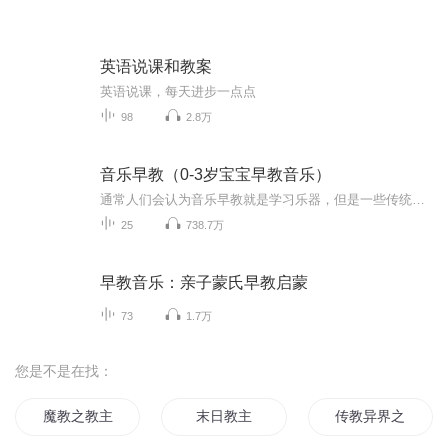
英语说课和教案
英语说课，每天进步一点点
98
2.8万
音乐早教（0-3岁宝宝早教音乐）
通常人们会认为音乐早教就是学习乐器，但是一些传统的乐器学习肯定不适合1岁以下的宝宝，这时就需要找到既能够尊重天性，同时又能让宝宝快乐地学习、享受音乐乐趣的方法。通过这些让宝宝爱上音乐，潜移默化中激发出多方面的潜能，这就是所谓的"音乐早教"。音乐和声音相比具有不可替代性。人生来就能够辨别音符、音标和旋律，经常受熏陶的话这些能力会更加敏锐，不用则会废退。但普通声音中并不包含任何音乐元素，所以从一出生就"听音乐"对宝宝来说意义重大。 音乐除了艺术上的价值之外，还有各种神奇的效用，特别是对于早期教育起到积极的促进作用。 优秀的早教音乐不仅可以陶冶情操，安抚情绪，培养音乐天赋，还可以通过听觉器官传入大脑，激活孩子大脑，促进发育，激发各种智慧潜能，还能刺激人体分泌一些有益于健康的激素，促进儿童身心健康。 音乐作用 个性发育 音乐对于宝宝，尤其是新生儿，能够起到平抚情绪的作用。 社交发育 音乐无国界，音乐能帮助传递情感，促进亲子关系的建立。 体能发育 打鼓、拍手或演奏乐器能锻炼大肌肉以及对动作的控制，同时还能培养协调能力，这些能力对于今后的体育运动都大有好处。 智能发育 学习音乐能够帮助提升听觉记忆达20%，良好的听觉记忆能够帮助提高日后课堂学习的效果:同样是听一遍，记的比别人多，重复性就少，学习效率自然就高。
25
738.7万
早教音乐：亲子蒙氏早教启蒙
73
1.7万
您是不是在找：
魔教之教主
末日教主
传教异界之我为教