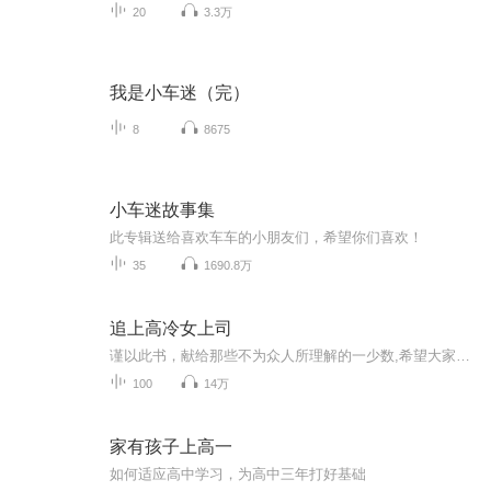
20
3.3万
我是小车迷（完）
8
8675
小车迷故事集
此专辑送给喜欢车车的小朋友们，希望你们喜欢！
35
1690.8万
追上高冷女上司
谨以此书，献给那些不为众人所理解的一少数,希望大家能够了解他们生命中的欢乐与辛酸，灵魂深处的黑暗和光明。 【题记】 我们不是神，所以我们无法选择自己的出生。 我们不是神，但我们可以选择如何活着，以及如何死去。 【阅读指南——请咬文嚼字确认以下事项后，再翻阅正文】 一、以下人群禁止阅读 1．18岁以下未成年； 2．有任何程度抑郁症、忧郁症患者； 3．以各类电影和现实中的杀人狂为偶像以及以成为杀手为梦想者； 4．抱着理想主义人生观者； 5．有暴力倾向者。 二、以下人群谨慎阅读 1．处于生存和情绪低谷者； 2．正在极度爱一个人，或恨一个人者； 3．心智不健全者，请在监护人或医师指导下阅读。 三．本书不是之处 1．本书不是一本善良的书； 2．本书不是一本快乐的书； 3．本书不是一本色情的书； 4．本书不是一本血腥的书； 5．本书不是一本暴力的书； 6. 本书不是一本恐怖的书； 7．本书不是一本正常的书。 越这样我越想看，你懂了没精髓？
100
14万
家有孩子上高一
如何适应高中学习，为高中三年打好基础