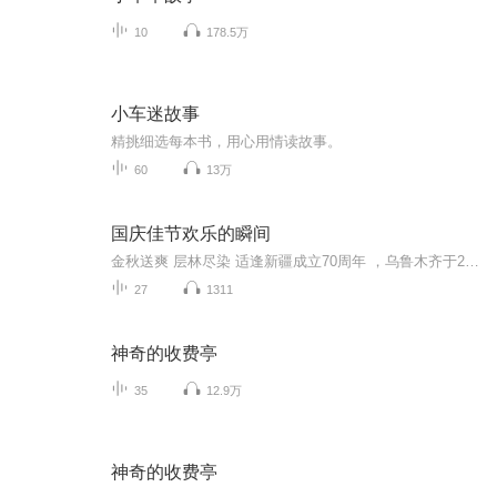
10
178.5万
小车迷故事
精挑细选每本书，用心用情读故事。
60
13万
国庆佳节欢乐的瞬间
金秋送爽 层林尽染 适逢新疆成立70周年 ，乌鲁木齐于2025年9月23日迎来党中央和习大大带领的慰问团。新疆各族群众欢欣鼓舞，热烈欢迎。
27
1311
神奇的收费亭
35
12.9万
神奇的收费亭