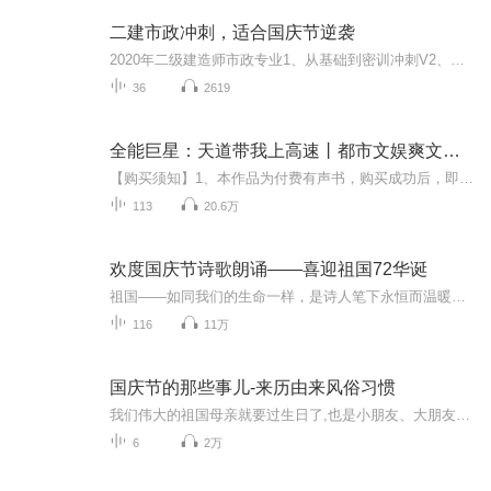
二建市政冲刺，适合国庆节逆袭
2020年二级建造师市政专业1、从基础到密训冲刺V2、从精华课程到超压密押V3、0基础同步更新v4、持续更新到2020年考试V5、只要你跟着学让你一次稳拿证V6、渠道超压压题，超压三页纸等独家绝密压题!
36
2619
全能巨星：天道带我上高速丨都市文娱爽文丨多人有声剧
【购买须知】1、本作品为付费有声书，购买成功后，即可收听。2、版权归原作者所有，严禁翻录成任何形式，严禁在任何第三方平台传播，违者将追究其法律责任。3、如在充值／购买环节遇到问题，您可通过页面右上方按钮，将页面分享至微信内使用微信支付完成购...
113
20.6万
欢度国庆节诗歌朗诵——喜迎祖国72华诞
祖国——如同我们的生命一样，是诗人笔下永恒而温暖的主题。在祖国72周年华诞来临之际，特创建这个诗歌朗诵专辑，诵读经典爱国篇章，和大家一起歌颂祖国，向国庆的献礼！祝愿伟大的祖国繁荣富强，祝愿大家国庆节快乐，度过平安快乐的黄金周假期！
116
11万
国庆节的那些事儿-来历由来风俗习惯
我们伟大的祖国母亲就要过生日了,也是小朋友、大朋友们最喜欢的“国庆小长假”或说“黄金周”还有说”国庆7天乐”的，说法真是不一而足。那么“国庆节”是怎么来的？自古以来国庆节怎么庆贺？新中国国庆节的来历，以及新中国国庆节的庆贺方式又有哪些呢？ ...
6
2万