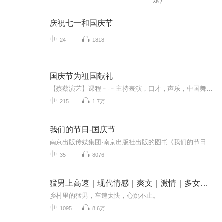
乐）
庆祝七一和国庆节
24
1818
国庆节为祖国献礼
【蔡蔡演艺】课程﹣-﹣主持表演，口才，声乐，中国舞，民族舞。独特的小舞台，专业的录音棚，每一位同学都能成为优秀的小明星。独特的教学模式，轻松上课，快乐学习！知名主持人，舞蹈家，高级教师任职授课！江南总校：河沟街42号三楼 18545856430江北分校...
215
1.7万
我们的节日-国庆节
南京出版传媒集团·南京出版社出版的图书《我们的节日》通过对中国节日文化和节日意义进行深度的挖掘，面向青少年群体构建独具特色的栏目内容，以此丰富春节、元宵节、清明节、端午节、七夕节、中秋节、重阳节等传统节日；六一节、教师节、国庆节等新兴节日的文化内涵和表现形式。促进青少年形成新的节日习俗，提升节日仪式感、认同感。音频作品由金陵朗读者联盟志愿者朗诵，南京音像出版社、金陵图书馆联合制作。
35
8076
猛男上高速｜现代情感｜爽文｜激情｜多女主｜车速太
乡村里的猛男，车速太快，心跳不止。
1095
8.6万