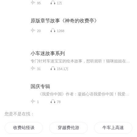
95
1万
原版章节故事《神奇的收费亭》
20
1268
小车迷故事系列
专门针对车迷宝宝的绘本故事，想听就听！猫咪姐姐在这等你
31
154.1万
国庆专辑
《我爱你中国》作者：凝嫣心语我爱你中国！我爱你春天蓬勃的秧苗；我爱你秋日金黄的硕果。我爱你中国！我爱你青松气质，我爱你红梅品格！我爱你家乡的甜蔗好像乳汁滋润着我的心窝。我爱你中国，我要把最美的歌儿献给你，我的母亲我的祖国。我爱你中国，我爱...
1
78
您是不是在找：
收费站怪谈
穿越费伦游记
牛车上高速