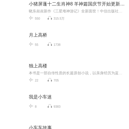
小猪屏蓬十二生肖神8 羊神篇国庆节开始更新啦！
晓东叔叔新作《三星堆神游记》全新面世！中信出版社出版！京东当当淘宝均有售！点蓝色字收听——《小猪屏蓬爆笑日记2024》《小猪屏蓬爆笑日记2》《小猪屏蓬爆笑日记1》让你笑得喘不上气！《我进故宫当富翁——小猪屏蓬故宫财商笔记》教你成为大富翁！《小...
550
315.5万
月上高桥
55
1738
独上高楼
本书是一部自传性质的长篇原创小说，以亲身经历为蓝本，真实反映了主人公从一个懵懂幼稚、学历低下的下放工人，经过多年艰难曲折的拼搏，最终成功逆袭、跻身专业文学圈的故事。故事人物形象饱满，情节励志，富有正能量。
22
705
我是小车迷
8
9383
小车车故事