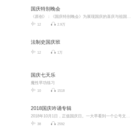
国庆特别晚会
《原创》：《国庆特别晚会》为展现国庆的喜庆与祖国的深情我将以具体的场景切入从清晨升旗的庄严到街头巷尾的欢庆到历史与当下的交融，用优美的笔触传递对祖国的热爱与自豪！用诗歌和情感美文形式，歌颂祖国的繁荣富强，祝人民幸福安康！
12
2.9万
法制史国庆班
12
1万
国庆七天乐
魔性早功练习
10
1518
2018国庆吟诵专辑
2018年10月1日，正值国庆日。一大早看到一个公号文章，正是文天祥的《己卯十月一日至燕越五日罹狴犴有感而赋》。当然，彼十一非当今的十一。不过数字的巧合还是让人感触，今天拿来读一读，体味一番历史英杰的民族情怀，恰也当时。 根据诗题来看，这组诗是写于十月一日至十月五日之间，是文天祥被俘之后所作，这些诗作不仅有凛凛正气，更也能看的到他百端交集的复杂情感。另一首于右任先生的《望大陆》，微信公号有称《望乡》，一句“山之上国之殇”荡气回肠，一并兴起拿来读了一读。仓促间多有瑕疵...
38
2592