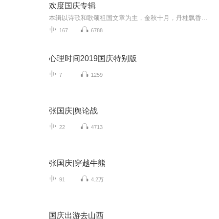
欢度国庆专辑
本辑以诗歌和歌颂祖国文章为主，金秋十月，丹桂飘香，在这个充满丰收喜悦的季节里，我们满怀激动和自豪，迎来了中华人民共和国76周年华诞。这不仅是一个庄重的纪念日，更是全体中华儿女共同欢庆的盛大的节日，承载着深厚的民族情感和历史意义.
167
6788
心理时间2019国庆特别版
7
1259
张国庆|舆论战
22
4713
张国庆|穿越牛熊
91
4.2万
国庆出游去山西