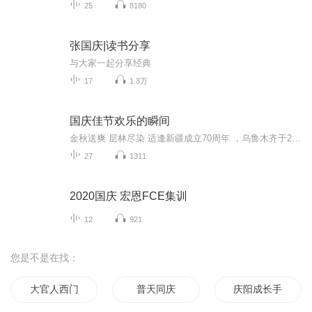
25
8180
张国庆|读书分享
与大家一起分享经典
17
1.3万
国庆佳节欢乐的瞬间
金秋送爽 层林尽染 适逢新疆成立70周年 ，乌鲁木齐于2025年9月23日迎来党中央和习大大带领的慰问团。新疆各族群众欢欣鼓舞，热烈欢迎。
27
1311
2020国庆 宏恩FCE集训
12
921
您是不是在找：
大官人西门庆
普天同庆
庆阳成长手札