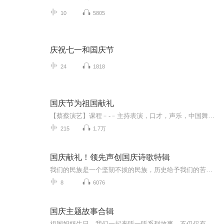
10
5805
庆祝七一和国庆节
24
1818
国庆节为祖国献礼
【蔡蔡演艺】课程﹣-﹣主持表演，口才，声乐，中国舞，民族舞。独特的小舞台，专业的录音棚，每一位同学都能成为优秀的小明星。独特的教学模式，轻松上课，快乐学习！知名主持人，舞蹈家，高级教师任职授课！江南总校：河沟街42号三楼 18545856430江北分校...
215
1.7万
国庆献礼！领先声创国庆诗歌特辑
我们的民族是一个坚韧不拔的民族，历史给予我们的苦难都变成了闪着金光的勋章！我们的国家是一个龙腾虎跃的国家，那条巨龙正以不可阻挡之势崛起于神奇的东方！------------------------------------------------值此祖国70周年华诞之际，领先声创以诗歌向祖国献礼！用我们的声音、用我们的热血、用我们的灵魂诵读经典爱国篇章，歌颂我们的祖国！永远繁荣富强！
8
6076
国庆主题故事合辑
祖国妈妈生日，我们一起来听一听系列故事。不仅仅有《我的祖国》，还有红军故事，也有关于战争的故事，让大家体会到和平年代的不易。