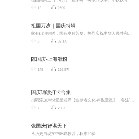
12
2600
祖国万岁｜国庆特辑
家有山河锦绣，国有岁月芳华。热烈庆祝中华人民共和国成立73周年！
6
82.1万
陈国庆-上海滑稽
149
126.8万
国庆诵读打卡合集
扫码添加声悦童星老师【造梦者文化-声悦童星】，备注“诵读打卡”报名，已添加好友的，直接发送“诵读打卡”报名，报名成功后进入社群。
7
2303
张国庆|智谋天下
从历史与现实中吸取教训，积累经验