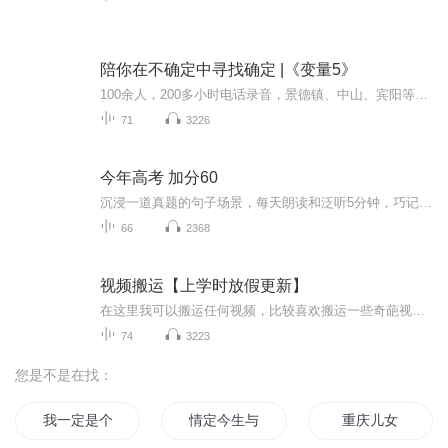
陪你在不确定中寻找确定 |《变量5》
100余人，200多小时电话录音，景德镇、中山、宾阳等10个城市，岑科、愿景、Artand等企业，新能源汽车、房地产、教培等行业。2022年，著名学者何帆继续着他的调研与观察。他看到那些像野草一样的人，不去与树争高，而是放低身段，把根深深地扎进土里。他看...
71
3226
今年高考 加分60
沉浸一道真题的句子场景，每天朗读和泛听5分钟，巧记3500个单词和900个常用句型，掌握一整套词法、句法、语法，应对高考听力、阅读和写作，毫无压力。日积月累，重拾信心，点燃兴趣，听说读写译很容易。不论0基础，还是60分基础，今天开始，都来得及。过去...
66
2368
视频搬运【上学时放假更新】
在这里我可以搬运任何视频，比较喜欢搬运一些奇葩视频，想搬运什么视频，可以在评论区评论或私聊，如有侵权请告诉我，谢谢
74
3223
您是不是在找：
我一定是个假和尚
情定今生与来世
重庆儿女