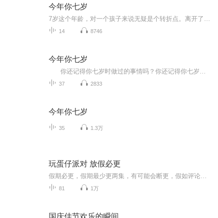
今年你七岁
7岁这个年龄，对一个孩子来说无疑是个转折点。离开了以游戏为主的幼儿园，跨进了以学习为主的校门；摆脱了阿姨的整日庇护，开始了相对独立的崭新生活……他们会碰到一些什么新鲜事儿？他们的脑子里会闪起一些什么怪效果？面对孩子呈现的种种题目，做家长的又该想些什么？做些什么？小说真实地记录了一个小学一年级生一年来的所作所为，同时记录了孩子家长的所思所想。作品情感细腻真挚，思考深进新奇，文长自然幽默，不只孩子读来妙趣横生，家长读来也将深受启迪。...
14
8746
今年你七岁
你还记得你七岁时做过的事情吗？你还记得你七岁时父母、亲人对你的教育和陪伴吗？刘健屏老师的《今年你七岁》，就描绘了一个父亲是如何爱孩子的，描绘了他在陪伴孩子的成长中所产生的一种焦虑中的父爱。 书中说：人都是从童年走过来的...
37
2833
今年你七岁
35
1.3万
玩蛋仔派对 放假必更
假期必更，假期最少更两集，有可能会断更，假如评论多，月票多，听的多的话，最多一天更四集，更的必须得是假期，不过有没有好心人来给个好评？三星也行，现在我23的订阅量，一个评论都没有
81
1万
国庆佳节欢乐的瞬间