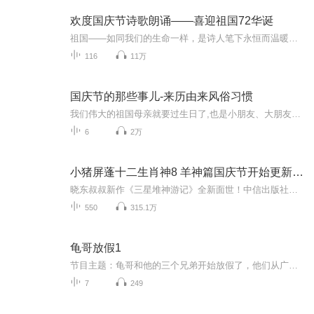
欢度国庆节诗歌朗诵——喜迎祖国72华诞
祖国——如同我们的生命一样，是诗人笔下永恒而温暖的主题。在祖国72周年华诞来临之际，特创建这个诗歌朗诵专辑，诵读经典爱国篇章，和大家一起歌颂祖国，向国庆的献礼！祝愿伟大的祖国繁荣富强，祝愿大家国庆节快乐，度过平安快乐的黄金周假期！
116
11万
国庆节的那些事儿-来历由来风俗习惯
我们伟大的祖国母亲就要过生日了,也是小朋友、大朋友们最喜欢的“国庆小长假”或说“黄金周”还有说”国庆7天乐”的，说法真是不一而足。那么“国庆节”是怎么来的？自古以来国庆节怎么庆贺？新中国国庆节的来历，以及新中国国庆节的庆贺方式又有哪些呢？ ...
6
2万
小猪屏蓬十二生肖神8 羊神篇国庆节开始更新啦！
晓东叔叔新作《三星堆神游记》全新面世！中信出版社出版！京东当当淘宝均有售！点蓝色字收听——《小猪屏蓬爆笑日记2024》《小猪屏蓬爆笑日记2》《小猪屏蓬爆笑日记1》让你笑得喘不上气！《我进故宫当富翁——小猪屏蓬故宫财商笔记》教你成为大富翁！《小...
550
315.1万
龟哥放假1
节目主题：龟哥和他的三个兄弟开始放假了，他们从广州回来之后正式开始了寒假生活，他们有很多作业，每天都挺充实。拉布布和企鹅也很喜欢放假，因为有大量时间可以和跟龟哥一起玩。
7
249