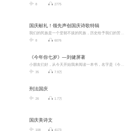
8
2775
国庆献礼！领先声创国庆诗歌特辑
我们的民族是一个坚韧不拔的民族，历史给予我们的苦难都变成了闪着金光的勋章！我们的国家是一个龙腾虎跃的国家，那条巨龙正以不可阻挡之势崛起于神奇的东方！------------------------------------------------值此祖国70周年华诞之际，领先声创以诗歌向祖国献礼！用我们的声音、用我们的热血、用我们的灵魂诵读经典爱国篇章，歌颂我们的祖国！永远繁荣富强！
8
6076
《今年你七岁》—刘健屏著
小朋友们好，从今天开始我来阅读一本书，名字是《今年你七岁》，这是一位爸爸从儿子七岁生日那天开始为儿子写的日记，记录了儿子在上小学一年级时的成长经历，还有爸爸同儿子一起成长的心路历程，很值得一读，希望小朋友们喜欢并从中找到自己的影子。
35
7.9万
刑法国庆
26
1.7万
国庆美诗文
108
4173