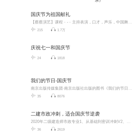
乐）
国庆节为祖国献礼
【蔡蔡演艺】课程﹣-﹣主持表演，口才，声乐，中国舞，民族舞。独特的小舞台，专业的录音棚，每一位同学都能成为优秀的小明星。独特的教学模式，轻松上课，快乐学习！知名主持人，舞蹈家，高级教师任职授课！江南总校：河沟街42号三楼 18545856430江北分校...
215
1.7万
庆祝七一和国庆节
24
1818
我们的节日-国庆节
南京出版传媒集团·南京出版社出版的图书《我们的节日》通过对中国节日文化和节日意义进行深度的挖掘，面向青少年群体构建独具特色的栏目内容，以此丰富春节、元宵节、清明节、端午节、七夕节、中秋节、重阳节等传统节日；六一节、教师节、国庆节等新兴节日的文化内涵和表现形式。促进青少年形成新的节日习俗，提升节日仪式感、认同感。音频作品由金陵朗读者联盟志愿者朗诵，南京音像出版社、金陵图书馆联合制作。
35
8076
二建市政冲刺，适合国庆节逆袭
2020年二级建造师市政专业1、从基础到密训冲刺V2、从精华课程到超压密押V3、0基础同步更新v4、持续更新到2020年考试V5、只要你跟着学让你一次稳拿证V6、渠道超压压题，超压三页纸等独家绝密压题!
36
2619