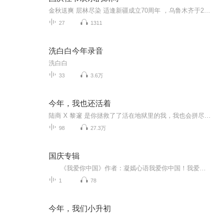
金秋送爽 层林尽染 适逢新疆成立70周年 ，乌鲁木齐于2025年9月23日迎来党中央和习大大带领的慰问团。新疆各族群众欢欣鼓舞，热烈欢迎。
27
1311
洗白白今年录音
洗白白
33
3.6万
今年，我也还活着
陆商 X 黎邃 是你拯救了了活在地狱里的我，我也会拼尽一切给你生的希望。虐心且虐狗，值得来感受！！
98
27.3万
国庆专辑
《我爱你中国》作者：凝嫣心语我爱你中国！我爱你春天蓬勃的秧苗；我爱你秋日金黄的硕果。我爱你中国！我爱你青松气质，我爱你红梅品格！我爱你家乡的甜蔗好像乳汁滋润着我的心窝。我爱你中国，我要把最美的歌儿献给你，我的母亲我的祖国。我爱你中国，我爱...
1
78
今年，我们小升初