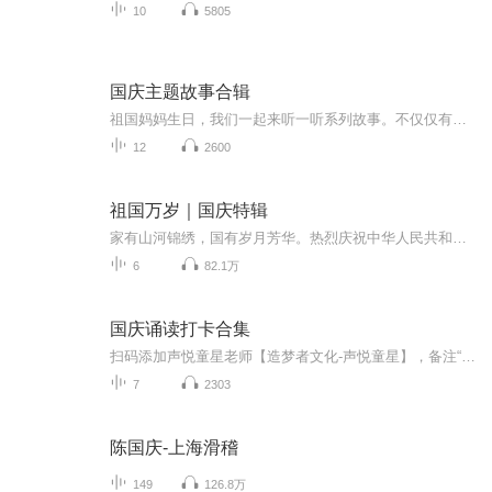
10
5805
国庆主题故事合辑
祖国妈妈生日，我们一起来听一听系列故事。不仅仅有《我的祖国》，还有红军故事，也有关于战争的故事，让大家体会到和平年代的不易。
12
2600
祖国万岁｜国庆特辑
家有山河锦绣，国有岁月芳华。热烈庆祝中华人民共和国成立73周年！
6
82.1万
国庆诵读打卡合集
扫码添加声悦童星老师【造梦者文化-声悦童星】，备注“诵读打卡”报名，已添加好友的，直接发送“诵读打卡”报名，报名成功后进入社群。
7
2303
陈国庆-上海滑稽
149
126.8万