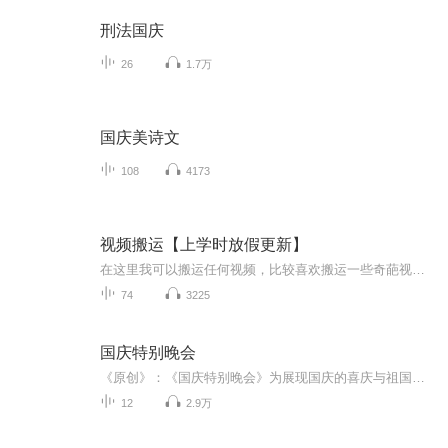
刑法国庆
26
1.7万
国庆美诗文
108
4173
视频搬运【上学时放假更新】
在这里我可以搬运任何视频，比较喜欢搬运一些奇葩视频，想搬运什么视频，可以在评论区评论或私聊，如有侵权请告诉我，谢谢
74
3225
国庆特别晚会
《原创》：《国庆特别晚会》为展现国庆的喜庆与祖国的深情我将以具体的场景切入从清晨升旗的庄严到街头巷尾的欢庆到历史与当下的交融，用优美的笔触传递对祖国的热爱与自豪！用诗歌和情感美文形式，歌颂祖国的繁荣富强，祝人民幸福安康！
12
2.9万