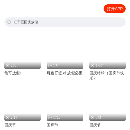
打开APP
江干区国庆放假
250
1万
1.6万
龟哥放假1
玩蛋仔派对 放假必更
国庆特辑（国庆节快
乐）
2.1万
1726
543
国庆节
国庆节
国庆节