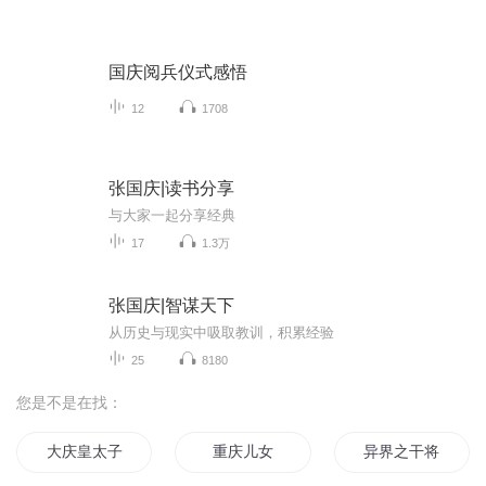
国庆阅兵仪式感悟
12
1708
张国庆|读书分享
与大家一起分享经典
17
1.3万
张国庆|智谋天下
从历史与现实中吸取教训，积累经验
25
8180
您是不是在找：
大庆皇太子
重庆儿女
异界之干将传说