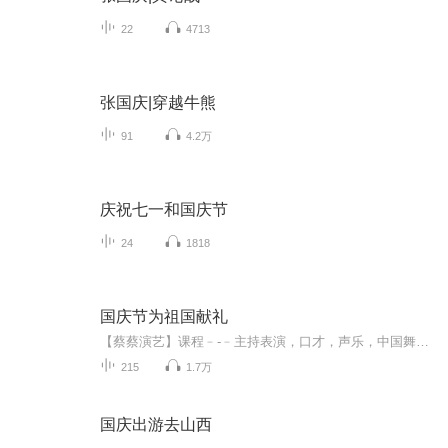
22
4713
张国庆|穿越牛熊
91
4.2万
庆祝七一和国庆节
24
1818
国庆节为祖国献礼
【蔡蔡演艺】课程﹣-﹣主持表演，口才，声乐，中国舞，民族舞。独特的小舞台，专业的录音棚，每一位同学都能成为优秀的小明星。独特的教学模式，轻松上课，快乐学习！知名主持人，舞蹈家，高级教师任职授课！江南总校：河沟街42号三楼 18545856430江北分校...
215
1.7万
国庆出游去山西