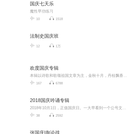
国庆七天乐
魔性早功练习
10
1518
法制史国庆班
12
1万
欢度国庆专辑
本辑以诗歌和歌颂祖国文章为主，金秋十月，丹桂飘香，在这个充满丰收喜悦的季节里，我们满怀激动和自豪，迎来了中华人民共和国76周年华诞。这不仅是一个庄重的纪念日，更是全体中华儿女共同欢庆的盛大的节日，承载着深厚的民族情感和历史意义.
167
6788
2018国庆吟诵专辑
2018年10月1日，正值国庆日。一大早看到一个公号文章，正是文天祥的《己卯十月一日至燕越五日罹狴犴有感而赋》。当然，彼十一非当今的十一。不过数字的巧合还是让人感触，今天拿来读一读，体味一番历史英杰的民族情怀，恰也当时。 根据诗题来看，这组诗是写于十月一日至十月五日之间，是文天祥被俘之后所作，这些诗作不仅有凛凛正气，更也能看的到他百端交集的复杂情感。另一首于右任先生的《望大陆》，微信公号有称《望乡》，一句“山之上国之殇”荡气回肠，一并兴起拿来读了一读。仓促间多有瑕疵...
38
2592
张国庆|舆论战