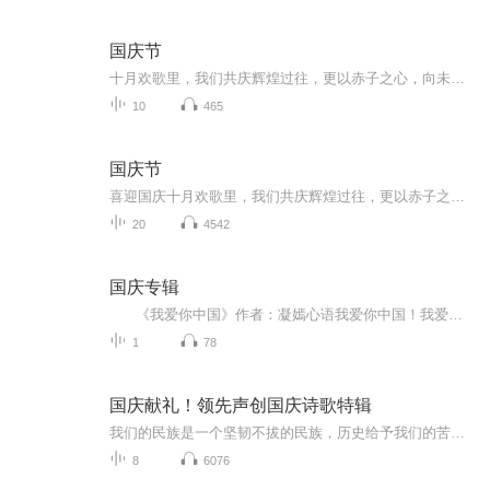
国庆节
十月欢歌里，我们共庆辉煌过往，更以赤子之心，向未来书写滚烫的誓言——这盛世，值得我们以热爱相拥。
10
465
国庆节
喜迎国庆十月欢歌里，我们共庆辉煌过往，更以赤子之心，向未来书写滚烫的誓言——这盛世，值得我们以热爱相拥。
20
4542
国庆专辑
《我爱你中国》作者：凝嫣心语我爱你中国！我爱你春天蓬勃的秧苗；我爱你秋日金黄的硕果。我爱你中国！我爱你青松气质，我爱你红梅品格！我爱你家乡的甜蔗好像乳汁滋润着我的心窝。我爱你中国，我要把最美的歌儿献给你，我的母亲我的祖国。我爱你中国，我爱...
1
78
国庆献礼！领先声创国庆诗歌特辑
我们的民族是一个坚韧不拔的民族，历史给予我们的苦难都变成了闪着金光的勋章！我们的国家是一个龙腾虎跃的国家，那条巨龙正以不可阻挡之势崛起于神奇的东方！------------------------------------------------值此祖国70周年华诞之际，领先声创以诗歌向祖国献礼！用我们的声音、用我们的热血、用我们的灵魂诵读经典爱国篇章，歌颂我们的祖国！永远繁荣富强！
8
6076