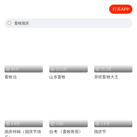
打开APP
畜牧国庆
6517
25.3万
15.5万
畜牧法
山东畜牧
异世畜牧大王
1.6万
1101
2.1万
国庆特辑（国庆节快
自考 《畜牧兽医》
国庆节