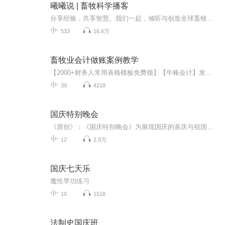
曦曦说 | 畜牧科学播客
分享经验，共享智慧。我们一起，倾听与创造全球畜牧业的声音。在这张专辑里有「曦曦说 x Swine It」 - 我们用心翻译提炼美国Swine It播客的精华；有「曦曦说 Original」- 曦曦博士对话全球畜牧业专家与同行；有猪、家禽、反刍、水产；有营养、健康、养殖管...
533
16.6万
畜牧业会计做账案例教学
【2000+财务人常用表格模板免费领】【牛账会计】发送关键字“2000+”即可自动领取讲师介绍：木棉老师曾任某房地产企业财务经理、工业和商贸企业主办会计；负责产品研发，并将自已多年的工作经验分享给学员，主讲企业房地产、建筑业实操和税收专题及管理课程，理论功底扎实，实战经验丰富，授课认真耐心，授课内容紧贴实际工作，能够帮助学员理清知识脉络、突破难点给学员实际工作提供参考【学完有哪些收获】1.率先依据最新政策更新课程，实时掌握最新政策变化2.依据真实汽车修理经济业务案例...
39
4218
国庆特别晚会
《原创》：《国庆特别晚会》为展现国庆的喜庆与祖国的深情我将以具体的场景切入从清晨升旗的庄严到街头巷尾的欢庆到历史与当下的交融，用优美的笔触传递对祖国的热爱与自豪！用诗歌和情感美文形式，歌颂祖国的繁荣富强，祝人民幸福安康！
12
2.9万
国庆七天乐
魔性早功练习
10
1518
法制史国庆班