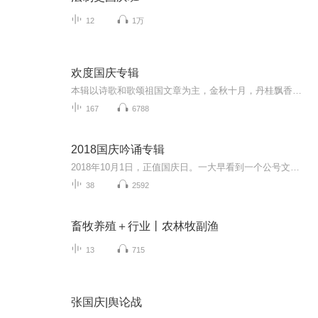
12
1万
欢度国庆专辑
本辑以诗歌和歌颂祖国文章为主，金秋十月，丹桂飘香，在这个充满丰收喜悦的季节里，我们满怀激动和自豪，迎来了中华人民共和国76周年华诞。这不仅是一个庄重的纪念日，更是全体中华儿女共同欢庆的盛大的节日，承载着深厚的民族情感和历史意义.
167
6788
2018国庆吟诵专辑
2018年10月1日，正值国庆日。一大早看到一个公号文章，正是文天祥的《己卯十月一日至燕越五日罹狴犴有感而赋》。当然，彼十一非当今的十一。不过数字的巧合还是让人感触，今天拿来读一读，体味一番历史英杰的民族情怀，恰也当时。 根据诗题来看，这组诗是写于十月一日至十月五日之间，是文天祥被俘之后所作，这些诗作不仅有凛凛正气，更也能看的到他百端交集的复杂情感。另一首于右任先生的《望大陆》，微信公号有称《望乡》，一句“山之上国之殇”荡气回肠，一并兴起拿来读了一读。仓促间多有瑕疵...
38
2592
畜牧养殖＋行业丨农林牧副渔
13
715
张国庆|舆论战