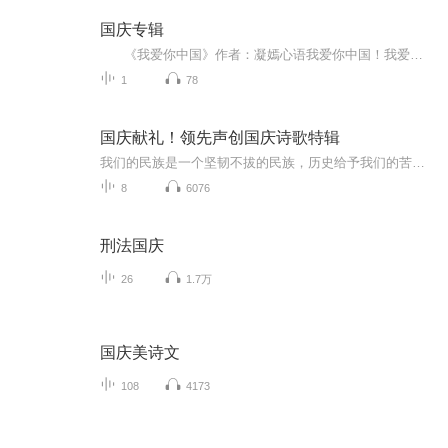
国庆专辑
《我爱你中国》作者：凝嫣心语我爱你中国！我爱你春天蓬勃的秧苗；我爱你秋日金黄的硕果。我爱你中国！我爱你青松气质，我爱你红梅品格！我爱你家乡的甜蔗好像乳汁滋润着我的心窝。我爱你中国，我要把最美的歌儿献给你，我的母亲我的祖国。我爱你中国，我爱...
1
78
国庆献礼！领先声创国庆诗歌特辑
我们的民族是一个坚韧不拔的民族，历史给予我们的苦难都变成了闪着金光的勋章！我们的国家是一个龙腾虎跃的国家，那条巨龙正以不可阻挡之势崛起于神奇的东方！------------------------------------------------值此祖国70周年华诞之际，领先声创以诗歌向祖国献礼！用我们的声音、用我们的热血、用我们的灵魂诵读经典爱国篇章，歌颂我们的祖国！永远繁荣富强！
8
6076
刑法国庆
26
1.7万
国庆美诗文
108
4173