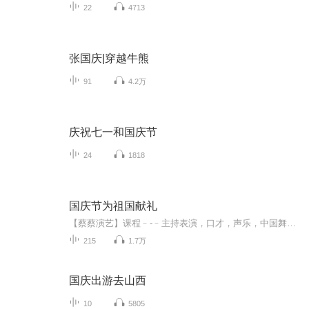
22
4713
张国庆|穿越牛熊
91
4.2万
庆祝七一和国庆节
24
1818
国庆节为祖国献礼
【蔡蔡演艺】课程﹣-﹣主持表演，口才，声乐，中国舞，民族舞。独特的小舞台，专业的录音棚，每一位同学都能成为优秀的小明星。独特的教学模式，轻松上课，快乐学习！知名主持人，舞蹈家，高级教师任职授课！江南总校：河沟街42号三楼 18545856430江北分校...
215
1.7万
国庆出游去山西
10
5805