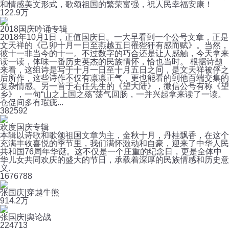
和情感美文形式，歌颂祖国的繁荣富强，祝人民幸福安康！
12
2.9万
2018国庆吟诵专辑
2018年10月1日，正值国庆日。一大早看到一个公号文章，正是
文天祥的《己卯十月一日至燕越五日罹狴犴有感而赋》。当然，
彼十一非当今的十一。不过数字的巧合还是让人感触，今天拿来
读一读，体味一番历史英杰的民族情怀，恰也当时。 根据诗题
来看，这组诗是写于十月一日至十月五日之间，是文天祥被俘之
后所作，这些诗作不仅有凛凛正气，更也能看的到他百端交集的
复杂情感。另一首于右任先生的《望大陆》，微信公号有称《望
乡》，一句“山之上国之殇”荡气回肠，一并兴起拿来读了一读。
仓促间多有瑕疵...
38
2592
欢度国庆专辑
本辑以诗歌和歌颂祖国文章为主，金秋十月，丹桂飘香，在这个
充满丰收喜悦的季节里，我们满怀激动和自豪，迎来了中华人民
共和国76周年华诞。这不仅是一个庄重的纪念日，更是全体中
华儿女共同欢庆的盛大的节日，承载着深厚的民族情感和历史意
义.
167
6788
张国庆|穿越牛熊
91
4.2万
张国庆|舆论战
22
4713