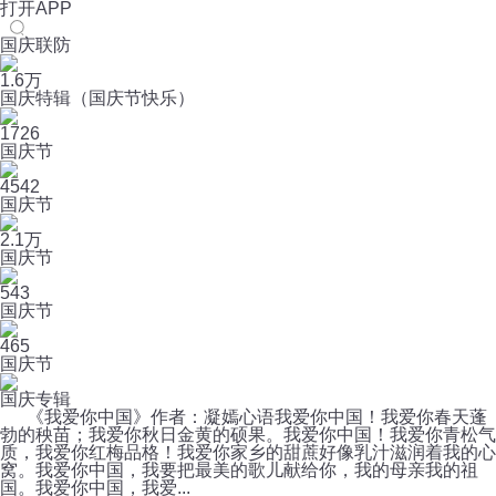
打开APP
国庆联防
1.6万
国庆特辑（国庆节快乐）
1726
国庆节
4542
国庆节
2.1万
国庆节
543
国庆节
465
国庆节
国庆专辑
《我爱你中国》作者：凝嫣心语我爱你中国！我爱你春天蓬
勃的秧苗；我爱你秋日金黄的硕果。我爱你中国！我爱你青松气
质，我爱你红梅品格！我爱你家乡的甜蔗好像乳汁滋润着我的心
窝。我爱你中国，我要把最美的歌儿献给你，我的母亲我的祖
国。我爱你中国，我爱...