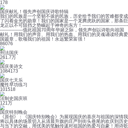
1
78
国庆献礼！领先声创国庆诗歌特辑
我们的民族是一个坚韧不拔的民族，历史给予我们的苦难都变成
了闪着金光的勋章！我们的国家是一个龙腾虎跃的国家，那条巨
龙正以不可阻挡之势崛起于神奇的东方！--------------------------------
----------------值此祖国70周年华诞之际，领先声创以诗歌向祖国
献礼！用我们的声音、用我们的热血、用我们的灵魂诵读经典爱
国篇章，歌颂我们的祖国！永远繁荣富强！
8
6076
刑法国庆
26
1.7万
国庆美诗文
108
4173
国庆七天乐
魔性早功练习
10
1518
法制史国庆班
12
1万
国庆特别晚会
《原创》：《国庆特别晚会》为展现国庆的喜庆与祖国的深情我
将以具体的场景切入从清晨升旗的庄严到街头巷尾的欢庆到历史
与当下的交融，用优美的笔触传递对祖国的热爱与自豪！用诗歌