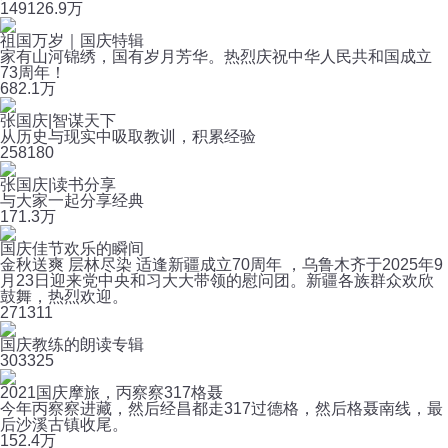
149
126.9万
祖国万岁｜国庆特辑
家有山河锦绣，国有岁月芳华。热烈庆祝中华人民共和国成立
73周年！
6
82.1万
张国庆|智谋天下
从历史与现实中吸取教训，积累经验
25
8180
张国庆|读书分享
与大家一起分享经典
17
1.3万
国庆佳节欢乐的瞬间
金秋送爽 层林尽染 适逢新疆成立70周年 ，乌鲁木齐于2025年9
月23日迎来党中央和习大大带领的慰问团。新疆各族群众欢欣
鼓舞，热烈欢迎。
27
1311
国庆教练的朗读专辑
30
3325
2021国庆摩旅，丙察察317格聂
今年丙察察进藏，然后经昌都走317过德格，然后格聂南线，最
后沙溪古镇收尾。
15
2.4万