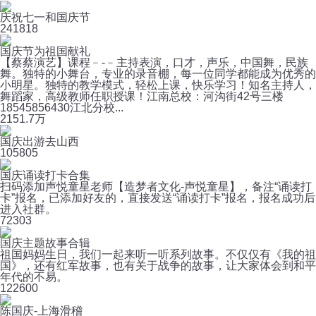
庆祝七一和国庆节
24
1818
国庆节为祖国献礼
【蔡蔡演艺】课程﹣-﹣主持表演，口才，声乐，中国舞，民族
舞。独特的小舞台，专业的录音棚，每一位同学都能成为优秀的
小明星。独特的教学模式，轻松上课，快乐学习！知名主持人，
舞蹈家，高级教师任职授课！江南总校：河沟街42号三楼
18545856430江北分校...
215
1.7万
国庆出游去山西
10
5805
国庆诵读打卡合集
扫码添加声悦童星老师【造梦者文化-声悦童星】，备注“诵读打
卡”报名，已添加好友的，直接发送“诵读打卡”报名，报名成功后
进入社群。
7
2303
国庆主题故事合辑
祖国妈妈生日，我们一起来听一听系列故事。不仅仅有《我的祖
国》，还有红军故事，也有关于战争的故事，让大家体会到和平
年代的不易。
12
2600
陈国庆-上海滑稽