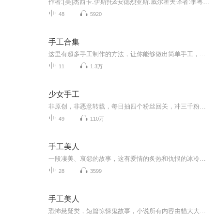
作者:[美]杰西卡.伊斯托&安德烈亚斯.威尔霍夫译者:李粤梅这是一本全面而系统讲解咖啡冲煮的实用指南。从基础知识、冲煮器具、原产地、购买咖啡、品鉴风味及冲煮方法六个方面，系统讲解了关于咖啡的实用知识。为咖啡入门者和渴望进阶者提供了大量新鲜的实用...
48
5920
手工合集
这里有超多手工制作的方法，让你能够做出简单手工，都是一些漂亮的，可以拿来送朋友
11
1.3万
少女手工
非原创，非恶意转载，每日抽四个粉丝回关，冲三千粉麻烦帮个忙，鞋鞋️️
49
110万
手工美人
一段凄美、哀怨的故事，这有爱情的炙热和仇恨的冰冷。一张婚礼请柬引出一起阵年凶案的回忆。展颜，是个美丽的女子，曾经令他梦牵魂绕令他爱不释手的已经逝去的女孩，意外地成了最要好朋友的妻子？待产的妹妹总是噩运连连，这是为什么？自己新结识的女友又...
28
3599
手工美人
恐怖悬疑类，短篇惊悚鬼故事，小说所有内容由貓大大独自录制完成。