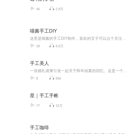
46
2.8万
喵酱手工DIY
这里是喵酱的手工DIY制作，喜欢的宝子可以点个关注，订阅支持一波哦，谢谢啦
39
8.6万
手工美人
一张婚礼请柬引发一起关于阵年凶案的回忆。这是一个凄美、哀怨的故事，有爱情的炙热和仇恨的冰冷。展颜，这个曾经令他断肠令他梦牵魂绕的已经逝去的女孩，怎会意外地成了最要好朋友的妻子？待产的妹妹为何总是噩运连连？而自己新结识的女友为何又与传说中医院的恐怖护士有何关联？
8
556
星｜手工手帐
77
31万
手工咖啡