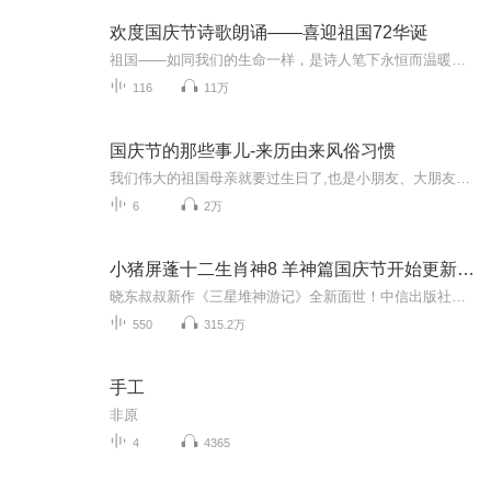
欢度国庆节诗歌朗诵——喜迎祖国72华诞
祖国——如同我们的生命一样，是诗人笔下永恒而温暖的主题。在祖国72周年华诞来临之际，特创建这个诗歌朗诵专辑，诵读经典爱国篇章，和大家一起歌颂祖国，向国庆的献礼！祝愿伟大的祖国繁荣富强，祝愿大家国庆节快乐，度过平安快乐的黄金周假期！
116
11万
国庆节的那些事儿-来历由来风俗习惯
我们伟大的祖国母亲就要过生日了,也是小朋友、大朋友们最喜欢的“国庆小长假”或说“黄金周”还有说”国庆7天乐”的，说法真是不一而足。那么“国庆节”是怎么来的？自古以来国庆节怎么庆贺？新中国国庆节的来历，以及新中国国庆节的庆贺方式又有哪些呢？ ...
6
2万
小猪屏蓬十二生肖神8 羊神篇国庆节开始更新啦！
晓东叔叔新作《三星堆神游记》全新面世！中信出版社出版！京东当当淘宝均有售！点蓝色字收听——《小猪屏蓬爆笑日记2024》《小猪屏蓬爆笑日记2》《小猪屏蓬爆笑日记1》让你笑得喘不上气！《我进故宫当富翁——小猪屏蓬故宫财商笔记》教你成为大富翁！《小...
550
315.2万
手工
非原
4
4365