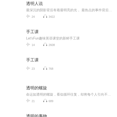
透明人说
最深沉的阴影背后有着最明亮的光， 最热点的事件背后有着更值得思考的方向， 小透明的话语也许微弱无力。 但我们始终拥有发声的权利。 小透明的看法或许被嘈杂淹没。 但我们仍要表达独立的价值观。 这里是透明人说。每周五晚八点，请准备好，用心听。
24
3422
手工课
Let'sFun趣味英语课堂的新鲜手工课
14
2608
手工课
23
768
透明的螺旋
命运如透明的螺旋，看似循环往复，却将每个人引向不可预知的深渊
21
689
透明的事物