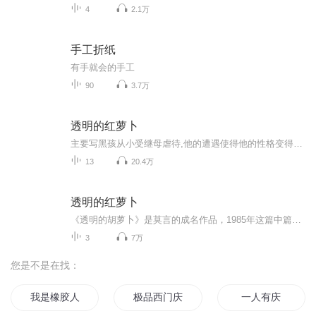
4
2.1万
手工折纸
有手就会的手工
90
3.7万
透明的红萝卜
主要写黑孩从小受继母虐待,他的遭遇使得他的性格变得沉默、倔强而孤独，感情世界也变得空虚，不愿意跟别人打交道，他经常对着事物发呆，对大自然有着超强的触觉、听觉。
13
20.4万
透明的红萝卜
《透明的胡萝卜》是莫言的成名作品，1985年这篇中篇小说发表在1985年《中国作家》第二期，莫言通过小说人物黑孩诉说了他少年时代吃过的苦，生活环境的寂寞荒凉，无人理睬却又耽于幻想的那一段时光，是理解莫言作品内涵的重要途径。后来莫言以《透明的胡萝...
3
7万
您是不是在找：
我是橡胶人
极品西门庆
一人有庆