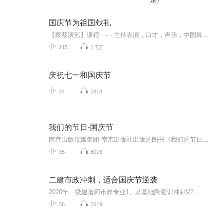
乐）
国庆节为祖国献礼
【蔡蔡演艺】课程﹣-﹣主持表演，口才，声乐，中国舞，民族舞。独特的小舞台，专业的录音棚，每一位同学都能成为优秀的小明星。独特的教学模式，轻松上课，快乐学习！知名主持人，舞蹈家，高级教师任职授课！江南总校：河沟街42号三楼 18545856430江北分校...
215
1.7万
庆祝七一和国庆节
24
1818
我们的节日-国庆节
南京出版传媒集团·南京出版社出版的图书《我们的节日》通过对中国节日文化和节日意义进行深度的挖掘，面向青少年群体构建独具特色的栏目内容，以此丰富春节、元宵节、清明节、端午节、七夕节、中秋节、重阳节等传统节日；六一节、教师节、国庆节等新兴节日的文化内涵和表现形式。促进青少年形成新的节日习俗，提升节日仪式感、认同感。音频作品由金陵朗读者联盟志愿者朗诵，南京音像出版社、金陵图书馆联合制作。
35
8076
二建市政冲刺，适合国庆节逆袭
2020年二级建造师市政专业1、从基础到密训冲刺V2、从精华课程到超压密押V3、0基础同步更新v4、持续更新到2020年考试V5、只要你跟着学让你一次稳拿证V6、渠道超压压题，超压三页纸等独家绝密压题!
36
2619