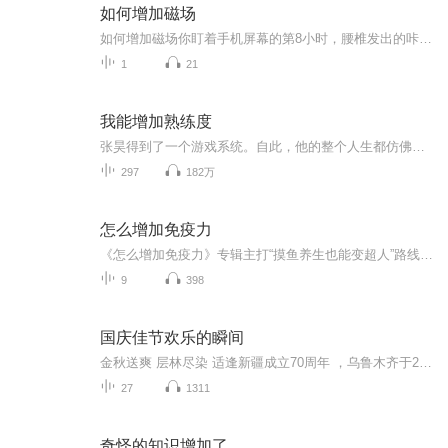
如何增加磁场
如何增加磁场你盯着手机屏幕的第8小时，腰椎发出的咔哒声比微信提示音还频繁——这不是你的错觉，现代人确实在变成"人体废铁"。隔壁中医馆的老先生总说你"磁场弱得像被雷劈过的WIFI信号"，今天咱们就用厨房里的红糖水都能听懂的硬核中医知识，教你把自己修...
1
21
我能增加熟练度
张昊得到了一个游戏系统。自此，他的整个人生都仿佛变成了一场游戏。修炼一次少阳桩，熟练度加一。修炼一次罗汉拳，熟练度加一，熟练度（100/100），罗汉拳大圆满。很长时间张昊都以为自己得到了一个有耕耘才会有收获，勤劳朴实的系统。直到......他看到熟...
297
182万
怎么增加免疫力
《怎么增加免疫力》专辑主打“摸鱼养生也能变超人”路线，10+1份硬核攻略承包你的健康buff！免费篇带你玩转免疫力养成游戏：熬夜党急救食单、社畜专属碎片化运动、睡眠质量黑客手册…系统拆解吃/睡/动/补全流程，附带中医“扶正气”茶饮方和西医营养学配方...
9
398
国庆佳节欢乐的瞬间
金秋送爽 层林尽染 适逢新疆成立70周年 ，乌鲁木齐于2025年9月23日迎来党中央和习大大带领的慰问团。新疆各族群众欢欣鼓舞，热烈欢迎。
27
1311
奇怪的知识增加了