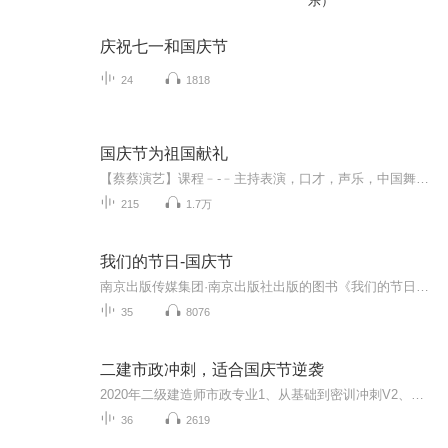
乐）
庆祝七一和国庆节
24
1818
国庆节为祖国献礼
【蔡蔡演艺】课程﹣-﹣主持表演，口才，声乐，中国舞，民族舞。独特的小舞台，专业的录音棚，每一位同学都能成为优秀的小明星。独特的教学模式，轻松上课，快乐学习！知名主持人，舞蹈家，高级教师任职授课！江南总校：河沟街42号三楼 18545856430江北分校...
215
1.7万
我们的节日-国庆节
南京出版传媒集团·南京出版社出版的图书《我们的节日》通过对中国节日文化和节日意义进行深度的挖掘，面向青少年群体构建独具特色的栏目内容，以此丰富春节、元宵节、清明节、端午节、七夕节、中秋节、重阳节等传统节日；六一节、教师节、国庆节等新兴节日的文化内涵和表现形式。促进青少年形成新的节日习俗，提升节日仪式感、认同感。音频作品由金陵朗读者联盟志愿者朗诵，南京音像出版社、金陵图书馆联合制作。
35
8076
二建市政冲刺，适合国庆节逆袭
2020年二级建造师市政专业1、从基础到密训冲刺V2、从精华课程到超压密押V3、0基础同步更新v4、持续更新到2020年考试V5、只要你跟着学让你一次稳拿证V6、渠道超压压题，超压三页纸等独家绝密压题!
36
2619