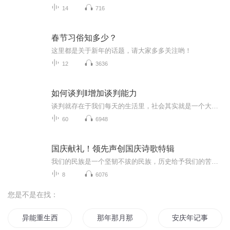
14
716
春节习俗知多少？
这里都是关于新年的话题，请大家多多关注哟！
12
3636
如何谈判‖增加谈判能力
谈判就存在于我们每天的生活里，社会其实就是一个大的谈判桌。而你的对手，包括每天出现在你生活当中的每一个人，你的伴侣，孩子，父母，老板工作伙伴，竞争对手当你具有出色的谈判力，那么不管在生活还是在工作中你都能得到你想要的一切。
60
6948
国庆献礼！领先声创国庆诗歌特辑
我们的民族是一个坚韧不拔的民族，历史给予我们的苦难都变成了闪着金光的勋章！我们的国家是一个龙腾虎跃的国家，那条巨龙正以不可阻挡之势崛起于神奇的东方！------------------------------------------------值此祖国70周年华诞之际，领先声创以诗歌向祖国献礼！用我们的声音、用我们的热血、用我们的灵魂诵读经典爱国篇章，歌颂我们的祖国！永远繁荣富强！
8
6076
您是不是在找：
异能重生西门庆
那年那月那时节
安庆年记事