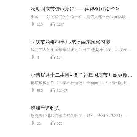
欢度国庆节诗歌朗诵——喜迎祖国72华诞
祖国——如同我们的生命一样，是诗人笔下永恒而温暖的主题。在祖国72周年华诞来临之际，特创建这个诗歌朗诵专辑，诵读经典爱国篇章，和大家一起歌颂祖国，向国庆的献礼！祝愿伟大的祖国繁荣富强，祝愿大家国庆节快乐，度过平安快乐的黄金周假期！
116
11万
国庆节的那些事儿-来历由来风俗习惯
我们伟大的祖国母亲就要过生日了,也是小朋友、大朋友们最喜欢的“国庆小长假”或说“黄金周”还有说”国庆7天乐”的，说法真是不一而足。那么“国庆节”是怎么来的？自古以来国庆节怎么庆贺？新中国国庆节的来历，以及新中国国庆节的庆贺方式又有哪些呢？ ...
6
2万
小猪屏蓬十二生肖神8 羊神篇国庆节开始更新啦！
晓东叔叔新作《三星堆神游记》全新面世！中信出版社出版！京东当当淘宝均有售！点蓝色字收听——《小猪屏蓬爆笑日记2024》《小猪屏蓬爆笑日记2》《小猪屏蓬爆笑日记1》让你笑得喘不上气！《我进故宫当富翁——小猪屏蓬故宫财商笔记》教你成为大富翁！《小...
550
314.9万
增加管道收入
想交流和进我们读书群的听友，威X，15819375331） 我们要用15年的时间影响一亿人读书，1000个家庭实现财务自由！《管道的故事》告诉我们，我们都生活在一个”提桶”的世界里：干一天的活儿拿一天的工钱，干一个月的工作领一个月的薪水。 无论你是年收入不...
22
979