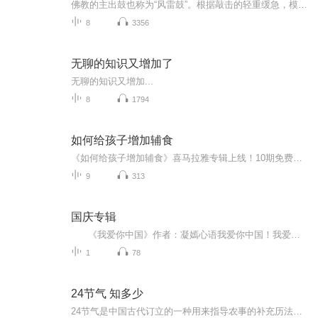
佛教的主出鼓也称为“风雷鼓”。根据敲击的轻重缓急，模拟出风、雨、雷、电之声，以此祝愿国土风调雨顺，法界安宁。早上的风雷鼓边击边诵大悲咒，收尾时与寺院早课的引磬、云板无缝衔接。晚上的风雷鼓边击边诵念心经，与对面的钟声互为呼应。本音乐来自少林寺
8
3356
无聊的知识又增加了
无聊的知识又增加...
8
1794
如何给孩子增加辅食
《如何给孩子增加辅食》喜马拉雅专辑上线！10期免费干货+1期王炸付费内容，手把手教你养出干饭小能手。免费篇从辅食三阶通关法则到20种黄金食材搭配，系统性拆解各月龄喂养要点，附赠全网最野的辅食泥避坑指南、过敏刺客识别手册，连“职场妈妈5分钟备餐流...
9
313
国庆专辑
《我爱你中国》作者：凝嫣心语我爱你中国！我爱你春天蓬勃的秧苗；我爱你秋日金黄的硕果。我爱你中国！我爱你青松气质，我爱你红梅品格！我爱你家乡的甜蔗好像乳汁滋润着我的心窝。我爱你中国，我要把最美的歌儿献给你，我的母亲我的祖国。我爱你中国，我爱...
1
78
24节气 知多少
24节气是中国古代订立的一种用来指导农事的补充历法，是中华民族劳动人民长期经验的积累成果和智慧的结晶。知节方可通理，识节方可通律。它和我们的生活息息相关。指导着我们的衣食住行。每个节气都有着相关的绝美的古诗词，帮你更好地学习中国博大精深的...