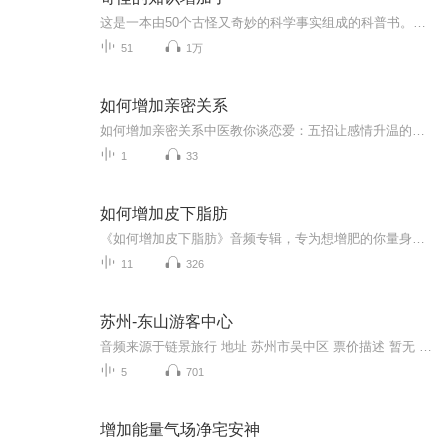
这是一本由50个古怪又奇妙的科学事实组成的科普书。随着科技的进步和飞跃，人类在太空的冒险、对量子世界的理解不断加深，这一切都揭示了一个远比我们想象中更为奇怪的宇宙。作者用轻松幽默的语言，向我们阐释了宇宙所暗藏的巨大能量，也揭示了关于生命存...
51
1万
如何增加亲密关系
如何增加亲密关系中医教你谈恋爱：五招让感情升温的古法秘方 最近发现个怪现象：当代人手机里能同时撩八个网友，现实中跟对象吃火锅却只会埋头刷短视频。分手理由从"性格不合"发展到"他吃麻辣烫居然不喝汤"，仿佛亲密关系成了消消乐游戏，三颗星没凑齐...
1
33
如何增加皮下脂肪
《如何增加皮下脂肪》音频专辑，专为想增肥的你量身打造！11个音频，10个免费，1个付费，带你从零开始，一步步掌握增脂秘诀。免费音频，系统讲解增脂要点，标题清晰易懂；付费音频，深入剖析，10篇系统文章组合，助你科学增脂，告别瘦弱身形！快来加入我们...
11
326
苏州-东山游客中心
音频来源于链景旅行 地址 苏州市吴中区 票价描述 暂无 开放时间 全天 乘车信息 581路公交即可到达景区
5
701
增加能量气场净宅安神