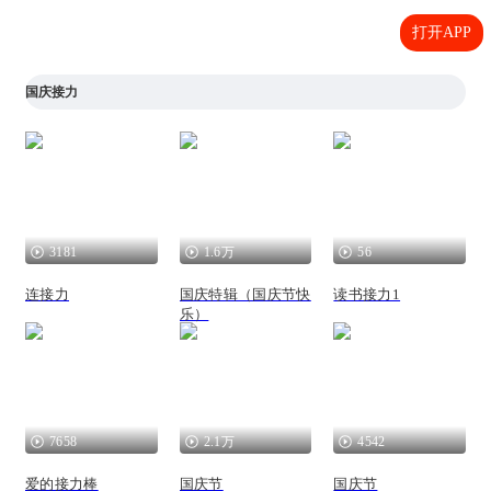
打开APP
国庆接力
3181
1.6万
56
连接力
国庆特辑（国庆节快
读书接力1
乐）
7658
2.1万
4542
爱的接力棒
国庆节
国庆节