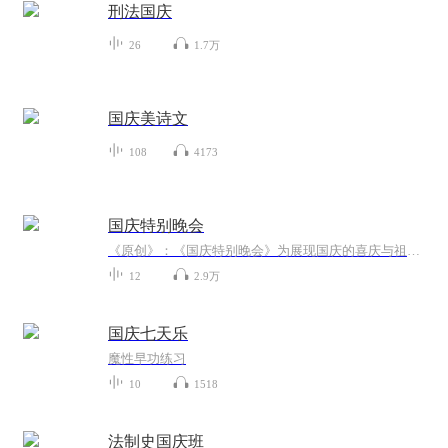
刑法国庆
26
1.7万
国庆美诗文
108
4173
国庆特别晚会
《原创》：《国庆特别晚会》为展现国庆的喜庆与祖国的深情我将以具体的场景切入从清晨升旗的庄严到街头巷尾的欢庆到历史与当下的交融，用优美的笔触传递对祖国的热爱与自豪！用诗歌和情感美文形式，歌颂祖国的繁荣富强，祝人民幸福安康！
12
2.9万
国庆七天乐
魔性早功练习
10
1518
法制史国庆班