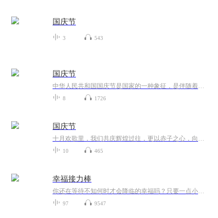
国庆节
3
543
国庆节
中华人民共和国国庆节是国家的一种象征，是伴随着国家的出现而出现的。让我们用诗歌朗诵歌颂祖国的繁荣富强，国泰民安。
8
1726
国庆节
十月欢歌里，我们共庆辉煌过往，更以赤子之心，向未来书写滚烫的誓言——这盛世，值得我们以热爱相拥。
10
465
幸福接力棒
你还在等待不知何时才会降临的幸福吗？只要一点小改变，让自己快乐的方法其实很简单。人生由多数零碎片段，再加上少数大事拼凑而成。然而，为什么我们只在大事上慎重以对，却总是被小事绊倒，虚度日常，让幸福无限延期，徒增遗憾呢？
97
9547