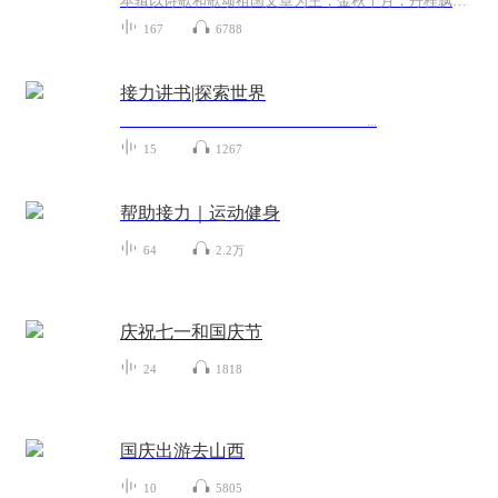
本辑以诗歌和歌颂祖国文章为主，金秋十月，丹桂飘香，在这个充满丰收喜悦的季节里，我们满怀激动和自豪，迎来了中华人民共和国76周年华诞。这不仅是一个庄重的纪念日，更是全体中华儿女共同欢庆的盛大的节日，承载着深厚的民族情感和历史意义.
167
6788
接力讲书|探索世界
...
15
1267
帮助接力｜运动健身
64
2.2万
庆祝七一和国庆节
24
1818
国庆出游去山西
10
5805