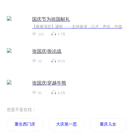
国庆节为祖国献礼
【蔡蔡演艺】课程﹣-﹣主持表演，口才，声乐，中国舞，民族舞。独特的小舞台，专业的录音棚，每一位同学都能成为优秀的小明星。独特的教学模式，轻松上课，快乐学习！知名主持人，舞蹈家，高级教师任职授课！江南总校：河沟街42号三楼 18545856430江北分校...
215
1.7万
张国庆|舆论战
22
4713
张国庆|穿越牛熊
91
4.2万
您是不是在找：
重生西门庆
大庆第一恶
重庆儿女