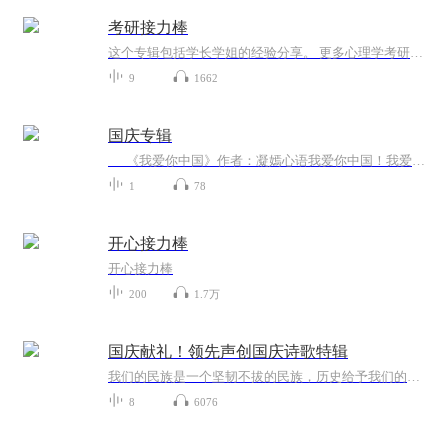
考研接力棒
这个专辑包括学长学姐的经验分享。 更多心理学考研资讯，欢迎每周五、周六晚7点来YY频道：80663099 也可以访问我的官方网站： www.blingschool.com
9
1662
国庆专辑
《我爱你中国》作者：凝嫣心语我爱你中国！我爱你春天蓬勃的秧苗；我爱你秋日金黄的硕果。我爱你中国！我爱你青松气质，我爱你红梅品格！我爱你家乡的甜蔗好像乳汁滋润着我的心窝。我爱你中国，我要把最美的歌儿献给你，我的母亲我的祖国。我爱你中国，我爱...
1
78
开心接力棒
开心接力棒
200
1.7万
国庆献礼！领先声创国庆诗歌特辑
我们的民族是一个坚韧不拔的民族，历史给予我们的苦难都变成了闪着金光的勋章！我们的国家是一个龙腾虎跃的国家，那条巨龙正以不可阻挡之势崛起于神奇的东方！------------------------------------------------值此祖国70周年华诞之际，领先声创以诗歌向祖国献礼！用我们的声音、用我们的热血、用我们的灵魂诵读经典爱国篇章，歌颂我们的祖国！永远繁荣富强！
8
6076