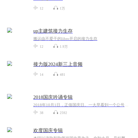
12
1万
up主建筑接力生存
搬运由不爱干的libro开启的接力生存
12
1.9万
接力版2024新三上音频
14
481
2018国庆吟诵专辑
2018年10月1日，正值国庆日。一大早看到一个公号文章，正是文天祥的《己卯十月一日至燕越五日罹狴犴有感而赋》。当然，彼十一非当今的十一。不过数字的巧合还是让人感触，今天拿来读一读，体味一番历史英杰的民族情怀，恰也当时。 根据诗题来看，这组诗是写于十月一日至十月五日之间，是文天祥被俘之后所作，这些诗作不仅有凛凛正气，更也能看的到他百端交集的复杂情感。另一首于右任先生的《望大陆》，微信公号有称《望乡》，一句“山之上国之殇”荡气回肠，一并兴起拿来读了一读。仓促间多有瑕疵...
38
2592
欢度国庆专辑