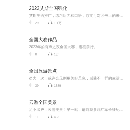
2022艾斯全国强化
艾斯英语推广，练习听力和口语，原文可对照书上的来，非官方授权，如有侵权请私信联系删除，有做得不到位的可私信联系也可评论
29
1.1万
全国大赛作品
2023年的有声之夜全国大赛，砥砺前行。
8
1万
全国旅游景点
努力一次，或许会见到更美好景色，感受不一样的生活环境，体验不同人生
39
1389
云游全国美景
足不出户，云游美景！第一站，请随我参观红军长征纪念馆，感受革命前辈艰苦卓绝的斗争，立志报国生生不已！！！！第二站，千年盐都燊海井的前世今生
11
463