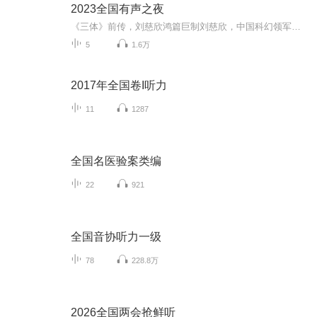
2023全国有声之夜
《三体》前传，刘慈欣鸿篇巨制刘慈欣，中国科幻领军人物，中国作家协会会员。他凭一己之力将中国科幻提升至世界水准！亚洲首位科幻大奖“雨果奖”获奖者，十七次荣获中国科幻“银河奖”，四次荣获全球华语科幻星云奖。2019年入选福布斯中国100名人榜。2019...
5
1.6万
2017年全国卷I听力
11
1287
全国名医验案类编
22
921
全国音协听力一级
78
228.8万
2026全国两会抢鲜听