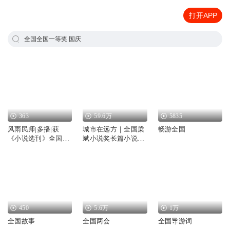
打开APP
全国全国一等奖 国庆
363
59.6万
5835
风雨民师|多播|获
城市在远方｜全国梁
畅游全国
《小说选刊》全国小
斌小说奖长篇小说一
说一等奖
等奖
450
5.6万
1万
全国故事
全国两会
全国导游词