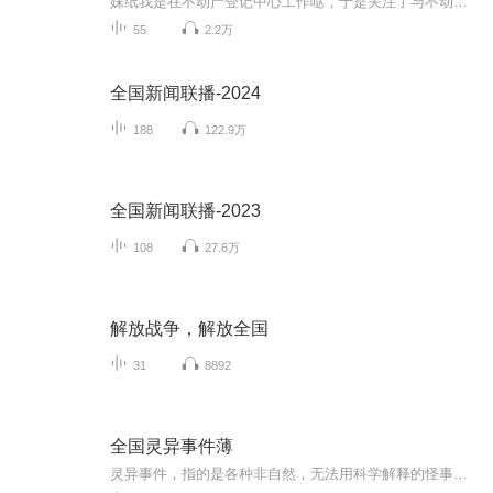
妹纸我是在不动产登记中心工作哒，于是关注了与不动产登记相关的微信公众号，每天学一点，但是自己看觉得太乏味，于是便录出来，既督促自己学习，也可以造福大家哦~~~
55
2.2万
全国新闻联播-2024
188
122.9万
全国新闻联播-2023
108
27.6万
解放战争，解放全国
31
8892
全国灵异事件薄
灵异事件，指的是各种非自然，无法用科学解释的怪事。但是经过心理学家证实，灵异事件大部分是发生在一些狭小空间。在这些空间里，通过人体的气流很急，而那些发现所谓灵异生物的人，大多数是由于人们的恐惧心理以及了解过以往的历史而产生了心里方面的暗...