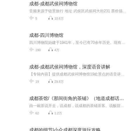
成都-成都武侯祠博物馆
音频来源于链景旅行 地址 武侯区武侯祠大街231 票价描述 60元/人，学生半价，年票100元。 开放时间 乘车信息 乘坐1、8、53、57、59、82、109、110、301、302、335、503等公交车可到达。
5
10.6万
成都-四川博物馆
四川博物院始建于1941年，至今已有70余年历史。现有院藏文物32万余件，其中珍贵文物5万余件。2009年，四川博物院新馆落成。新馆占地88余亩，位于成都市浣花溪历史文化风景区，这是西南地区最大的综合性博物馆，在全国公共博物馆中占有重要地位。四川博物院目前拥有14个展厅，总面积12000平方米，包含书画、陶瓷、青铜器、民族文物、工艺美术、藏传佛教、万佛寺石刻、张大千书画、汉代陶石艺术等10个常设展览，还有4个临时展厅，用于举办各类临时展览。新馆还...
190
4万
成都-成都武侯祠博物馆，深度语音讲解
【专辑内容】提供成都武侯祠博物馆19处景点的语音讲解服务；【适用范围】游客到达景区后，即刻打开，边走、边看、边听；【如何下载】如果遇到信号不好，建议您提前下载好语音；
19
29.8万
成都茶馆/《那间街角的茶铺》（地道成都话版）
由一碗茶说开去，说成都，说成都的茶铺茶客。说酸甜苦辣五颜六色。说眉来眼去，说你死我活，说分分合合。叙述饱满，绵密，细节生动，流畅节制。再加上客观理性多维的分析，值得入耳。本节目依据文本：《那间街角的茶铺》/王笛。节目主题：民俗文化 成都风...
62
1.2万
成都的细节|小众成都深度游玩攻略