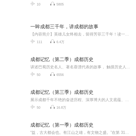
10
5805
一眸成都三千年，讲成都的故事
【内容简介】英雄儿女终相去，留得芳菲三千年！读一本书 ，历一城沧桑 ，品三千年的人与事。这是一部关于成都的百花缭乱的城市史，也是中国版的《耶路撒冷三千年》。这里有上古帝王与奇人异士的民间传说、英雄豪杰的谋略纷争、宫廷政治的明争暗斗、王朝政...
111
6.4万
成都记忆（第二季）成都历史
讲述巴蜀历史名人、著名蓉漂代表的故事， 触摸历史人文脉搏，凸显天府四川的历史文化特色。以主播讲述、情景剧演绎、史学专家讲解等广播特有的制作方式，探索天府文化的前世与今生，找寻巴山蜀水的根、公园城市的魂。
50
6556
成都记忆（第三季）成都历史
展示成都千年不绝的奋进历程、深厚博大的人文底蕴、乐观包容创新友善的城市品格，探寻成都绵延不绝、经久不衰的文化传承和城市基因
50
16.8万
成都记忆（第一季）成都历史
“益，古大都会也。有江山之雄，有文物之盛。”在第 31届世界大学生夏季运动会欢迎宴会上，习近平总书记引用古语赞誉成都历史悠久、人文荟萃。为展示成都千年不绝的奋进历程、深厚博大的人文底蕴、乐观包容创新友善的城市品格，探寻成都绵延不绝、经久不衰...