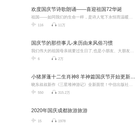
欢度国庆节诗歌朗诵——喜迎祖国72华诞
祖国——如同我们的生命一样，是诗人笔下永恒而温暖的主题。在祖国72周年华诞来临之际，特创建这个诗歌朗诵专辑，诵读经典爱国篇章，和大家一起歌颂祖国，向国庆的献礼！祝愿伟大的祖国繁荣富强，祝愿大家国庆节快乐，度过平安快乐的黄金周假期！
116
11万
国庆节的那些事儿-来历由来风俗习惯
我们伟大的祖国母亲就要过生日了,也是小朋友、大朋友们最喜欢的“国庆小长假”或说“黄金周”还有说”国庆7天乐”的，说法真是不一而足。那么“国庆节”是怎么来的？自古以来国庆节怎么庆贺？新中国国庆节的来历，以及新中国国庆节的庆贺方式又有哪些呢？ ...
6
2万
小猪屏蓬十二生肖神8 羊神篇国庆节开始更新啦！
晓东叔叔新作《三星堆神游记》全新面世！中信出版社出版！京东当当淘宝均有售！点蓝色字收听——《小猪屏蓬爆笑日记2024》《小猪屏蓬爆笑日记2》《小猪屏蓬爆笑日记1》让你笑得喘不上气！《我进故宫当富翁——小猪屏蓬故宫财商笔记》教你成为大富翁！《小...
550
315.2万
2020年国庆成都旅游旅游
15
1978