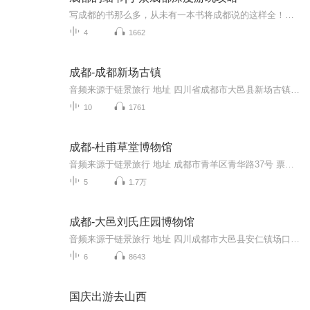
写成都的书那么多，从未有一本书将成都说的这样全！成都，让我们爱生活，更重要的，它让我们学会怎样爱生活！一个地理的成都：从成姆斯特丹到千年少城，从华西坝到老舞厅，细腻叙说这座城市的演变细节；一个历史的成都：从食辣小史到袍哥江湖，从茶馆空间...
4
1662
成都-成都新场古镇
音频来源于链景旅行 地址 四川省成都市大邑县新场古镇 票价描述 暂无 开放时间 全天 乘车信息 暂无
10
1761
成都-杜甫草堂博物馆
音频来源于链景旅行 地址 成都市青羊区青华路37号 票价描述 暂无 开放时间 全天 乘车信息 暂无
5
1.7万
成都-大邑刘氏庄园博物馆
音频来源于链景旅行 地址 四川成都市大邑县安仁镇场口 票价描述 成人50元，16岁以上学生、60-70岁老年人凭有效证件享受半票；现役军人、残疾人、70岁以上老年人凭有效证件享受免票；16岁以下未成年人在成年人监护下游览享受免票。 开放时间 9:00-17:00 乘...
6
8643
国庆出游去山西