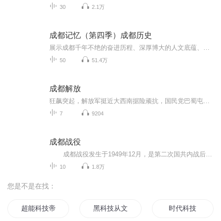
30
2.1万
成都记忆（第四季）成都历史
展示成都千年不绝的奋进历程、深厚博大的人文底蕴、乐观包容创新友善的城市品格，探寻成都绵延不绝、经久不衰的文化传承和城市基因
50
51.4万
成都解放
狂飙突起，解放军挺近大西南据险顽抗，国民党巴蜀屯重兵当共和国的五星红旗在天安门前升起让蒋介石万念俱灰的成都战役拉开帷幕进兵西南、决胜川西、抢修都江堰、剿匪行动、修建成渝铁路
7
9204
成都战役
成都战役发生于1949年12月，是第二次国共内战后期的一次战役，通过此次战役刘伯承、邓小平率领的中国人民解放军第二野战军在成都平原歼灭了胡宗南率领的国军30余万人，进占成都。通过成都战役，解放军基本歼灭了退往西南地区的国军主力，国军在成都战役后不久最终退出大陆，蒋介石自成都飞往台北后，终生没有再回到大陆。 本专辑主要通过讲述成都战役中的人物故事来介绍成都战役。希望通过本专辑让中国人民尤其是成都人民了解成都战役，感受成都解放的来之不易，感恩先烈...
10
1.8万
您是不是在找：
超能科技帝国
黑科技从文科生开始
时代科技