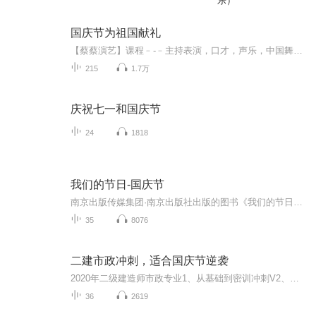
乐）
国庆节为祖国献礼
【蔡蔡演艺】课程﹣-﹣主持表演，口才，声乐，中国舞，民族舞。独特的小舞台，专业的录音棚，每一位同学都能成为优秀的小明星。独特的教学模式，轻松上课，快乐学习！知名主持人，舞蹈家，高级教师任职授课！江南总校：河沟街42号三楼 18545856430江北分校...
215
1.7万
庆祝七一和国庆节
24
1818
我们的节日-国庆节
南京出版传媒集团·南京出版社出版的图书《我们的节日》通过对中国节日文化和节日意义进行深度的挖掘，面向青少年群体构建独具特色的栏目内容，以此丰富春节、元宵节、清明节、端午节、七夕节、中秋节、重阳节等传统节日；六一节、教师节、国庆节等新兴节日的文化内涵和表现形式。促进青少年形成新的节日习俗，提升节日仪式感、认同感。音频作品由金陵朗读者联盟志愿者朗诵，南京音像出版社、金陵图书馆联合制作。
35
8076
二建市政冲刺，适合国庆节逆袭
2020年二级建造师市政专业1、从基础到密训冲刺V2、从精华课程到超压密押V3、0基础同步更新v4、持续更新到2020年考试V5、只要你跟着学让你一次稳拿证V6、渠道超压压题，超压三页纸等独家绝密压题!
36
2619