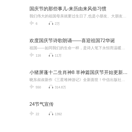
国庆节的那些事儿-来历由来风俗习惯
我们伟大的祖国母亲就要过生日了,也是小朋友、大朋友们最喜欢的“国庆小长假”或说“黄金周”还有说”国庆7天乐”的，说法真是不一而足。那么“国庆节”是怎么来的？自古以来国庆节怎么庆贺？新中国国庆节的来历，以及新中国国庆节的庆贺方式又有哪些呢？ ...
6
2万
欢度国庆节诗歌朗诵——喜迎祖国72华诞
祖国——如同我们的生命一样，是诗人笔下永恒而温暖的主题。在祖国72周年华诞来临之际，特创建这个诗歌朗诵专辑，诵读经典爱国篇章，和大家一起歌颂祖国，向国庆的献礼！祝愿伟大的祖国繁荣富强，祝愿大家国庆节快乐，度过平安快乐的黄金周假期！
116
11万
小猪屏蓬十二生肖神8 羊神篇国庆节开始更新啦！
晓东叔叔新作《三星堆神游记》全新面世！中信出版社出版！京东当当淘宝均有售！点蓝色字收听——《小猪屏蓬爆笑日记2024》《小猪屏蓬爆笑日记2》《小猪屏蓬爆笑日记1》让你笑得喘不上气！《我进故宫当富翁——小猪屏蓬故宫财商笔记》教你成为大富翁！《小...
550
314.8万
24节气宣传
22
1392