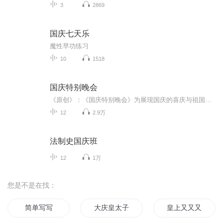
3
2869
国庆七天乐
魔性早功练习
10
1518
国庆特别晚会
《原创》：《国庆特别晚会》为展现国庆的喜庆与祖国的深情我将以具体的场景切入从清晨升旗的庄严到街头巷尾的欢庆到历史与当下的交融，用优美的笔触传递对祖国的热爱与自豪！用诗歌和情感美文形式，歌颂祖国的繁荣富强，祝人民幸福安康！
12
2.9万
法制史国庆班
12
1万
您是不是在找：
简单写写
大庆皇太子
皇上又又又宣我了