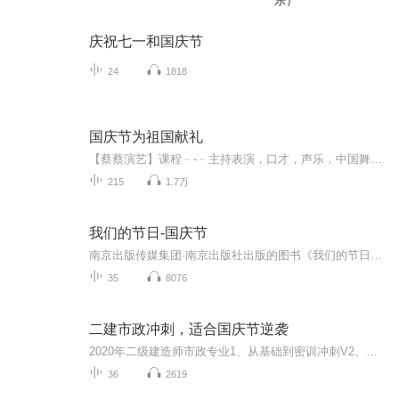
乐）
庆祝七一和国庆节
24
1818
国庆节为祖国献礼
【蔡蔡演艺】课程﹣-﹣主持表演，口才，声乐，中国舞，民族舞。独特的小舞台，专业的录音棚，每一位同学都能成为优秀的小明星。独特的教学模式，轻松上课，快乐学习！知名主持人，舞蹈家，高级教师任职授课！江南总校：河沟街42号三楼 18545856430江北分校...
215
1.7万
我们的节日-国庆节
南京出版传媒集团·南京出版社出版的图书《我们的节日》通过对中国节日文化和节日意义进行深度的挖掘，面向青少年群体构建独具特色的栏目内容，以此丰富春节、元宵节、清明节、端午节、七夕节、中秋节、重阳节等传统节日；六一节、教师节、国庆节等新兴节日的文化内涵和表现形式。促进青少年形成新的节日习俗，提升节日仪式感、认同感。音频作品由金陵朗读者联盟志愿者朗诵，南京音像出版社、金陵图书馆联合制作。
35
8076
二建市政冲刺，适合国庆节逆袭
2020年二级建造师市政专业1、从基础到密训冲刺V2、从精华课程到超压密押V3、0基础同步更新v4、持续更新到2020年考试V5、只要你跟着学让你一次稳拿证V6、渠道超压压题，超压三页纸等独家绝密压题!
36
2619