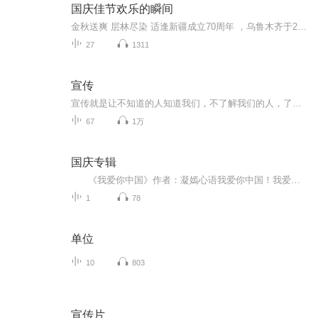
国庆佳节欢乐的瞬间
金秋送爽 层林尽染 适逢新疆成立70周年 ，乌鲁木齐于2025年9月23日迎来党中央和习大大带领的慰问团。新疆各族群众欢欣鼓舞，热烈欢迎。
27
1311
宣传
宣传就是让不知道的人知道我们，不了解我们的人，了解我们，无论是我们的产品还是我们的服务，这就是我的理解
67
1万
国庆专辑
《我爱你中国》作者：凝嫣心语我爱你中国！我爱你春天蓬勃的秧苗；我爱你秋日金黄的硕果。我爱你中国！我爱你青松气质，我爱你红梅品格！我爱你家乡的甜蔗好像乳汁滋润着我的心窝。我爱你中国，我要把最美的歌儿献给你，我的母亲我的祖国。我爱你中国，我爱...
1
78
单位
10
803
宣传片