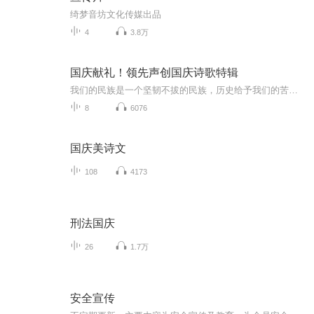
绮梦音坊文化传媒出品
4
3.8万
国庆献礼！领先声创国庆诗歌特辑
我们的民族是一个坚韧不拔的民族，历史给予我们的苦难都变成了闪着金光的勋章！我们的国家是一个龙腾虎跃的国家，那条巨龙正以不可阻挡之势崛起于神奇的东方！------------------------------------------------值此祖国70周年华诞之际，领先声创以诗歌向祖国献礼！用我们的声音、用我们的热血、用我们的灵魂诵读经典爱国篇章，歌颂我们的祖国！永远繁荣富强！
8
6076
国庆美诗文
108
4173
刑法国庆
26
1.7万
安全宣传