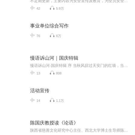
不定期更新，主要内容为安全宣传及教育，为全员安全贡献自己的微薄之力
42
5.9万
事业单位综合写作
76
6万
慢语诉山河｜国庆特辑
慢语诉山河·国庆特辑 序 当秋风掠过天安门的红墙，当桂香漫过万里长江的碧波，我总愿慢下脚步，以声为笔，轻轻描摹这山河的模样。 不必追赶喧嚣的潮，也无需堆砌华丽的词——这一辑里，每一段朗诵都是心底的低语：是对着塞北草原的星子说“国泰”，是向着...
13
808
活动宣传
14
1.1万
陈国庆教授读《论语》
陕西省慈善文化研究中心主任、西北大学博士生导师陈国庆教授解读《论语》