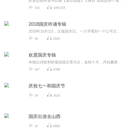
欢迎您收听喜马拉雅【鬼话连篇】大家好 我就是那个鬼话连篇的男人 这里的故事 男人听了不孤单 女人听了想往你怀里钻 小孩听完不敢把厕所上 单身听了寻新欢 这里有人类道德的沦丧 有迷失人性的鬼怪复仇 有充满怨气鬼屋惊魂 有感人泪下的孽缘未了 有白狐拜月 有黄狼讨封 有奇人异事 有风花雪月 有变态杀手 有灵异怪诞 有道貌岸然是食人恶魔 有邋遢猥琐的降妖道人 一双红色的高跟鞋 一个白领的偷窥癖 一位神秘的巫族后裔 一幢鬼气冲天的医院 人在东北也能中降头 黑山老妖也有情 厕所里面有只手 水泥墙里藏男友 末班司机遇见鬼 深夜加班最惊魂 你的邻居可能不是人 结婚女友她是鬼 爱上尸体是谁的错 养了小鬼能转运 木匠师傅不能惹 千年古尸化旱魃 精神失常测未来 停尸房里烤肉串 老板家里吃婴孩 。。。惊悚 恐怖 灵异 怪诞 民间异闻 上古传说 深山奇人 都市异能 尽在【鬼话连篇】 ps：多给主播点关注 免费故事听到吐~
315
1065.9万
2018国庆吟诵专辑
2018年10月1日，正值国庆日。一大早看到一个公号文章，正是文天祥的《己卯十月一日至燕越五日罹狴犴有感而赋》。当然，彼十一非当今的十一。不过数字的巧合还是让人感触，今天拿来读一读，体味一番历史英杰的民族情怀，恰也当时。 根据诗题来看，这组诗是写于十月一日至十月五日之间，是文天祥被俘之后所作，这些诗作不仅有凛凛正气，更也能看的到他百端交集的复杂情感。另一首于右任先生的《望大陆》，微信公号有称《望乡》，一句“山之上国之殇”荡气回肠，一并兴起拿来读了一读。仓促间多有瑕疵...
38
2592
欢度国庆专辑
本辑以诗歌和歌颂祖国文章为主，金秋十月，丹桂飘香，在这个充满丰收喜悦的季节里，我们满怀激动和自豪，迎来了中华人民共和国76周年华诞。这不仅是一个庄重的纪念日，更是全体中华儿女共同欢庆的盛大的节日，承载着深厚的民族情感和历史意义.
167
6788
庆祝七一和国庆节
24
1818
国庆出游去山西
10
5805