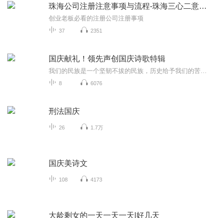
珠海公司注册注意事项与流程-珠海三心二意财税
创业老板必看的注册公司注册事项
37
2351
国庆献礼！领先声创国庆诗歌特辑
我们的民族是一个坚韧不拔的民族，历史给予我们的苦难都变成了闪着金光的勋章！我们的国家是一个龙腾虎跃的国家，那条巨龙正以不可阻挡之势崛起于神奇的东方！------------------------------------------------值此祖国70周年华诞之际，领先声创以诗歌向祖国献礼！用我们的声音、用我们的热血、用我们的灵魂诵读经典爱国篇章，歌颂我们的祖国！永远繁荣富强！
8
6076
刑法国庆
26
1.7万
国庆美诗文
108
4173
大龄剩女的一天一天一天|好几天