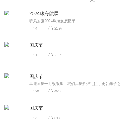
乐）
2024珠海航展
听风的蚕2024珠海航展记录
4
21.9万
国庆节
11
2.1万
国庆节
喜迎国庆十月欢歌里，我们共庆辉煌过往，更以赤子之心，向未来书写滚烫的誓言——这盛世，值得我们以热爱相拥。
20
4542
国庆节
3
543