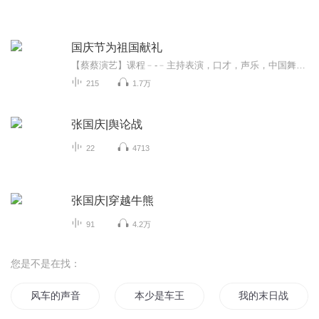
国庆节为祖国献礼
【蔡蔡演艺】课程﹣-﹣主持表演，口才，声乐，中国舞，民族舞。独特的小舞台，专业的录音棚，每一位同学都能成为优秀的小明星。独特的教学模式，轻松上课，快乐学习！知名主持人，舞蹈家，高级教师任职授课！江南总校：河沟街42号三楼 18545856430江北分校...
215
1.7万
张国庆|舆论战
22
4713
张国庆|穿越牛熊
91
4.2万
您是不是在找：
风车的声音
本少是车王
我的末日战车