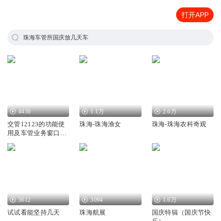
打开APP
珠海车管所国庆放几天车
4436
1.1万
2.6万
交管12123的功能使
珠海-珠海渔女
珠海-珠海农科奇观
用及车管业务窗口办
理流程
5612
3094
1.6万
试试看能坚持几天
珠海航展
国庆特辑（国庆节快