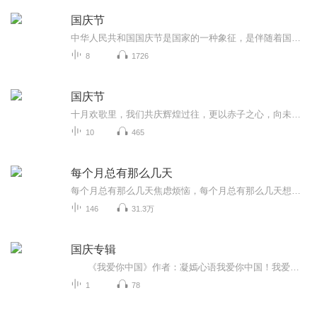
国庆节
中华人民共和国国庆节是国家的一种象征，是伴随着国家的出现而出现的。让我们用诗歌朗诵歌颂祖国的繁荣富强，国泰民安。
8
1726
国庆节
十月欢歌里，我们共庆辉煌过往，更以赤子之心，向未来书写滚烫的誓言——这盛世，值得我们以热爱相拥。
10
465
每个月总有那么几天
每个月总有那么几天焦虑烦恼，每个月总有那么几天想八卦吐槽。「每个月总有那么几天」关注泛文娱话题，关注烟火人生。谈笑风生间有态度，嬉笑怒骂中见众生。商务及入社群，请＋小助手微信：mgyzynmyt
146
31.3万
国庆专辑
《我爱你中国》作者：凝嫣心语我爱你中国！我爱你春天蓬勃的秧苗；我爱你秋日金黄的硕果。我爱你中国！我爱你青松气质，我爱你红梅品格！我爱你家乡的甜蔗好像乳汁滋润着我的心窝。我爱你中国，我要把最美的歌儿献给你，我的母亲我的祖国。我爱你中国，我爱...
1
78