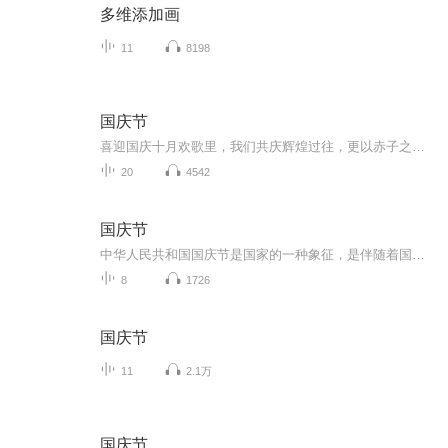
多维添加画
11
8198
国庆节
喜迎国庆十月欢歌里，我们共庆辉煌过往，更以赤子之心，向未来书写滚烫的誓言——这盛世，值得我们以热爱相拥。
20
4542
国庆节
中华人民共和国国庆节是国家的一种象征，是伴随着国家的出现而出现的。让我们用诗歌朗诵歌颂祖国的繁荣富强，国泰民安。
8
1726
国庆节
11
2.1万
国庆节