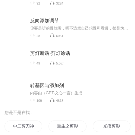
92
3224
反向添加调节
你要是听的透就听，听不透就自己想透和看透，都是为了安全度过这一生
28
6061
剪灯新话·剪灯馀话
49
5.5万
转基因与添加剂
内容由（GPT-文心一言）生成
109
4618
您是不是在找：
中二剪刀神
重生之剪影
光痕剪影