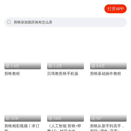
打开APP
剪映添加国庆画布怎么弄
2.4万
1.2万
9.4万
剪映教程
贝塔教剪映手机版
剪映基础操作教程
3536
3426
927
剪映精彩视频丨求订
《人工智能 剪映+即
剪映从新手到高手，