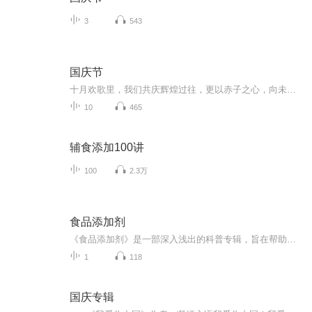
3
543
国庆节
十月欢歌里，我们共庆辉煌过往，更以赤子之心，向未来书写滚烫的誓言——这盛世，值得我们以热爱相拥。
10
465
辅食添加100讲
100
2.3万
食品添加剂
《食品添加剂》是一部深入浅出的科普专辑，旨在帮助广大消费者了解食品添加剂的基本知识，认识其在现代食品工业中的重要地位，以及如何合理选用和安全食用含有食品添加剂的食品。该专辑从食品添加剂的定义、分类、作用及使用标准等方面进行了全面而系统的...
1
118
国庆专辑