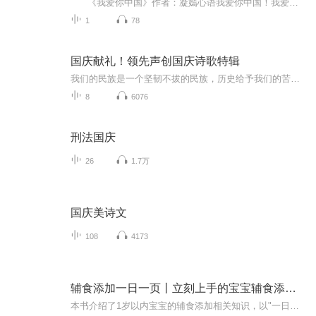
《我爱你中国》作者：凝嫣心语我爱你中国！我爱你春天蓬勃的秧苗；我爱你秋日金黄的硕果。我爱你中国！我爱你青松气质，我爱你红梅品格！我爱你家乡的甜蔗好像乳汁滋润着我的心窝。我爱你中国，我要把最美的歌儿献给你，我的母亲我的祖国。我爱你中国，我爱...
1
78
国庆献礼！领先声创国庆诗歌特辑
我们的民族是一个坚韧不拔的民族，历史给予我们的苦难都变成了闪着金光的勋章！我们的国家是一个龙腾虎跃的国家，那条巨龙正以不可阻挡之势崛起于神奇的东方！------------------------------------------------值此祖国70周年华诞之际，领先声创以诗歌向祖国献礼！用我们的声音、用我们的热血、用我们的灵魂诵读经典爱国篇章，歌颂我们的祖国！永远繁荣富强！
8
6076
刑法国庆
26
1.7万
国庆美诗文
108
4173
辅食添加一日一页丨立刻上手的宝宝辅食添加手册
本书介绍了1岁以内宝宝的辅食添加相关知识，以"一日一页"的形式进行编排，便于爸爸妈妈和照料者阅读查找，给予新手父母权威科学的喂养指导和建议，是一本简单实用、形式灵活、阅读轻松、立刻上手的宝宝辅食添加手册。【作者简介】李琳，河南省安阳市地区医...