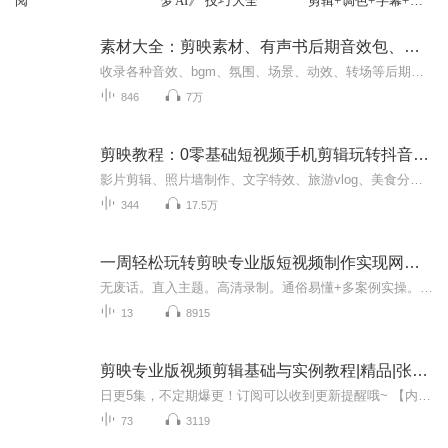
阅
梦AI》 技巧大全
剪辑+调色+字幕+配
音+特效
素材大全：剪映素材、有声书后期音效包、场景搭建背景
收录各种音效、bgm、氛围、场景、动效、转场等后期素材，助力场景搭建简配进阶中配、精配必备之选。同时收录剪影素材，平台限制只能收录部分。
846
7万
剪映教程：0零基础短视频手机剪辑玩转抖音短视频运营
影片剪辑、照片墙制作、文字特效、旅游vlog、美食分享，免费学习剪映零基础，万事不求人，自编自剪记录不凡人生。一技在身，万事不难，自学成才，快快来看。
344
17.5万
一周轻松玩转剪映专业版短视频制作实现网络赚钱
无废话。直入主题。高清录制。通俗易懂+多案例实操。让零基础小白也能在一周内轻松学会剪映专业版制作短视频，搭上短视频这波赚钱的红利，实现网络创业
13
8915
剪映专业版视频剪辑基础与实例教程|精品|张凡 编著|当代文学
日更5集，不定期爆更！订阅可以收到更新提醒哦~ 【内容简介】 未来世界资源耗尽，人类被迫迁居太空站。林然，一名普通程序员，因一次意外获得操控虚拟现实设备的超凡能力。起初，他只想借此改善生活，却卷入一场关乎全人类命运的科技争夺战。面对权势压迫...
73
3119