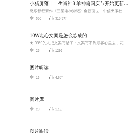
小猪屏蓬十二生肖神8 羊神篇国庆节开始更新啦！
晓东叔叔新作《三星堆神游记》全新面世！中信出版社出版！京东当当淘宝均有售！点蓝色字收听——《小猪屏蓬爆笑日记2024》《小猪屏蓬爆笑日记2》《小猪屏蓬爆笑日记1》让你笑得喘不上气！《我进故宫当富翁——小猪屏蓬故宫财商笔记》教你成为大富翁！《小...
550
315.3万
10W走心文案是怎么炼成的
★ 99%的人把文案写错了：文案写不到顾客心里去，花再多钱投放，顾客也记不住、不会买！★ 8条专业心法，锻炼你的故事“大脑肌”，让你的走心故事张口就来、一投就火。★ 总监级文案攻略：历任台湾奥美、智威汤逊创意总监的手把手攻略，写出走心文案，其实很简单。★ 专业广告人拿来写文案、拍广告，网店店主拿来写页面、做推广，销售员拿来拉订单、攒浏览，网红拿来讲故事、上流量——只要有市场，就有人，就需要走心的好故事。★ 花俏的营销可以帮你拿到一次10W+，但走心的文案可以让你次次10W+，让好故事活下来，一切就活了。★ 好故事每分钟都在被发现，在竞品之前，就让你的故事走进人心——Now，就为你的产品、为你的品牌、甚至为你自己说一个走心的好故事！
25
1296
图片听读
13
4.8万
图片库
23
1.1万
图片跟读