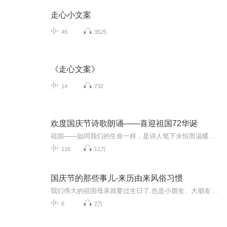
走心小文案
45
3525
《走心文案》
14
732
欢度国庆节诗歌朗诵——喜迎祖国72华诞
祖国——如同我们的生命一样，是诗人笔下永恒而温暖的主题。在祖国72周年华诞来临之际，特创建这个诗歌朗诵专辑，诵读经典爱国篇章，和大家一起歌颂祖国，向国庆的献礼！祝愿伟大的祖国繁荣富强，祝愿大家国庆节快乐，度过平安快乐的黄金周假期！
116
11万
国庆节的那些事儿-来历由来风俗习惯
我们伟大的祖国母亲就要过生日了,也是小朋友、大朋友们最喜欢的“国庆小长假”或说“黄金周”还有说”国庆7天乐”的，说法真是不一而足。那么“国庆节”是怎么来的？自古以来国庆节怎么庆贺？新中国国庆节的来历，以及新中国国庆节的庆贺方式又有哪些呢？ ...
6
2万