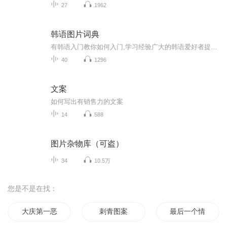
27
1962
韩语图片词典
有韩语入门教你如何入门,学习经验广大的韩语爱好者提供自己学习的心得体会;韩语词汇包含各类词汇满足你各个方面的需求;韩语阅读:韩国古今各种书籍、童话、谚语等的阅读;韩语...
40
1296
文案
如何写出有销售力的文案
14
588
图片杂物库（可盗）
34
10.5万
您是不是在找：
大庆第一恶
刺青图案
最后一个情人节