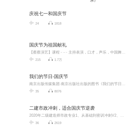
乐）
庆祝七一和国庆节
24
1818
国庆节为祖国献礼
【蔡蔡演艺】课程﹣-﹣主持表演，口才，声乐，中国舞，民族舞。独特的小舞台，专业的录音棚，每一位同学都能成为优秀的小明星。独特的教学模式，轻松上课，快乐学习！知名主持人，舞蹈家，高级教师任职授课！江南总校：河沟街42号三楼 18545856430江北分校...
215
1.7万
我们的节日-国庆节
南京出版传媒集团·南京出版社出版的图书《我们的节日》通过对中国节日文化和节日意义进行深度的挖掘，面向青少年群体构建独具特色的栏目内容，以此丰富春节、元宵节、清明节、端午节、七夕节、中秋节、重阳节等传统节日；六一节、教师节、国庆节等新兴节日的文化内涵和表现形式。促进青少年形成新的节日习俗，提升节日仪式感、认同感。音频作品由金陵朗读者联盟志愿者朗诵，南京音像出版社、金陵图书馆联合制作。
35
8076
二建市政冲刺，适合国庆节逆袭
2020年二级建造师市政专业1、从基础到密训冲刺V2、从精华课程到超压密押V3、0基础同步更新v4、持续更新到2020年考试V5、只要你跟着学让你一次稳拿证V6、渠道超压压题，超压三页纸等独家绝密压题!
36
2619