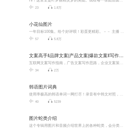
Hi！这里全是叶罗丽精灵梦的美图。我在每一张图后面都给大家留了点时间让大家把喜欢的图保存下来。如果你觉得这个图不太清晰，你可以私信找我要原图哦！
23
1.8万
小花仙图片
一年目标100集。给个好评呗！彩蛋更精彩。－－ 主播 贝瑞吖也叫逆光小爱
57
5.8万
文案高手‖品牌文案|产品文案|爆款文案‖写作指南
互联网文案写作指南，广告文案写作思路，企业文案策划核心思维。
34
2万
韩语图片词典
使用率极高的韩语单词一网打尽！录音有中韩文对照，方便同学们在路上收听磨耳朵！更多韩语学习的内容，欢迎关注订阅“韩语助手FM” ：）
40
5239
图片蛇类介绍
这个专辑用图片和音频介绍世界上的各种蛇类，会分类别介绍，如有错误欢迎指正。