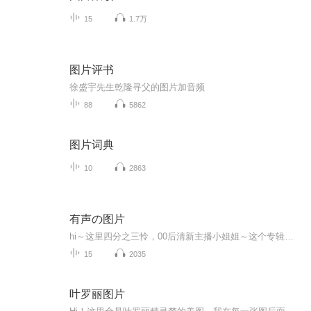
15
1.7万
图片评书
徐盛宇先生乾隆寻父的图片加音频
88
5862
图片词典
10
2863
有声の图片
hi～这里四分之三怜，00后清新主播小姐姐～这个专辑是由四分之三怜与微笑小熊工作室合作出版，由于都是千怜的工作室，所以质量保障十分，如果您恶意差评，说明您眼睛要么是x了，要么就是您道德有问题～好啦，也当作是千怜500粉丝的福利专辑叭别对我说我喜欢你你廉价的喜欢抵不上夏天的一根雪糕
15
2035
叶罗丽图片