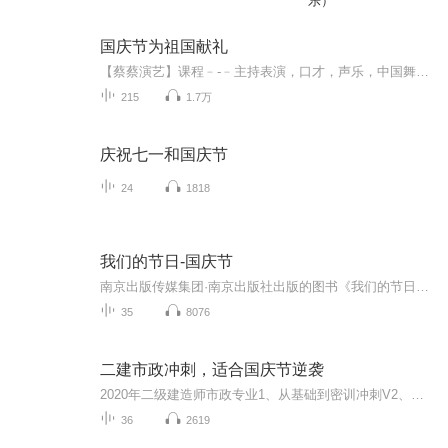
乐）
国庆节为祖国献礼
【蔡蔡演艺】课程﹣-﹣主持表演，口才，声乐，中国舞，民族舞。独特的小舞台，专业的录音棚，每一位同学都能成为优秀的小明星。独特的教学模式，轻松上课，快乐学习！知名主持人，舞蹈家，高级教师任职授课！江南总校：河沟街42号三楼 18545856430江北分校...
215
1.7万
庆祝七一和国庆节
24
1818
我们的节日-国庆节
南京出版传媒集团·南京出版社出版的图书《我们的节日》通过对中国节日文化和节日意义进行深度的挖掘，面向青少年群体构建独具特色的栏目内容，以此丰富春节、元宵节、清明节、端午节、七夕节、中秋节、重阳节等传统节日；六一节、教师节、国庆节等新兴节日的文化内涵和表现形式。促进青少年形成新的节日习俗，提升节日仪式感、认同感。音频作品由金陵朗读者联盟志愿者朗诵，南京音像出版社、金陵图书馆联合制作。
35
8076
二建市政冲刺，适合国庆节逆袭
2020年二级建造师市政专业1、从基础到密训冲刺V2、从精华课程到超压密押V3、0基础同步更新v4、持续更新到2020年考试V5、只要你跟着学让你一次稳拿证V6、渠道超压压题，超压三页纸等独家绝密压题!
36
2619