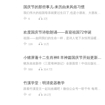
国庆节的那些事儿-来历由来风俗习惯
我们伟大的祖国母亲就要过生日了,也是小朋友、大朋友们最喜欢的“国庆小长假”或说“黄金周”还有说”国庆7天乐”的，说法真是不一而足。那么“国庆节”是怎么来的？自古以来国庆节怎么庆贺？新中国国庆节的来历，以及新中国国庆节的庆贺方式又有哪些呢？ ...
6
2万
欢度国庆节诗歌朗诵——喜迎祖国72华诞
祖国——如同我们的生命一样，是诗人笔下永恒而温暖的主题。在祖国72周年华诞来临之际，特创建这个诗歌朗诵专辑，诵读经典爱国篇章，和大家一起歌颂祖国，向国庆的献礼！祝愿伟大的祖国繁荣富强，祝愿大家国庆节快乐，度过平安快乐的黄金周假期！
116
11万
小猪屏蓬十二生肖神8 羊神篇国庆节开始更新啦！
晓东叔叔新作《三星堆神游记》全新面世！中信出版社出版！京东当当淘宝均有售！点蓝色字收听——《小猪屏蓬爆笑日记2024》《小猪屏蓬爆笑日记2》《小猪屏蓬爆笑日记1》让你笑得喘不上气！《我进故宫当富翁——小猪屏蓬故宫财商笔记》教你成为大富翁！《小...
550
314.7万
竹溪学堂：明清瓷器教学
跟着竹溪堂主一起玩收藏吧！微信公众号一听千年 每周四带你玩收藏快手号：竹溪学堂（明清瓷器教学）
47
18.2万