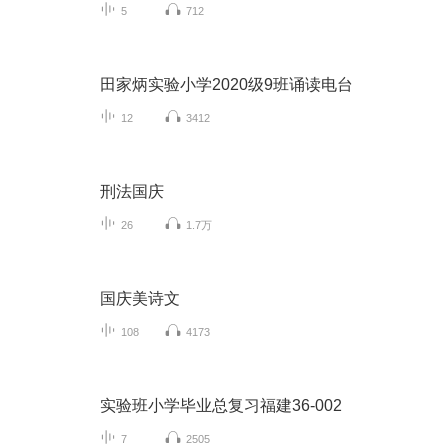
5
712
田家炳实验小学2020级9班诵读电台
12
3412
刑法国庆
26
1.7万
国庆美诗文
108
4173
实验班小学毕业总复习福建36-002
7
2505