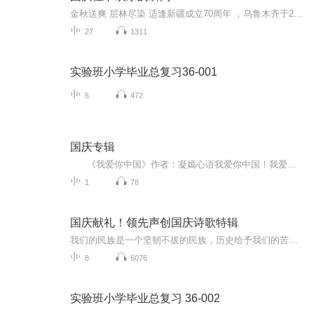
金秋送爽 层林尽染 适逢新疆成立70周年 ，乌鲁木齐于2025年9月23日迎来党中央和习大大带领的慰问团。新疆各族群众欢欣鼓舞，热烈欢迎。
27
1311
实验班小学毕业总复习36-001
6
472
国庆专辑
《我爱你中国》作者：凝嫣心语我爱你中国！我爱你春天蓬勃的秧苗；我爱你秋日金黄的硕果。我爱你中国！我爱你青松气质，我爱你红梅品格！我爱你家乡的甜蔗好像乳汁滋润着我的心窝。我爱你中国，我要把最美的歌儿献给你，我的母亲我的祖国。我爱你中国，我爱...
1
78
国庆献礼！领先声创国庆诗歌特辑
我们的民族是一个坚韧不拔的民族，历史给予我们的苦难都变成了闪着金光的勋章！我们的国家是一个龙腾虎跃的国家，那条巨龙正以不可阻挡之势崛起于神奇的东方！------------------------------------------------值此祖国70周年华诞之际，领先声创以诗歌向祖国献礼！用我们的声音、用我们的热血、用我们的灵魂诵读经典爱国篇章，歌颂我们的祖国！永远繁荣富强！
8
6076
实验班小学毕业总复习 36-002