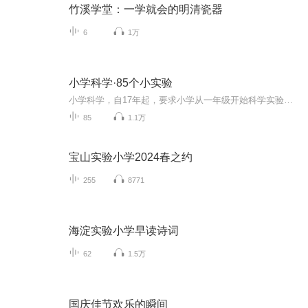
竹溪学堂：一学就会的明清瓷器
6
1万
小学科学·85个小实验
小学科学，自17年起，要求小学从一年级开始科学实验教育，以激发学生科学兴趣，锻炼动手能力，发散逻辑思维，丰富想象力与创造力为目的。为此，卓翼实验室会在未来的时间里，不断更新科学实验，物理、化学教学视频，全力配合学校完成科学实验教育，同时更为学生们初中理化生的学习奠定基础。请大家一起加入科技引领未来的大家庭里！让我们一起加油吧！！！
85
1.1万
宝山实验小学2024春之约
255
8771
海淀实验小学早读诗词
62
1.5万
国庆佳节欢乐的瞬间