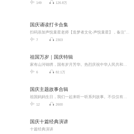
149
126.8万
国庆诵读打卡合集
扫码添加声悦童星老师【造梦者文化-声悦童星】，备注“诵读打卡”报名，已添加好友的，直接发送“诵读打卡”报名，报名成功后进入社群。
7
2303
祖国万岁｜国庆特辑
家有山河锦绣，国有岁月芳华。热烈庆祝中华人民共和国成立73周年！
6
82.1万
国庆主题故事合辑
祖国妈妈生日，我们一起来听一听系列故事。不仅仅有《我的祖国》，还有红军故事，也有关于战争的故事，让大家体会到和平年代的不易。
12
2600
国庆十篇经典演讲
十篇经典演讲