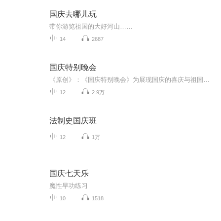
国庆去哪儿玩
带你游览祖国的大好河山……
14
2687
国庆特别晚会
《原创》：《国庆特别晚会》为展现国庆的喜庆与祖国的深情我将以具体的场景切入从清晨升旗的庄严到街头巷尾的欢庆到历史与当下的交融，用优美的笔触传递对祖国的热爱与自豪！用诗歌和情感美文形式，歌颂祖国的繁荣富强，祝人民幸福安康！
12
2.9万
法制史国庆班
12
1万
国庆七天乐
魔性早功练习
10
1518