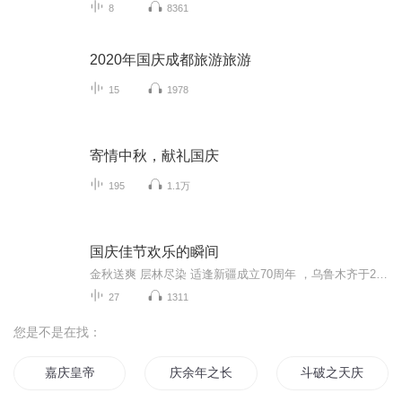
8
8361
2020年国庆成都旅游旅游
15
1978
寄情中秋，献礼国庆
195
1.1万
国庆佳节欢乐的瞬间
金秋送爽 层林尽染 适逢新疆成立70周年 ，乌鲁木齐于2025年9月23日迎来党中央和习大大带领的慰问团。新疆各族群众欢欣鼓舞，热烈欢迎。
27
1311
您是不是在找：
嘉庆皇帝
庆余年之长歌行
斗破之天庆焰火