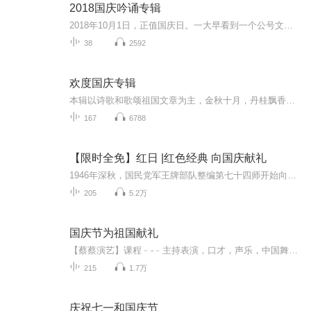
2018国庆吟诵专辑
2018年10月1日，正值国庆日。一大早看到一个公号文章，正是文天祥的《己卯十月一日至燕越五日罹狴犴有感而赋》。当然，彼十一非当今的十一。不过数字的巧合还是让人感触，今天拿来读一读，体味一番历史英杰的民族情怀，恰也当时。 根据诗题来看，这组诗是写于十月一日至十月五日之间，是文天祥被俘之后所作，这些诗作不仅有凛凛正气，更也能看的到他百端交集的复杂情感。另一首于右任先生的《望大陆》，微信公号有称《望乡》，一句“山之上国之殇”荡气回肠，一并兴起拿来读了一读。仓促间多有瑕疵...
38
2592
欢度国庆专辑
本辑以诗歌和歌颂祖国文章为主，金秋十月，丹桂飘香，在这个充满丰收喜悦的季节里，我们满怀激动和自豪，迎来了中华人民共和国76周年华诞。这不仅是一个庄重的纪念日，更是全体中华儿女共同欢庆的盛大的节日，承载着深厚的民族情感和历史意义.
167
6788
【限时全免】红日 |红色经典 向国庆献礼
1946年深秋，国民党军王牌部队整编第七十四师开始向我解放区疯狂进攻，华东解放军沈振新所部一个军奋起抗击，经过苦战，我军被迫撤退，北上山东，实施战略转移。作战的失利，撤离熟悉的家园，使部队的思想一时处于一种压抑茫然的状态。军长沈振新的心情和...
205
5.2万
国庆节为祖国献礼
【蔡蔡演艺】课程﹣-﹣主持表演，口才，声乐，中国舞，民族舞。独特的小舞台，专业的录音棚，每一位同学都能成为优秀的小明星。独特的教学模式，轻松上课，快乐学习！知名主持人，舞蹈家，高级教师任职授课！江南总校：河沟街42号三楼 18545856430江北分校...
215
1.7万
庆祝七一和国庆节