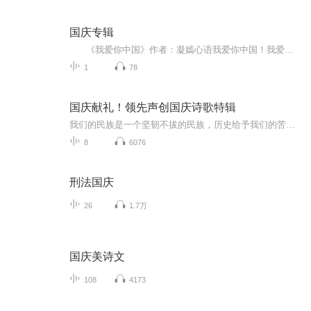
国庆专辑
《我爱你中国》作者：凝嫣心语我爱你中国！我爱你春天蓬勃的秧苗；我爱你秋日金黄的硕果。我爱你中国！我爱你青松气质，我爱你红梅品格！我爱你家乡的甜蔗好像乳汁滋润着我的心窝。我爱你中国，我要把最美的歌儿献给你，我的母亲我的祖国。我爱你中国，我爱...
1
78
国庆献礼！领先声创国庆诗歌特辑
我们的民族是一个坚韧不拔的民族，历史给予我们的苦难都变成了闪着金光的勋章！我们的国家是一个龙腾虎跃的国家，那条巨龙正以不可阻挡之势崛起于神奇的东方！------------------------------------------------值此祖国70周年华诞之际，领先声创以诗歌向祖国献礼！用我们的声音、用我们的热血、用我们的灵魂诵读经典爱国篇章，歌颂我们的祖国！永远繁荣富强！
8
6076
刑法国庆
26
1.7万
国庆美诗文
108
4173