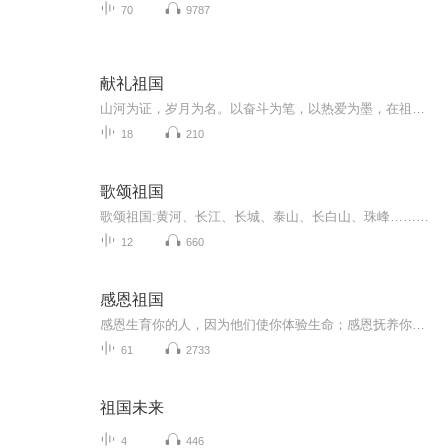
70
9787
献礼祖国
山河为证，岁月为名。以奋斗为笔，以热爱为墨，在祖国的壮阔画卷上，书写属于新时代的盛世华章，以此献礼，敬我中华！ 从塞北的晨光到江南的暮色，从城市的霓虹到乡村的炊烟，每一寸土地的安宁，每一盏灯火的温暖，都是我们献给祖国最真挚的告白。 以青春...
18
210
歌颂祖国
歌颂祖国:黄河、长江、长城、泰山、长白山、珠峰……航母护、丝绸路……我骄傲，我是中国人！
12
660
感恩祖国
感恩生育你的人，因为他们使你体验生命；感恩抚养你的人，因为他们使你不断成长；感恩帮助你的人，因为他们使你渡过难关；感恩关怀你的人，因为他们给你温暖；感恩鼓励你的人，因为他们给你力量；感恩教育你的人，因为他们开化你的蒙昧；感恩钟爱你的人，...
61
2733
祖国未来
4
446