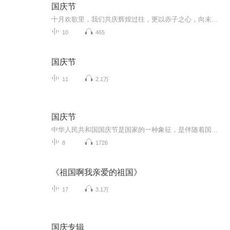
国庆节
十月欢歌里，我们共庆辉煌过往，更以赤子之心，向未来书写滚烫的誓言——这盛世，值得我们以热爱相拥。
10
465
国庆节
11
2.1万
国庆节
中华人民共和国国庆节是国家的一种象征，是伴随着国家的出现而出现的。让我们用诗歌朗诵歌颂祖国的繁荣富强，国泰民安。
8
1726
《祖国啊我亲爱的祖国》
17
3.1万
国庆专辑