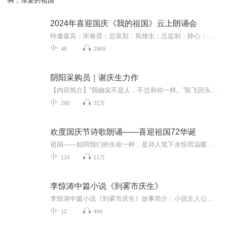
啊，亲爱的祖国
2024年喜迎国庆《我的祖国》云上朗诵会
特邀嘉宾：宋春霞；总策划：凤雏生；总监制：静心；总导演：化虹；执行总监：莺子；主持人：静心 化虹
48
1969
阴阳采购员｜谢庆生力作
【内容简介】“我确实不是人，不过和你一样。”陈飞回头看了看那些抽屉，指着自己的鼻子问道：“我，我真的死了？”老人：“你难道不知道跳下去救人的话，自己会死吗？”“我没来得及想。”“如果让你重来一次，你还会去救人吗？”陈飞沉默了片刻，说道“...
290
31万
欢度国庆节诗歌朗诵——喜迎祖国72华诞
祖国——如同我们的生命一样，是诗人笔下永恒而温暖的主题。在祖国72周年华诞来临之际，特创建这个诗歌朗诵专辑，诵读经典爱国篇章，和大家一起歌颂祖国，向国庆的献礼！祝愿伟大的祖国繁荣富强，祝愿大家国庆节快乐，度过平安快乐的黄金周假期！
116
11万
李惊涛中篇小说《到雾市庆生》
李惊涛中篇小说《到雾市庆生》故事简介：小说主人公李再华回家乡雾市参加一场家族庆生仪式，却如踏入罗刹海市一般，所见匪夷所思，所闻闻所未闻，不仅仪式充满荒诞套路，寿星佬也早在两年前去世，令他踩坑无数，身心俱疲。最后他竟然被扣上“家族异见分子...
12
494