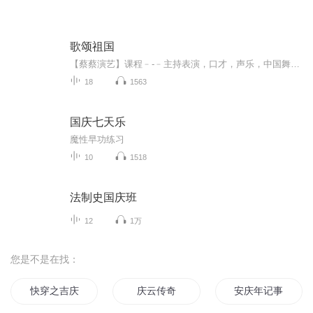
歌颂祖国
【蔡蔡演艺】课程﹣-﹣主持表演，口才，声乐，中国舞，民族舞。独特的小舞台，专业的录音棚，每一位同学都能成为优秀的小明星。独特的教学模式，轻松上课，快乐学习！知名主持人，舞蹈家，高级教师任职授课！江南总校：河沟街42号三楼 18545856430江北分校...
18
1563
国庆七天乐
魔性早功练习
10
1518
法制史国庆班
12
1万
您是不是在找：
快穿之吉庆有余
庆云传奇
安庆年记事