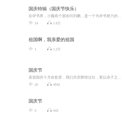
国庆特辑（国庆节快乐）
在评书界，小魏有个朋友叫刘鹏，是一个为评书努力的小伙子。在2021年国庆期间，他想弄个特辑，便烦劳我给他录个爱国题材的评书小段儿。这种事情，不是特殊情况，小魏一般不会拒绝，也就给其录了一个《鲁迅踢鬼》，等他传完，我再传到我的专辑里。另外，小...
14
1.6万
祖国啊，我亲爱的祖国
1
1.2万
国庆节
喜迎国庆十月欢歌里，我们共庆辉煌过往，更以赤子之心，向未来书写滚烫的誓言——这盛世，值得我们以热爱相拥。
20
4542
国庆节
3
543