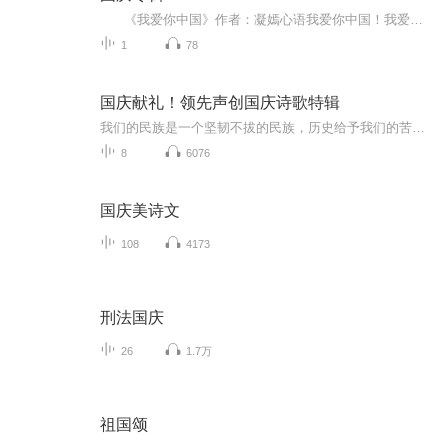
《我爱你中国》作者：凝嫣心语我爱你中国！我爱你春天蓬勃的秧苗；我爱你秋日金黄的硕果。我爱你中国！我爱你青松气质，我爱你红梅品格！我爱你家乡的甜蔗好像乳汁滋润着我的心窝。我爱你中国，我要把最美的歌儿献给你，我的母亲我的祖国。我爱你中国，我爱...
1
78
国庆献礼！领先声创国庆诗歌特辑
我们的民族是一个坚韧不拔的民族，历史给予我们的苦难都变成了闪着金光的勋章！我们的国家是一个龙腾虎跃的国家，那条巨龙正以不可阻挡之势崛起于神奇的东方！------------------------------------------------值此祖国70周年华诞之际，领先声创以诗歌向祖国献礼！用我们的声音、用我们的热血、用我们的灵魂诵读经典爱国篇章，歌颂我们的祖国！永远繁荣富强！
8
6076
国庆美诗文
108
4173
刑法国庆
26
1.7万
祖国颂