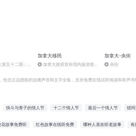
加拿大移民
加拿大-央街
大第五十二期：加
加拿大政府宣布境内旅游签可
央街
轮筛选人数达
以申请工签，没那么简单！
，包含正品授权的连播声音和文字全集，支持免费在线试听阅读和有声书
快斗与青子的情人节
十二个情人节
最后一个情人节
猎同
控卫
梦回重生英伦
那年那月那时节
加里加里
大庆皇太子
校花故事免费听
红色故事在线听免费
哪种人喜欢听老故事
有
少年心事当拿云
英伦帝国
情迷加拿大