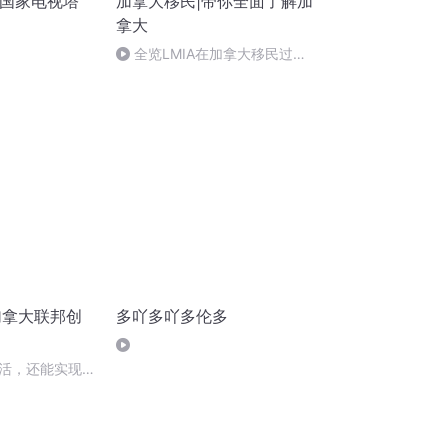
大国家电视塔
加拿大移民|带你全面了解加
拿大
全览LMIA在加拿大移民过程
中的运营
加拿大联邦创
多吖多吖多伦多
活，还能实现事
功与否都给枫叶