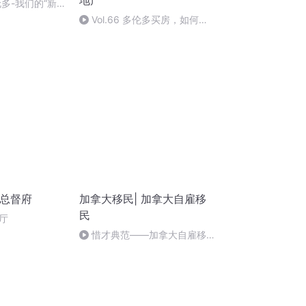
地产
多-我们的“新
老年协会活动
Vol.66 多伦多买房，如何做
到价格比别人低，还拿下房？
大总督府
加拿大移民| 加拿大自雇移
民
厅
惜才典范——加拿大自雇移民
介绍