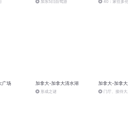
街
加东5曰自驾游
40：家住多伦
天地”-参加华人
大广场
加拿大-加拿大清水湖
加拿大-加拿
形成之谜
门厅、接待大