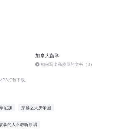
加拿大留学
如何写出高质量的文书（3）
MP3打包下载。
拿尼加
穿越之大庆帝国
重庆儿女
拿下男神
故事的人不敢听原唱