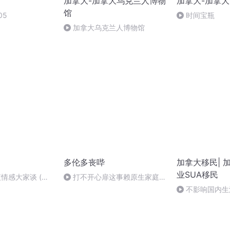
加拿大-加拿大乌克兰人博物
加拿大-加拿
馆
05
时间宝瓶
加拿大乌克兰人博物馆
多伦多丧哔
加拿大移民| 
业SUA移民
午夜情感大家谈 (嘉
打不开心扉这事赖原生家庭?!
aynald)
- Vol83 多伦多丧哔
不影响国内生
业出海！创业成
卡的S