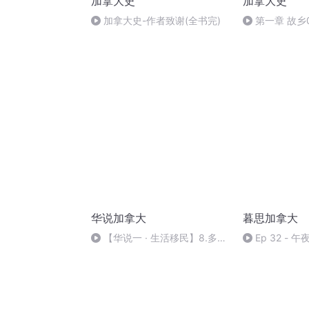
加拿大史
加拿大史
加拿大史-作者致谢(全书完)
第一章 故乡
华说加拿大
暮思加拿大
【华说一 · 生活移民】8.多伦
Ep 32 - 
多的中文媒体
宾：Nicole & R