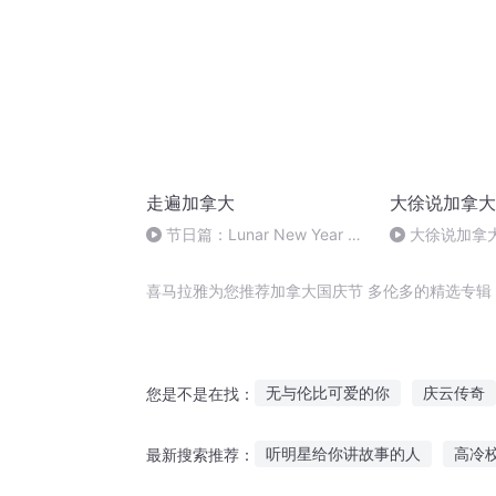
走遍加拿大
大徐说加拿大
节日篇：Lunar New Year 农
大徐说加拿
历新年
拿大EE第105
3900人之多
喜马拉雅为您推荐加拿大国庆节 多伦多的精选专辑
无与伦比可爱的你
庆云传奇
您是不是在找：
千年情节之三生三世
加拿大
听明星给你讲故事的人
高冷
最新搜索推荐：
那个剑圣拿不起剑
一人有庆